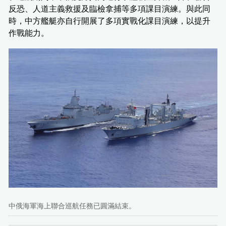
反恐、人道主義救援及臨檢拿捕等多項課目演練。與此同
時，中方艦艇亦自行開展了多項實戰化課目演練，以提升
作戰能力。
中俄海軍海上聯合巡航任務已圓滿結束。