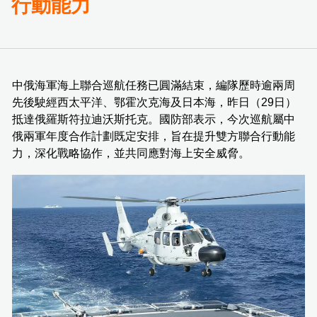
行動能力
中俄海軍海上聯合巡航任務已圓滿結束，編隊歷時逾兩周
先後駛經西太平洋、鄂霍次克海及日本海，昨日（29日）
抵達俄羅斯符拉迪沃斯托克。國防部表示，今次巡航屬中
俄兩軍年度合作計劃既定安排，旨在提升雙方聯合行動能
力，深化戰略協作，並共同應對海上安全威脅。