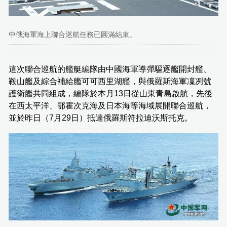
中俄海軍海上聯合巡航任務已圓滿結束。
這次聯合巡航的艦艇編隊由中國海軍導彈驅逐艦開封艦、
鞍山艦及綜合補給艦可可西里湖艦，與俄羅斯海軍凜冽號
護衛艦共同組成，編隊於本月13日從山東青島啟航，先後
在西太平洋、鄂霍次克海及日本海等海域展開聯合巡航，
並於昨日（7月29日）抵達俄羅斯符拉迪沃斯托克。