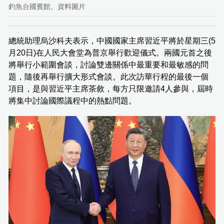
釣魚台國賓館。資料圖片
總統助理烏沙科夫表示，中國國家主席習近平將於星期三(5
月20日)在人民大會堂為普京舉行歡迎儀式。兩國元首之後
將舉行小範圍會談，討論雙邊關係中最重要和最敏感的問
題，隨後再舉行擴大形式會談。此次訪華行程的最後一個
項目，是與習近平主席茶敘，每方只限邀請4人參與，屆時
將集中討論國際議程中的熱點問題。