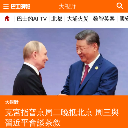
大視野
巴士的AI TV
北都
大埔火災
黎智英案
國
大視野
克宮指普京周二晚抵北京 周三與
習近平會談茶敘