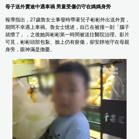
母子送外賣途中遇車禍 男童受傷仍守在媽媽身旁
報導指出，27歲魯女士事發時帶著兒子彬彬外出送外賣，
期間不幸遇上車禍。魯女士憶述，自己在被撞一刻「腦子
就懵了」，之後她與彬彬第一時間被送往醫院治理。影片
可見，彬彬頭部包紮、臉上仍有瘀傷，卻安靜地守在母親
身旁，眼神滿是擔憂。