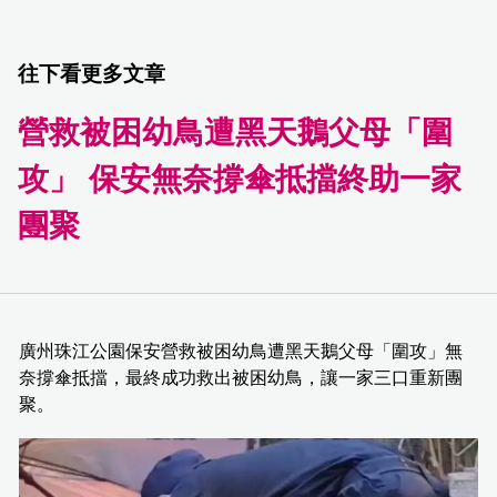
往下看更多文章
營救被困幼鳥遭黑天鵝父母「圍
攻」 保安無奈撐傘抵擋終助一家
團聚
廣州珠江公園保安營救被困幼鳥遭黑天鵝父母「圍攻」無
奈撐傘抵擋，最終成功救出被困幼鳥，讓一家三口重新團
聚。