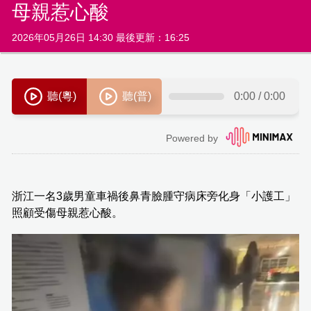
母親惹心酸
2026年05月26日 14:30 最後更新：16:25
浙江一名3歲男童車禍後鼻青臉腫守病床旁化身「小護工」
照顧受傷母親惹心酸。