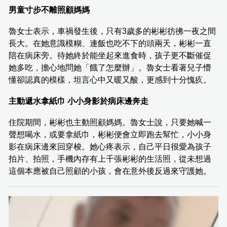
男童寸步不離照顧媽媽
魯女士表示，車禍發生後，只有3歲多的彬彬彷彿一夜之間
長大。在她意識模糊、連飯也吃不下的頭兩天，彬彬一直
陪在病床旁。待她終於能坐起來進食時，孩子更不斷催促
她多吃，擔心地問她「餓了怎麼辦」。魯女士看著兒子懵
懂卻認真的模樣，坦言心中又暖又酸，更感到十分愧疚。
主動遞水拿紙巾 小小身影於病床邊奔走
住院期間，彬彬也主動照顧媽媽。魯女士說，只要她喊一
聲想喝水，或要拿紙巾，彬彬便會立即跑去幫忙，小小身
影在病床邊來回穿梭。她心疼表示，自己平日很愛為孩子
拍片、拍照，手機內存有上千張彬彬的生活照，從未想過
這個本應被自己照顧的小孩，會在意外後反過來守護她。