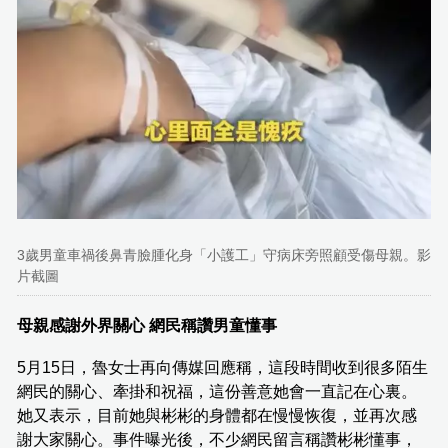
3歲男童車禍後鼻青臉腫化身「小護工」守病床旁照顧受傷母親。影
片截圖
母親感謝外界關心 網民稱讚男童懂事
5月15日，魯女士再向傳媒回應稱，這段時間收到很多陌生
網民的關心、牽掛和祝福，這份善意她會一直記在心裏。
她又表示，目前她與彬彬的身體都在慢慢恢復，並再次感
謝大家關心。事件曝光後，不少網民留言稱讚彬彬懂事，