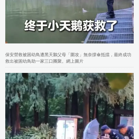
保安營救被困幼鳥遭黑天鵝父母「圍攻」無奈撐傘抵擋，最終成功
救出被困幼鳥助一家三口團聚。網上圖片