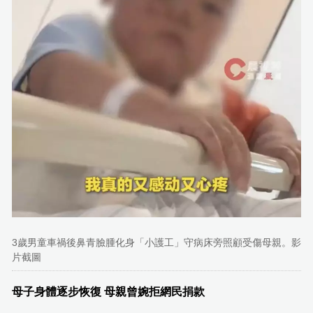
3歲男童車禍後鼻青臉腫化身「小護工」守病床旁照顧受傷母親。影
片截圖
母子身體逐步恢復 母親曾婉拒網民捐款