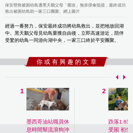
保安營救被困幼鳥遭黑天鵝父母「圍攻」無奈撐傘抵擋，最終成功
救出被困幼鳥助一家三口團聚。網上圖片
經過一番努力，保安最終成功將幼鳥救出，並把牠放回湖
中。黑天鵝父母見幼鳥重獲自由後，立即高速游近，陪伴
受驚的幼鳥一同游向湖中央，一家三口終於平安團聚。
你 或 有 興 趣 的 文 章
墨西哥油站職員休
跌落1.8
息時間幫流浪狗沖
受困 初生