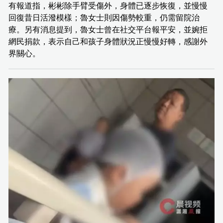
有報道指，彬彬除手臂受傷外，身體已逐步恢復，並慢慢
回復昔日活潑模樣；魯女士則因傷勢較重，仍需留院治
療。另有消息提到，魯女士曾在社交平台報平安，並婉拒
網民捐款，表示自己和孩子身體狀況正慢慢好轉，感謝外
界關心。