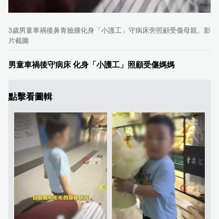
3歲男童車禍後鼻青臉腫化身「小護工」守病床旁照顧受傷母親。影
片截圖
男童車禍後守病床 化身「小護工」照顧受傷媽媽
點擊看圖輯