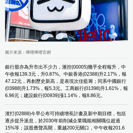
圖片來源：嗶哩嗶哩官網
銀行股亦為升市出不少力，滙控(00005)幾乎全程報升，中
午收報139.3元，升0.87%。中銀香港(02388)升2.17%，報
47.12元，再創歷史新高，是表現次佳藍籌；同系中國銀行
(03988)升1.73%，報5.3元。工商銀行(01398)升1.61%，報
6.96元；建設銀行(00939)漲1.14%，報8.86元。
渣打(02888)今早公布可持續增長計畫及新中期目標，包括
逐步提升派息，於2030年前削減企業職能相關職位超過
15%等；該股應聲高開，重越200元關口，中午收報201.6