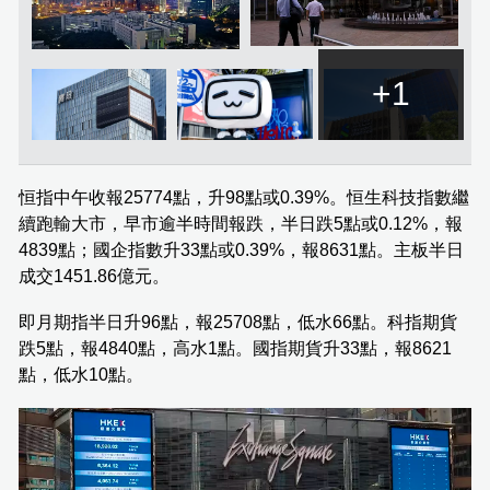
+1
恒指中午收報25774點，升98點或0.39%。恒生科技指數繼
續跑輸大市，早市逾半時間報跌，半日跌5點或0.12%，報
4839點；國企指數升33點或0.39%，報8631點。主板半日
成交1451.86億元。
即月期指半日升96點，報25708點，低水66點。科指期貨
跌5點，報4840點，高水1點。國指期貨升33點，報8621
點，低水10點。