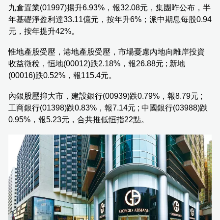
九倉置業(01997)揚升6.93%，報32.08元，集團昨公布，半
年基礎淨盈利達33.11億元，按年升6%；派中期息每股0.94
元，按年提升42%。
惟地產股受壓，港地產股受壓，市場憂慮內地向離岸投資
收益徵稅，恒地(00012)跌2.18%，報26.88元 ; 新地
(00016)跌0.52%，報115.4元。
內銀股壓抑大市，建設銀行(00939)跌0.79%，報8.79元 ;
工商銀行(01398)跌0.83%，報7.14元 ; 中國銀行(03988)跌
0.95%，報5.23元，合共推低恒指22點。