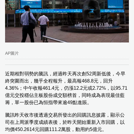
AP圖片
近期相對弱勢的騰訊，經過昨天再次創52周新低後，今早
終突圍而出，幾乎全程報升，最高報468.8元，回升
4.36%；中午收報461.4元，仍漲12.2元或2.72%，以95.71
億元交投穩佔主板股份成交額榜首，同時成為表現最佳藍
籌，單一股份已為恒指帶來逾49點進賬。
騰訊昨天收市後透過交易所發出的回購訊息披露，顯示公
司在上周派季度成績表後，於昨天開始重新入市回購，以
均價450.2614元回購111.2萬股，動用約5億元。