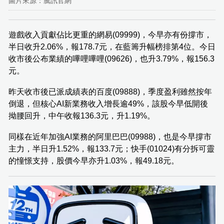
圖片來源：騰訊官網
遊戲收入貢獻佔比更重的網易(09999)，今早亦有份撐市，
半日收升2.06%，報178.7元，在藍籌升幅榜排第4位。今日
收市後公布業績的嗶哩嗶哩(09626)，也升3.79%，報156.3
元。
昨天收市後已派成績表的百度(09888)，季度盈利雖然按年
倒退，但核心AI新業務收入增長逾49%，該股今早低開後
拗腰回升，中午收報136.3元，升1.19%。
同樣在近年加強AI業務的阿里巴巴(09988)，也是今早撐市
主力，半日升1.52%，報133.7元；快手(01024)有分拆可靈
的憧憬支持，股價今早亦升1.03%，報49.18元。