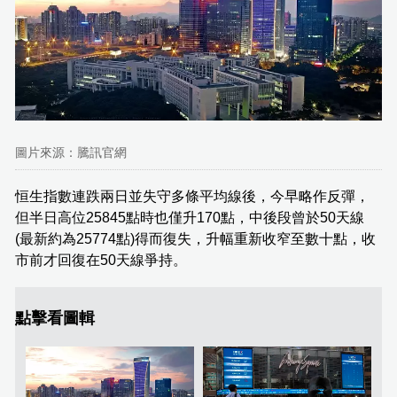
圖片來源：騰訊官網
恒生指數連跌兩日並失守多條平均線後，今早略作反彈，
但半日高位25845點時也僅升170點，中後段曾於50天線
(最新約為25774點)得而復失，升幅重新收窄至數十點，收
市前才回復在50天線爭持。
點擊看圖輯