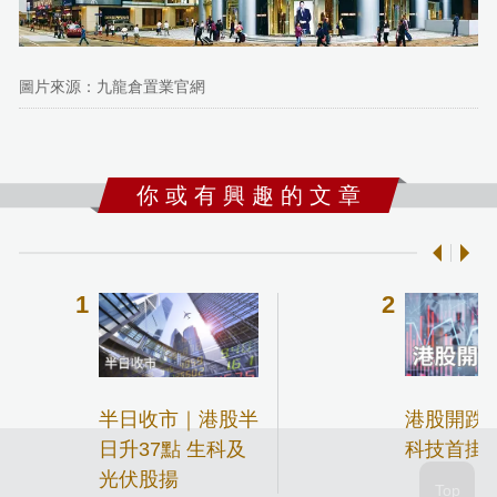
圖片來源：九龍倉置業官網
你 或 有 興 趣 的 文 章
半日收市｜港股半
港股開跌3點 
日升37點 生科及
科技首掛升
光伏股揚