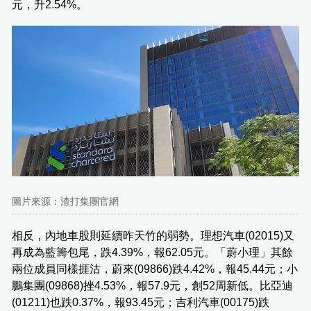
元，升2.54%。
圖片來源：渣打集團官網
相反，內地車股則延續昨天竹的弱勢。理想汽車(02015)又
再成為藍籌包尾，跌4.39%，報62.05元。「蔚小理」其餘
兩位成員同樣捱沽，蔚來(09866)跌4.42%，報45.44元；小
鵬集團(09868)挫4.53%，報57.9元，創52周新低。比亞迪
(01211)也跌0.37%，報93.45元；吉利汽車(00175)跌