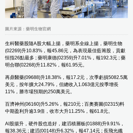
圖片來源：藥明生物官網
生科醫藥股隨A股大幅上揚，藥明系全線上揚，藥明生物
(02269)升10.83%，報45.86元，為表現最佳藍籌股，貢獻
恒指26點最多 ; 藥明康德(02359)升7.01%，報192.3元 ; 藥
明合聯(02268)升11.82%，報61.95元。
再鼎醫藥(09688)升18.38%，報17.2元，次季虧損5082.5萬
美元，按年擴大24.79%，但總收入1.063億元按季增長
11%，勝市場預期的250萬美元。
百濟神州(06160)升5.26%，報210元 ; 百奧賽圖(02315)料
中期盈利升逾3.9倍，收市大升11.25%，報61.8元。
AI股揚升，硬件股也造好，建滔積層板(01888)升9.91%，
報38.36元 ; 建滔(00148)升6.32%，報47.14元 ; 長飛光纖