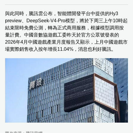
與此同時，騰訊雲公布，智能體開發平台中提供的Hy3
preview、DeepSeek-V4-Pro模型，將於下周三上午10時起
結束限時免費公測，轉為正式商用服務，根據模型調用按
量計費。中國音數協遊戲工委昨天於官方公眾號發表的
2026年4月中國遊戲產業月度報告又顯示，上月中國遊戲市
場實際銷售收入按年增長11.04%，消息也利好騰訊。