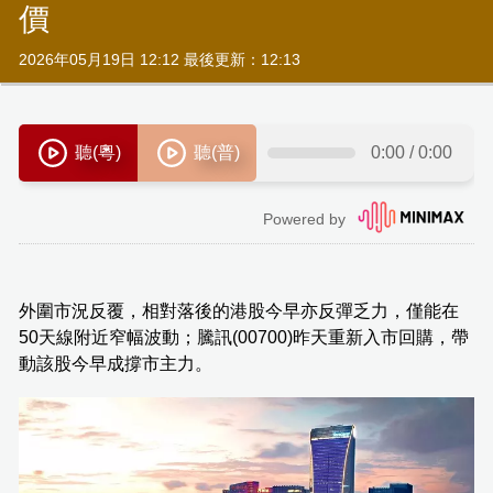
價
2026年05月19日 12:12 最後更新：12:13
外圍市況反覆，相對落後的港股今早亦反彈乏力，僅能在
50天線附近窄幅波動；騰訊(00700)昨天重新入市回購，帶
動該股今早成撐市主力。