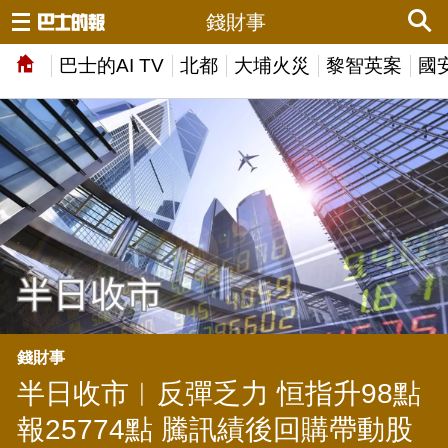
錢財事
巴士的AI TV
北都
大埔火災
黎智英案
國
錢財事
半日收市︱反彈乏力 恒指升98點
報25774點 騰訊績後回購帶動股