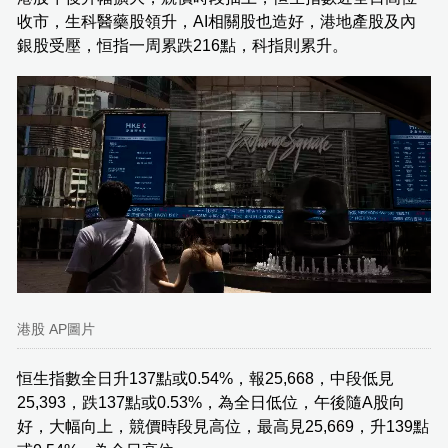
收市，生科醫藥股領升，AI相關股也造好，港地產股及內
銀股受壓，恒指一周累跌216點，科指則累升。
港股 AP圖片
恒生指數全日升137點或0.54%，報25,668，中段低見
25,393，跌137點或0.53%，為全日低位，午後隨A股向
好，大幅向上，競價時段見高位，最高見25,669，升139點