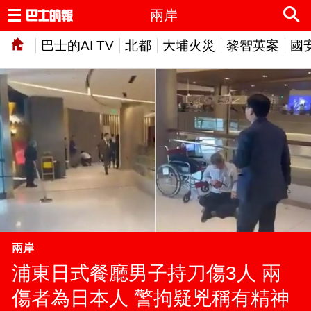
兩岸
巴士的AI TV
北都
大埔火災
黎智英案
國
兩岸
浦東日式餐廳男子持刀傷3人 兩
傷者為日本人 警拘疑兇稱有精神