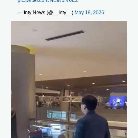
pic.twitter.com/NEfR5fV6EZ
— Inty News (@__Inty__)
May 19, 2026