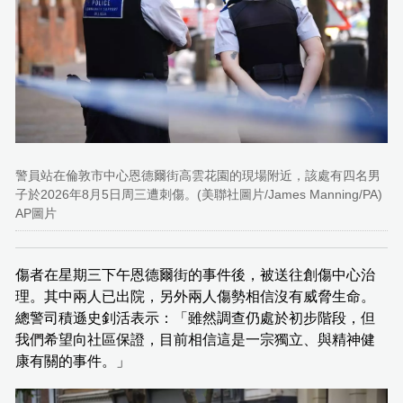
警員站在倫敦市中心恩德爾街高雲花園的現場附近，該處有四名男
子於2026年8月5日周三遭刺傷。(美聯社圖片/James Manning/PA)
AP圖片
傷者在星期三下午恩德爾街的事件後，被送往創傷中心治
理。其中兩人已出院，另外兩人傷勢相信沒有威脅生命。
總警司積遜史釗活表示：「雖然調查仍處於初步階段，但
我們希望向社區保證，目前相信這是一宗獨立、與精神健
康有關的事件。」