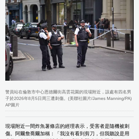
警員站在倫敦市中心恩德爾街高雲花園的現場附近，該處有四名男
子於2026年8月5日周三遭刺傷。(美聯社圖片/James Manning/PA)
AP圖片
現場附近一間炸魚薯條店的經理表示，受害者是隨機被刺
傷。阿爾詹喬爾加稱：「我沒有看到剪刀，但我聽說是用