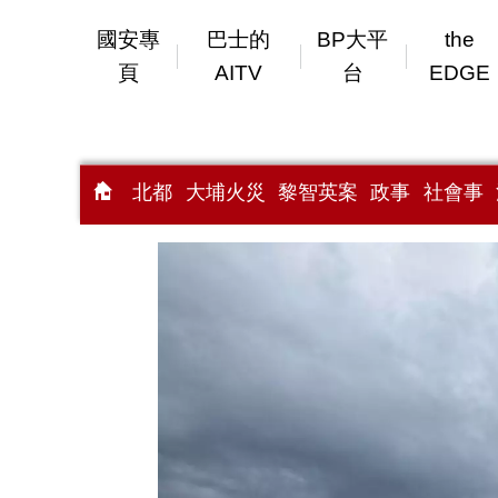
國安專
巴士的
BP大平
the
頁
AITV
台
EDGE
北都
大埔火災
黎智英案
政事
社會事