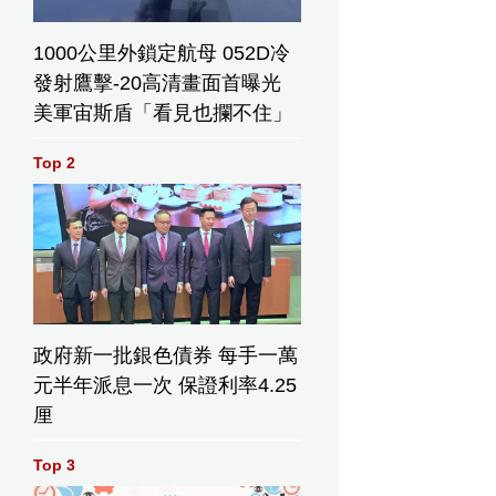
1000公里外鎖定航母 052D冷
發射鷹擊-20高清畫面首曝光
美軍宙斯盾「看見也攔不住」
Top 2
政府新一批銀色債券 每手一萬
元半年派息一次 保證利率4.25
厘
Top 3