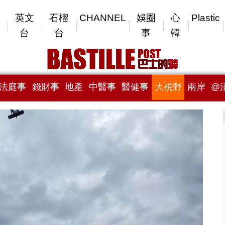
英文
石榴
CHANNEL
娛圈
心
Plastic
台
台
事
韓
法庭事
錢財事
地產
中醫事
醫健事
大視野
兩岸
@