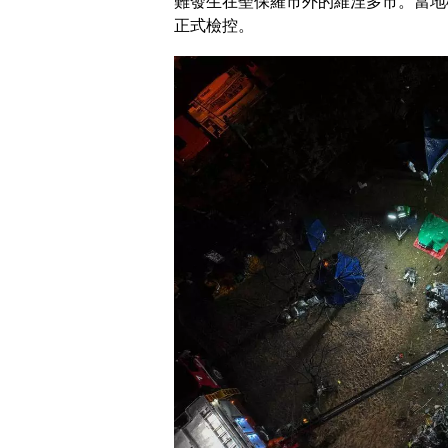
難發生在聖保羅市外的維涅多市。當地
正式檢控。