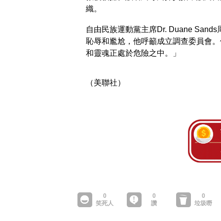
織。
自由民族運動黨主席Dr. Duane S
恥辱和尷尬，他呼籲成立調查委員會。
和靈魂正處於危險之中。」
（美聯社）