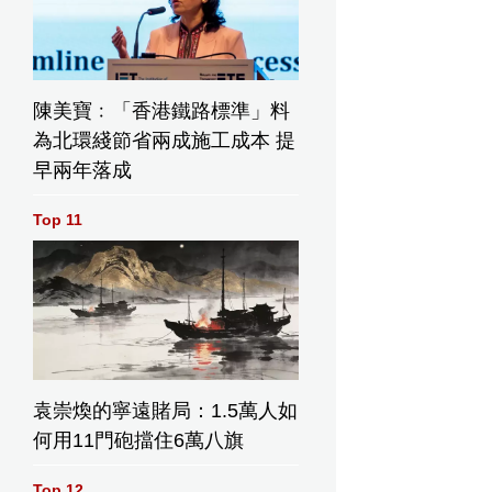
陳美寶﹕「香港鐵路標準」料
為北環綫節省兩成施工成本 提
早兩年落成
Top 11
袁崇煥的寧遠賭局：1.5萬人如
何用11門砲擋住6萬八旗
Top 12