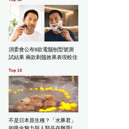
消委會公布9款電鬚刨型號測
試結果 兩款剃鬚效果表現較佳
Top 13
不是日本原生種？「水豚君」
的吸金魅力與人類共存難題!