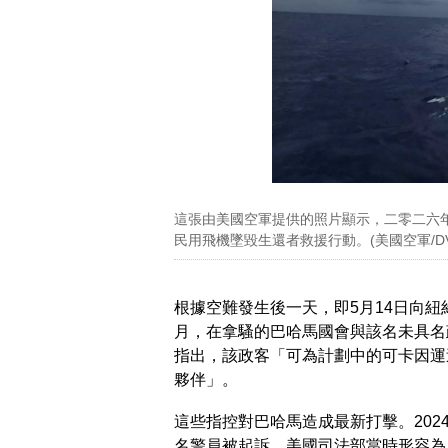
這張由美國空軍提供的照片顯示，二零二六
民用飛機墜毀生還者救援行動。(美國空軍/DVI
根據空難發生後一天，即5月14日向紐
月，在拿騷的巴哈馬國會與該名未具名
指出，該政客「可為計劃中的可卡因運
夥伴」。
這些指控對巴哈馬造成最新打擊。202
名警員被起訴，美國司法部當時形容為