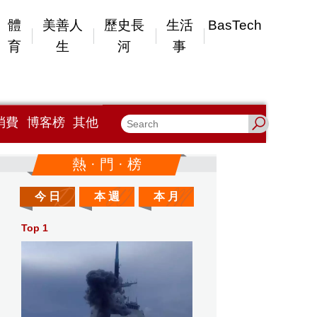
體
美善人
歷史長
生活
BasTech
育
生
河
事
消費
博客榜
其他
熱 · 門 · 榜
今 日
本 週
本 月
Top 1