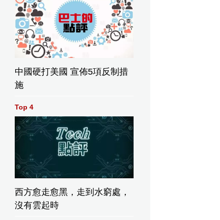
中國硬打美國 宣佈5項反制措
施
Top 4
西方愈走愈黑，走到水窮處，
沒有雲起時