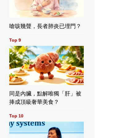
嗆咳幾聲，長者肺炎已埋門？
Top 9
同是內臟，點解唯獨「肝」被
捧成頂級奢華美食？
Top 10