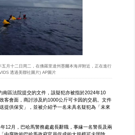
年五月十二日周二，在佛羅里達州墨爾本海岸附近，正在進行
DS 透過美聯社圖片) AP圖片
約南區法院提交的文件，該疑犯亦被指於2024年10
政客會面，商討涉及約1000公斤可卡因的交易。文件
送提供保安」，並被介紹予一名未具名疑犯為「未來
4年12月，巴哈馬警務處處長辭職，事緣一名警長及兩
「由腐敗的巴哈馬政府官員促成的大規模可卡因陰