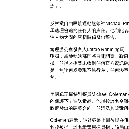
謀」。
反對黨自由民族運動黨領袖Michael 
馬總理會追究任何人的責任。他向記者
注人物之間的密切關係發出警告。」
總理辦公室發言人Latrae Rahmi
明稱，當地執法部門將展開調查，政府
據，並補充指暫未收到任何官方資訊確
是，無論何處發現不當行為，任何涉事
然。」
美國緝毒局特別探員Michael Col
的保護下」運送毒品。他指控該名空難
政府發出的建築合約，並清洗其販毒所
Coleman表示，該疑犯是上周後期
救後被捕。該名緝毒局探員指，該局自