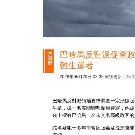
巴哈馬反對派促查政
大
視
野
難生還者
2026年05月20日 03:35 最後更新：15:1
巴哈馬反對派領袖要求調查一宗涉嫌販
生還，據一名美國聯邦探員透露，他被
袋上標有巴哈馬一名未具名高級政客的
該名疑犯十多年前曾因販毒及洗黑錢罪