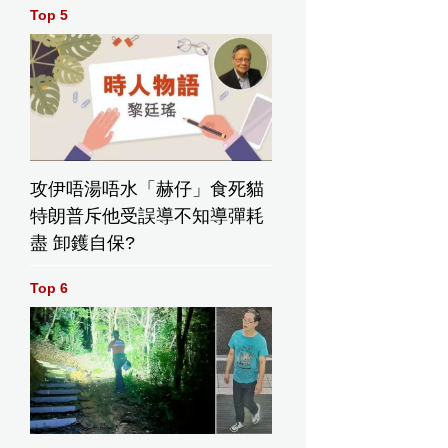
Top 5
攻伊唔湯唔水「赫仔」食死貓
特朗普斥他受誤導不知導彈耗
盡 卸鑊自保?
Top 6