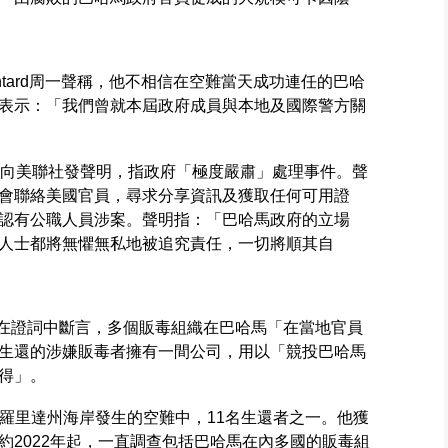
Pintard周一聲稱，他不相信在空難當天成功連任的巴哈
表示：「我們曾就本屆政府成員與本地及國際警方關
ng周二向美聯社發聲明，指政府「極度嚴肅」處理事件。聲
會聯絡美國官員，尋求分享資訊及獲取任何可用證
認有公職人員涉案。聲明指：「巴哈馬政府的立場
人士都將無懼無私地被追究責任，一切將順其自
eman在證詞中斷言，多個販毒組織在巴哈馬「在當地官員
生還的涉嫌販毒者擁有一間公司，用以「競投巴哈馬
得」。
在佛羅里達州海岸發生的空難中，11名生還者之一。他獲
約2022年起，一直調查包括巴哈馬在內多國的販毒組