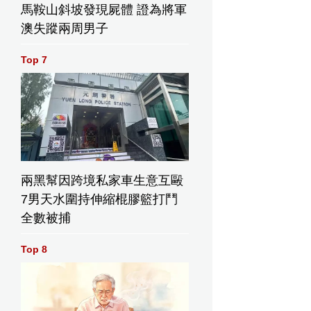
馬鞍山斜坡發現屍體 證為將軍
澳失蹤兩周男子
Top 7
兩黑幫因跨境私家車生意互毆
7男天水圍持伸縮棍膠籃打鬥
全數被捕
Top 8