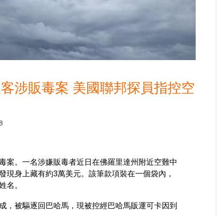
客涉販毒案 美國聯邦探員指控空
8
毒案。一名涉嫌販毒者近日在佛羅里達州附近空難中
發現身上藏有約3萬美元。該筆款項裝在一個袋內，
姓名。
成，被驅逐回巴哈馬，現被控經巴哈馬販運可卡因到