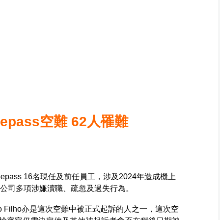
pass空難 62人罹難
pass 16名現任及前任員工，涉及2024年造成機上
該公司多項涉嫌瀆職、疏忽及過失行為。
elicio Filho亦是這次空難中被正式起訴的人之一，這次空