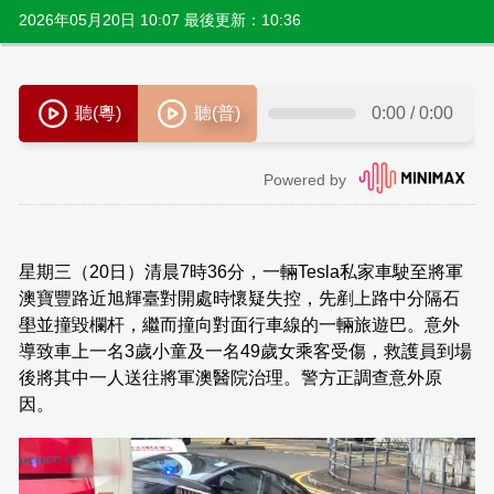
2026年05月20日 10:07 最後更新：10:36
星期三（20日）清晨7時36分，一輛Tesla私家車駛至將軍
澳寶豐路近旭輝臺對開處時懷疑失控，先剷上路中分隔石
壆並撞毀欄杆，繼而撞向對面行車線的一輛旅遊巴。意外
導致車上一名3歲小童及一名49歲女乘客受傷，救護員到場
後將其中一人送往將軍澳醫院治理。警方正調查意外原
因。