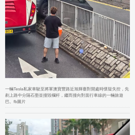
一輛Tesla私家車駛至將軍澳寶豐路近旭輝臺對開處時懷疑失控，先
剷上路中分隔石壆並撞毀欄杆，繼而撞向對面行車線的一輛旅遊
巴。fb圖片