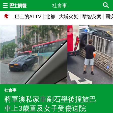
社會事
巴士的AI TV
北都
大埔火災
黎智英案
國
社會事
將軍澳私家車剷石壆後撞旅巴
車上3歲童及女子受傷送院