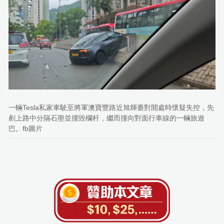
一輛Tesla私家車駛至將軍澳寶豐路近旭輝臺對開處時懷疑失控，先
剷上路中分隔石壆並撞毀欄杆，繼而撞向對面行車線的一輛旅遊
巴。fb圖片