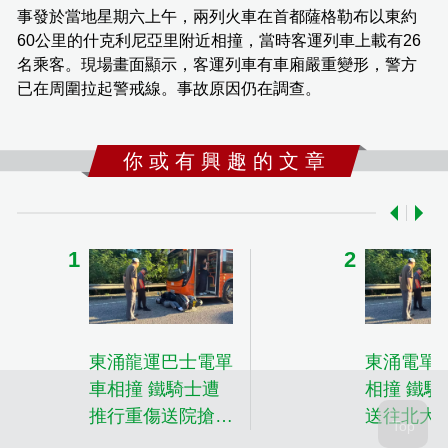
事發於當地星期六上午，兩列火車在首都薩格勒布以東約
60公里的什克利尼亞里附近相撞，當時客運列車上載有26
名乘客。現場畫面顯示，客運列車有車廂嚴重變形，警方
已在周圍拉起警戒線。事故原因仍在調查。
你 或 有 興 趣 的 文 章
東涌龍運巴士電單
東涌電單
車相撞 鐵騎士遭
相撞 鐵騎
推行重傷送院搶救
送往北大
車長被捕
搶救