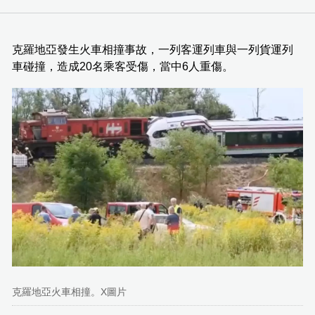
克羅地亞發生火車相撞事故，一列客運列車與一列貨運列
車碰撞，造成20名乘客受傷，當中6人重傷。
克羅地亞火車相撞。X圖片