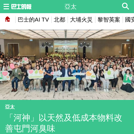
亞太
巴士的AI TV
北都
大埔火災
黎智英案
國
亞太
「河神」以天然及低成本物料改
善屯門河臭味