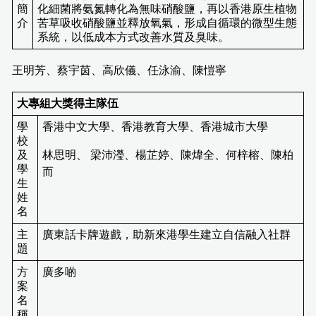
簡
化細菌將氨氮轉化為無味硝酸鹽，再以香港原生植物
介
苦草吸收硝酸鹽並釋放氧氣，形成自循環的微型生態
系統，以低成本方式改善水質及臭味。
王明芳、蔡宇茵、高欣儀、任泳渝、陳愷寧
大專組大獎得主隊伍
學
香港中文大學、香港教育大學、香港城市大學
校
及
林思明、 梁沛瀅、楊芷婷、陳煒全、何梓榕、陳柏
學
而
生
姓
名
主
廣東話卡牌遊戲，助新來港學生建立自信融入社群
題
方
廣多啲
案
名
稱