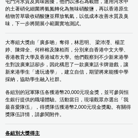
屯門河水質及異味困擾，他們以沸石為載體，運用河水中
的土著硝化細菌將氨氮轉化為無味硝酸鹽，再以香港原生
植物苦草吸收硝酸鹽並釋放氧氣，以低成本改善水質及臭
味，下一步將開展小範圍實地測試。
大專組大獎由「廣多啲」奪得，林思明、 梁沛瀅、楊芷
婷、陳煒全、何梓榕及陳柏而，分別來自香港中文大學、
香港教育大學及香港城市大學。他們觀察到不少新來港學
生對說廣東話卻步，因此構思了一款廣東話卡牌遊戲，讓
新來港學生「邊玩邊學」，建立自信，期望將來能獲中學
採納，協助學生融入社群。
各組別的冠軍隊伍各獲港幣20,000元現金獎，並可參與恒
生銀行提供的職場體驗。活動當日，現場觀眾亦選出「我
最喜愛隊伍」，得奬隊伍獲港幣2,000元現金獎勵。有關得
獎隊伍詳情，請參閱附件。
各組別大獎得主