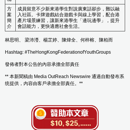
方
成員留意不少新來港學生對說廣東話卻步，難以融
案
入社區。卡牌遊戲結合遊戲卡與線上學習，配合港
簡
產片場景練習，讓新來港學生「邊玩邊學」，提升
介
會話能力，更快適應社會生活。
林思明、 梁沛瀅、楊芷婷、陳煒全、何梓榕、陳柏而
Hashtag: #TheHongKongFederationofYouthGroups
發佈者對本公告的內容承擔全部責任
** 本新聞稿由 Media OutReach Newswire 通過自動發布系
统提供，內容由客戶承擔全部責任。**