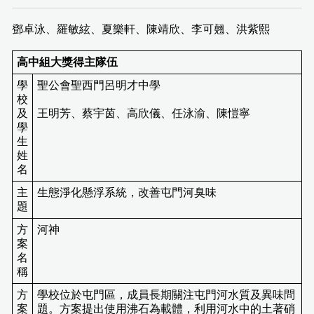
鄧卓泳、羅敏絃、夏樂軒、陳靖欣、李可翹、洪紫熙
高中組大獎得主隊伍
學
聖公會聖西門呂明才中學
校
及
王明芳、蔡宇茵、高欣儀、任泳渝、陳愷寧
學
生
姓
名
主
生態淨化懸浮系統，改善屯門河臭味
題
方
河神
案
名
稱
方
學校位於屯門區，成員長期關注屯門河水質及異味問
案
題。方案提出使用沸石為載體，利用河水中的土著硝