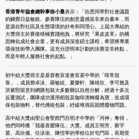
香港青年協會總幹事徐小曼
表示：「欣悉同學對社會議題
的觸覺日益敏銳。參賽隊伍的創意靈感並非來自書本，而
是源自對社區及生態環境的好奇和同理心。上屆大專組的
大獎得主於賽後積極實踐抱負，將研究『果皮皮革』的構
思轉化成社會企業，更有成員深造碩士課程，希望將專業
環保技術帶入團隊。這充分證明本計劃的決賽並非終點，
而是年輕人服務社會的起點。」
初中組大獎得主是基督教宣道會宣基中學的「啡常殼
靠」，成員鄧卓泳、羅敏絃、夏樂軒、陳靖欣、李可翹及
洪紫熙留意到網購包裝大多數難以自然分解，經過十多次
反覆測試，團隊成功運用稻殼及咖啡渣轉廢為寶，造成環
保包裝物料，替代傳統包裝，紓緩堆填區固體廢物問題。
高中組大獎由聖公會聖西門呂明才中學的「河神」奪得，
他們同時獲「我最喜愛隊伍」大獎。成員王明芳、蔡宇
茵、高欣儀、任泳渝、陳愷寧的學校位於屯門區，長期受