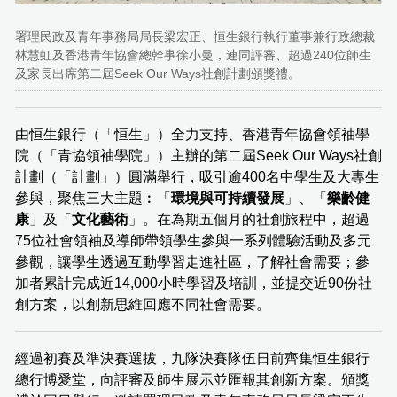
署理民政及青年事務局局長梁宏正、恒生銀行執行董事兼行政總裁
林慧虹及香港青年協會總幹事徐小曼，連同評審、超過240位師生
及家長出席第二屆Seek Our Ways社創計劃頒獎禮。
由恒生銀行（「恒生」）全力支持、香港青年協會領袖學
院（「青協領袖學院」）主辦的第二屆Seek Our Ways社創
計劃（「計劃」）圓滿舉行，吸引逾400名中學生及大專生
參與，聚焦三大主題︰「
環境與可持續發展
」、「
樂齡健
康
」及「
文化藝術
」。在為期五個月的社創旅程中，超過
75位社會領袖及導師帶領學生參與一系列體驗活動及多元
參觀，讓學生透過互動學習走進社區，了解社會需要；參
加者累計完成近14,000小時學習及培訓，並提交近90份社
創方案，以創新思維回應不同社會需要。
經過初賽及準決賽選拔，九隊決賽隊伍日前齊集恒生銀行
總行博愛堂，向評審及師生展示並匯報其創新方案。頒獎