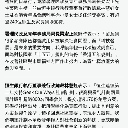
禮於同日舉行，邀請署理民政及青年事務局局長梁宏正先
生蒞臨主禮；並由恒生銀行執行董事兼行政總裁林慧虹女
士及香港青年協會總幹事徐小曼女士擔任頒獎嘉賓，有超
過240位師生及家長到場支持。
署理民政及青年事務局局長梁宏正
致辭時表示：「留意到
很多參賽隊伍都嘗試用科技解決社會問題，而『科技發
展』是未來的重要方向，我呼籲年輕一代積極裝備自己。
而為對接國家『十五五』規劃的首份『香港五年規劃』，
在改善社區與市民福祉方面作出努力，為青年釋放龐大的
參與空間。」
恒生銀行執行董事兼行政總裁林慧虹
表示：「恒生連續第
二年支持Seek Our Ways 社創計劃，很高興看到計劃兩屆
累計吸引超過800名同學參與，提交超過170份創意方案。
同學從社區出發，把所學轉化為實際行動，提出具創意的
方案並製作原型，積極回應社區需要，表現令人鼓舞。我
們期望計劃不單啟發年輕人對社會創新的熱忱，更鼓勵他
們繼續探索和實踐，為社區帶來更多正面影響。」