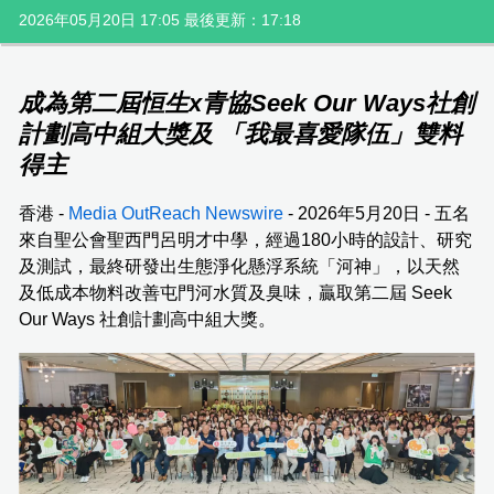
2026年05月20日 17:05 最後更新：17:18
成為第二屆恒生x青協Seek Our Ways社創
計劃高中組大獎及 「我最喜愛隊伍」雙料
得主
香港 -
Media OutReach Newswire
- 2026年5月20日 - 五名
來自聖公會聖西門呂明才中學，經過180小時的設計、研究
及測試，最終研發出生態淨化懸浮系統「河神」，以天然
及低成本物料改善屯門河水質及臭味，贏取第二屆 Seek
Our Ways 社創計劃高中組大獎。