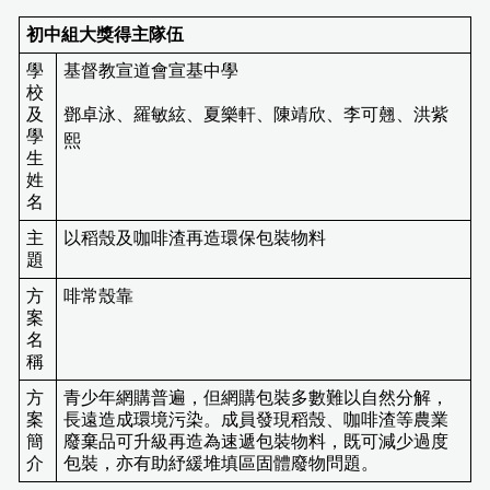
初中組大獎得主
隊伍
學
基督教宣道會宣基中學
校
及
鄧卓泳、羅敏絃、夏樂軒、陳靖欣、李可翹、洪紫
學
熙
生
姓
名
主
以稻殼及咖啡渣再造環保包裝物料
題
方
啡常殼靠
案
名
稱
方
青少年網購普遍，但網購包裝多數難以自然分解，
案
長遠造成環境污染。成員發現稻殼、咖啡渣等農業
簡
廢棄品可升級再造為速遞包裝物料，既可減少過度
介
包裝，亦有助紓緩堆填區固體廢物問題。