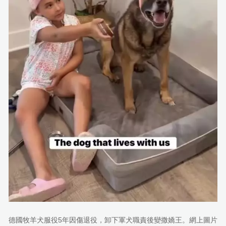
德國牧羊犬服役5年因傷退役，卸下軍犬職責後變撒嬌王。網上圖片