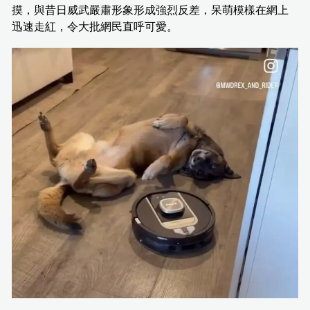
摸，與昔日威武嚴肅形象形成強烈反差，呆萌模樣在網上
迅速走紅，令大批網民直呼可愛。