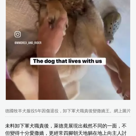
德國牧羊犬服役5年因傷退役，卸下軍犬職責後變撒嬌王。網上圖片
未料卸下軍犬職責後，萊德竟展現出截然不同的一面，不
但變得十分愛撒嬌，更經常四腳朝天地躺在地上向主人討