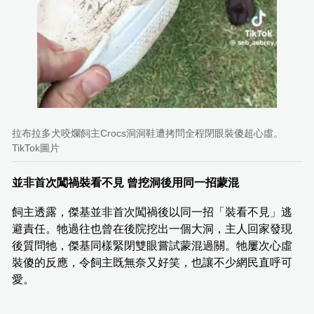
拉布拉多犬咬爛飼主Crocs洞洞鞋遭拷問全程閉眼裝傻超心虛。
TikTok圖片
並非首次闖禍裝看不見 曾挖洞後用同一招蒙混
飼主透露，傑基並非首次闖禍後以同一招「裝看不見」逃
避責任。牠過往也曾在後院挖出一個大洞，主人回家發現
後質問牠，傑基同樣緊閉雙眼嘗試蒙混過關。牠屢次心虛
裝傻的反應，令飼主既無奈又好笑，也讓不少網民直呼可
愛。