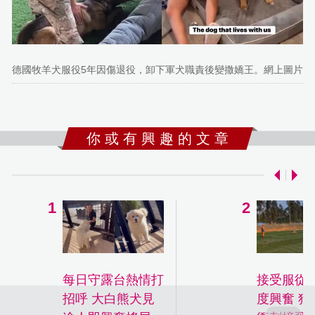
德國牧羊犬服役5年因傷退役，卸下軍犬職責後變撒嬌王。網上圖片
你 或 有 興 趣 的 文 章
每日守露台熱情打
接受服從
招呼 大白熊犬見
度興奮 狗