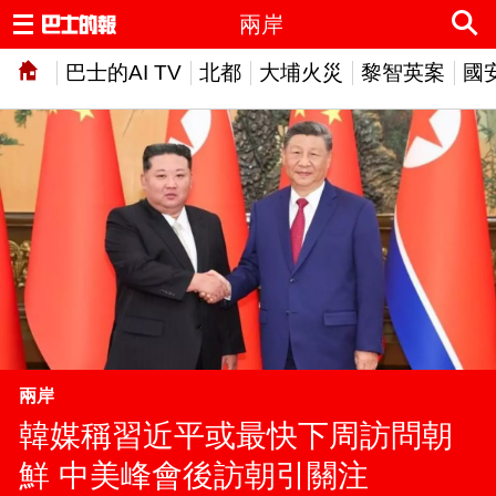
兩岸
巴士的AI TV
北都
大埔火災
黎智英案
國
兩岸
韓媒稱習近平或最快下周訪問朝
鮮 中美峰會後訪朝引關注