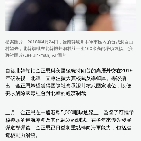
檔案圖片：2018年4月24日，從南韓坡州非軍事區內的台城洞自由
村望去，北韓旗幟在北韓機井洞村莊一座160米高的塔頂飄揚。(美
聯社圖片/Lee Jin-man) AP圖片
自從北韓領袖金正恩與美國總統特朗普的高層外交在2019
年破裂後，北韓一直專注擴大其核武及導彈庫。專家指
出，金正恩希望獲得國際社會承認其核武國家地位，以便
要求解除國際社會對北韓的經濟制裁。
上月，金正恩在一艘新型5,000噸驅逐艦上，監督了可攜帶
核彈頭的巡航導彈及其他武器的測試。在多年來優先發展
彈道導彈後，金正恩已日益將重點轉向海軍能力，包括建
造核動力潛艇。