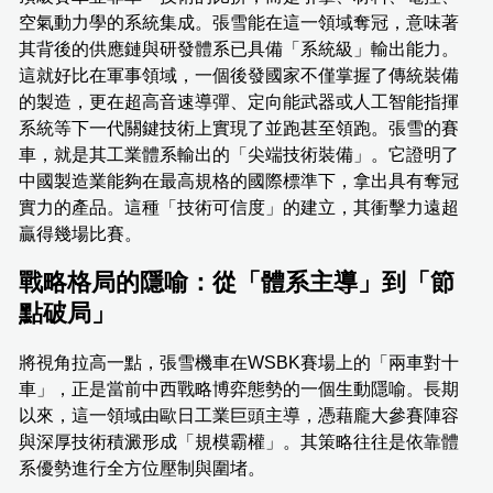
空氣動力學的系統集成。張雪能在這一領域奪冠，意味著
其背後的供應鏈與研發體系已具備「系統級」輸出能力。
這就好比在軍事領域，一個後發國家不僅掌握了傳統裝備
的製造，更在超高音速導彈、定向能武器或人工智能指揮
系統等下一代關鍵技術上實現了並跑甚至領跑。張雪的賽
車，就是其工業體系輸出的「尖端技術裝備」。它證明了
中國製造業能夠在最高規格的國際標準下，拿出具有奪冠
實力的產品。這種「技術可信度」的建立，其衝擊力遠超
贏得幾場比賽。
戰略格局的隱喻：從「體系主導」到「節
點破局」
將視角拉高一點，張雪機車在WSBK賽場上的「兩車對十
車」，正是當前中西戰略博弈態勢的一個生動隱喻。長期
以來，這一領域由歐日工業巨頭主導，憑藉龐大參賽陣容
與深厚技術積澱形成「規模霸權」。其策略往往是依靠體
系優勢進行全方位壓制與圍堵。