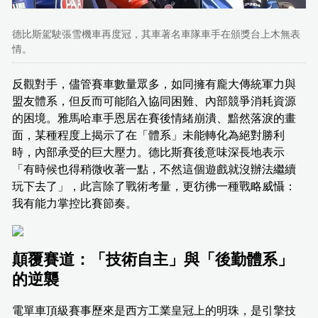
德比斯駕駛張雪機車再度冠，其車著名車隊車手在頒獎台上木無表
情。
反觀對手，儘管賽車數量眾多，如同擁有龐大傳統軍力與
盟友體系，但反而可能陷入協同困難、內部競爭消耗資源
的困境。雅馬哈車手恩居在賽後情緒崩潰、黯然落淚的畫
面，某種程度上揭示了在「體系」未能轉化為絕對勝利
時，內部承受的巨大壓力。德比斯賽後意味深長地表示
「有時候也得稍微收著一點，不然這個遊戲就沒辦法繼續
玩下去了」，此言除了戰術考量，更彷彿一種戰略威懾：
我有能力掌控比賽節奏。
顛覆賽道：「技術自主」與「後勤體系」
的逆襲
電單車頂級賽事歷來是西方工業皇冠上的明珠，是引擎技