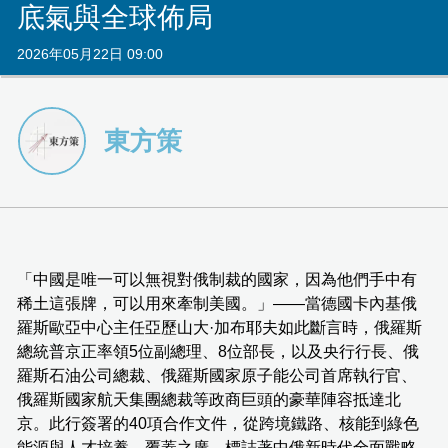
底氣與全球佈局
2026年05月22日 09:00
東方策
「中國是唯一可以無視對俄制裁的國家，因為他們手中有
稀土這張牌，可以用來牽制美國。」——當德國卡內基俄
羅斯歐亞中心主任亞歷山大·加布耶夫如此斷言時，俄羅斯
總統普京正率領5位副總理、8位部長，以及央行行長、俄
羅斯石油公司總裁、俄羅斯國家原子能公司首席執行官、
俄羅斯國家航天集團總裁等政商巨頭的豪華陣容抵達北
京。此行簽署的40項合作文件，從跨境鐵路、核能到綠色
能源與人才培養，覆蓋之廣，標誌著中俄新時代全面戰略