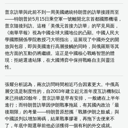
普京訪華與此前不到一周美國總統特朗普的訪華接踵而至
——特朗普於5月15日乘空軍一號離開北京首都國際機場，
普京隨後到訪。這種「美俄元首接力訪華」的罕見局面，
《南華早報》視為中國全球大國地位的凸顯。中國人民大
學國際關係學院教授刁大明指出，這展現了中國外交的開
放與包容，即與美國進行高層接觸的同時，與俄羅斯等其
他方面的互動仍將繼續。這正是中國核心戰略智慧的體
現：拒絕選邊站隊，在大國博弈中保持戰略自主與靈活
性。
張耀分析認為，兩次訪問時間相近巧合因素更大。中俄高
層交流是制度性的，自2003年建立起元首年度互訪機制以
來已持續20餘年，普京訪華是早有安排，一般總在上半年
進行；而特朗普訪華因伊朗戰事拖延，有其國內政治「最
後期限」的考量——特朗普原想攜「戰勝伊朗之餘威」與
中國談判以增加籌碼，結果戰事膠著，再拖下去便來不
了，年底中期選舉前他必須獲得一個有利的外交成就。