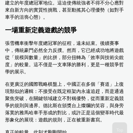
建立的年度總冠軍地位。這迫使傳統強者不得不分心應對
來自新方向的實質性挑戰，甚至動搖其心理優勢（如對手
車手的沮喪心態）。
一場重新定義遊戲的競爭
張雪機車衝擊年度總冠軍的征程，遠未結束。後續賽事
中，傳統豪門必然全力反撲。然而，它已經成功地將遊戲
從「規模與數量」的比拼，部分扭轉為「效率與技術尖銳
度」的較量。這不僅是一支車隊的勝利，更是一種競爭哲
學的展示。
在更廣泛的國際戰略棋盤上，中國正在多個「賽道」上復
現類似的邏輯：不接受在既定框架內永遠追趕，而是通過
聚焦突破，在關鍵領域建立不對稱優勢，從而重新定義競
爭的規則與邊界。德比斯在頒獎台上燦爛的笑容，與身旁
落寞的雅馬哈車手形成的對比，或許正是這個變革時代最
形象化的展現：遊戲的規則，正在被重新書寫。
真正的較量，此刻才剛剛開始。