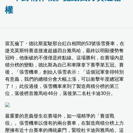
權
當瓦倫丁・德比斯駕駛那台紅白相間的53號張雪賽車，在
捷克莫斯特賽道接連超越四台雅馬哈，最終以明顯優勢奪
冠時，他衝破的不僅僅是終點線。這場勝利，在賽場內是
積分榜的變動，德比斯為自己和車隊拿下賽季第五冠。賽
後，「張雪機車」創始人張雪表示：「這個冠軍拿得特別
有意義，我們的總積分會大幅上漲，可以衝擊年度總冠軍
了！」此役過後，張雪機車來到了製造商積分榜的第三
位，落後榜首雅馬哈46分，落後第二名杜卡迪30分。
最重要的意義發生在賽場外，如一場精準的「賽道戰
役」。張雪機車以僅有的兩台賽車，在製造商積分榜上力
壓擁有近十台賽車的傳統豪門，緊咬杜卡迪與雅馬哈。這