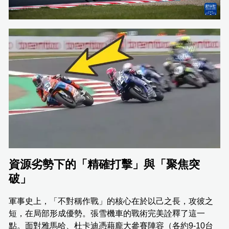
資源劣勢下的「精確打擊」與「聚焦突
破」
軍事史上，「不對稱作戰」的核心在於以己之長，攻彼之
短，在局部形成優勢。張雪機車的戰術完美詮釋了這一
點。面對雅馬哈、杜卡迪憑藉龐大參賽陣容（各約9-10台