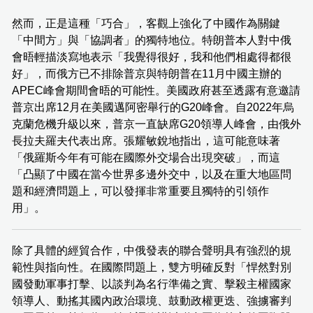
然而，正是這種「巧合」，客觀上強化了中國作為關鍵
「中間方」與「協調者」的獨特地位。特朗普本人對中俄
會晤輕描淡寫地表示「我覺得很好，我和他們相處得都很
好」，而俄方已不排除普京與特朗普在11月中國主辦的
APEC峰會期間會晤的可能性。美國政府甚至透露有意邀請
普京出席12月在美國邁阿密舉行的G20峰會。自2022年烏
克蘭危機升級以來，普京一直缺席G20領導人峰會，由俄外
長拉夫羅夫代表出席。張耀敏銳地指出，這可能意味著
「俄羅斯今年有可能在國際外交場合出現突破」，而這
「凸顯了中國在當今世界多邊外交中，以及在重大地區問
題和經濟問題上，可以發揮非常重要且獨特的引領作
用」。
除了具體的經貿合作，中俄發表的聯合聲明具有強烈的規
範性與指向性。在國際問題上，雙方明確反對「悍然對別
國發動軍事打擊、以談判為名行準備之實、擊殺主權國家
領導人、動搖其國內政治環境、鼓動政權更迭、強擄審判