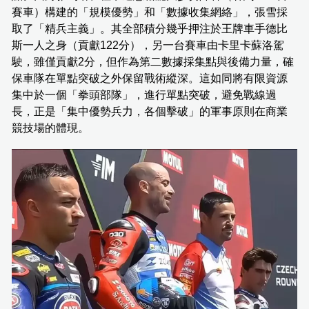
賽車）構建的「規模優勢」和「數據收集網絡」，張雪採
取了「精兵主義」。其全部積分幾乎押注於王牌車手德比
斯一人之身（貢獻122分），另一台賽車由卡里卡蘇洛駕
駛，雖僅貢獻2分，但作為第二數據採集點與後備力量，確
保車隊在單點突破之外保留戰術縱深。這如同將有限資源
集中於一個「拳頭部隊」，進行單點突破，避免戰線過
長，正是「集中優勢兵力，各個擊破」的軍事原則在商業
競技場的體現。