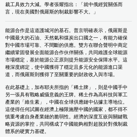
裁工具效力大減。學者張耀指出：「就中俄經貿關係而
言，現在美國對俄羅斯的制裁影響不大。」
能源合作是這道護城河的基石。普京明確表示，俄羅斯是
中國最大的石油、天然氣和煤炭出口國之一，有能力確保
對中國市場可靠、不間斷的供應。雙方在聯合聲明中商定
繼續鞏固發展全面能源合作伙伴關係，共同維護全球能源
市場穩定，基於能源公正原則提升能源安全保障水平。這
種深度綁定，使中國獲得了穩定且多元化的能源進口渠
道，而俄羅斯則獲得了至關重要的財政收入與市場。
在此基礎上，加布耶夫所指的「稀土牌」，則是中國手中
另一張具有戰略威懾意義的王牌。稀土作為高科技與軍工
產業的「維生素」，中國在全球供應鏈中佔據主導地位。
這使得任何試圖在經濟上極限施壓中國的國家，都不得不
慎重考慮自身產業鏈的脆弱性。經濟的深度互嵌與關鍵戰
略資源的掌控，共同構成了中國能夠相對超脫於對俄制裁
體系的硬實力基礎。