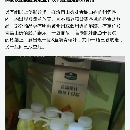
另有網民上傳影片指，在濟南山姆及青島山姆的銷售區
內，均出現被隨意放置、且不屬於該貨架區域的熟食及飲
品，部分商品更有明顯被食用或飲用過的痕跡。有定位於
青島山姆的影片顯示，一處擺放「高湯鮑汁鮑魚干貝粽」
的貨架上，竟出現一提8瓶裝青桔汁，其中一瓶已被取走，
另一瓶則已成空瓶。