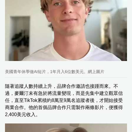
美國青年休學做AI短片，1年月入6位數美元。網上圖片
隨著追蹤人數持續上升，品牌合作邀請也接踵而來。不
過，麥爾汀未有急於將流量變現，而是先集中建立觀眾信
任，直至TikTok累積約8萬至9萬名追蹤者後，才開始接受
商業合作。他的首個品牌合作只需製作兩條影片，便獲得
2,400美元收入。