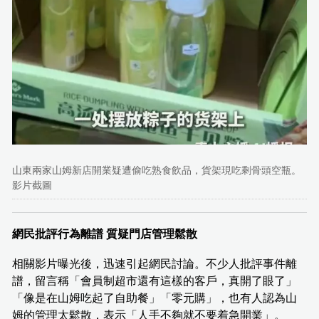
山東兩家山姆新店開業疑遭偷吃熟食飲品，貨架現吃剩骨頭空瓶。
影片截圖
網民批評行為離譜 質疑門店管理鬆散
相關影片曝光後，迅速引起網民討論。不少人批評事件離
譜，留言稱「會員制超市還有這樣的客戶，真開了眼了」
「像是在山姆吃起了自助餐」「零元購」，也有人認為山
姆的管理太鬆散，表示「人手不夠就不要着急開業」。