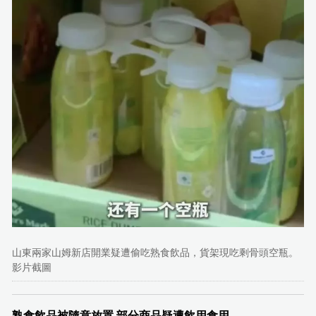
山東兩家山姆新店開業疑遭偷吃熟食飲品，貨架現吃剩骨頭空瓶。
影片截圖
熟食飲品被隨意放置 部分商品疑遭飲用食用