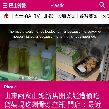
Plastic
巴士的AI TV
北都
大埔火災
黎智英案
國
This
is
a
The media could not be loaded, either because the server or
modal
window.
network failed or because the format is not supported.
Plastic
山東兩家山姆新店開業疑遭偷吃
貨架現吃剩骨頭空瓶 門店：最近