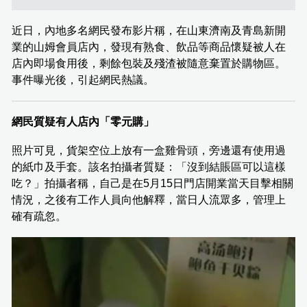
近日，內地多名網民發布影片稱，在山東濟南及青島新開
業的山姆會員店內，發現有熟食、飲品等商品懷疑被人在
店內即場食用後，剩餘包裝及殘渣被隨意棄置於購物區。
事件曝光後，引起網民熱議。
網民質疑有人店內「零元購」
照片可見，貨架空位上放有一盒雞骨頭，旁邊還有使用過
的紙巾及手套。該名拍攝者質疑：「沒到結賬區可以這樣
吃？」拍攝者稱，自己是在5月15日門店開業當天目擊相關
情況，之後有工作人員向他解釋，當日人流眾多，管理上
確有疏忽。