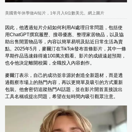
美國青年休學做AI短片，1年月入6位數美元。網上圖片
因此，他透過短片介紹如何利用AI處理日常問題，包括使
用ChatGPT撰寫履歷、搜尋優惠、整理家居物品，以及協
助出售閒置物品等，內容以簡單易明及貼近日常生活為賣
點。2025年5月，麥爾汀在TikTok發布首條影片，其中一條
早期作品迅速錄得逾100萬次觀看。影片的成績遠超預期，
也令他決定離開校園，全職投入內容創作。
麥爾汀表示，自己的成功並非源於創造全新題材，而是透
過觀察市場上的熱門內容，再以更簡單及吸引的方式重新
包裝。他會密切追蹤熱門AI話題，並在影片開首直接說出
工具名稱或提出問題，希望在短時間內吸引觀眾注意。