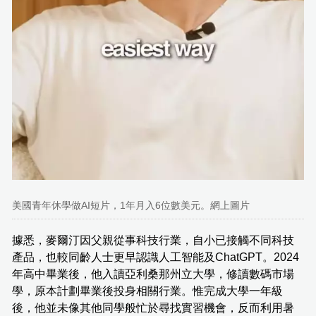
美國青年休學做AI短片，1年月入6位數美元。網上圖片
據悉，麥爾汀因父親從事科技行業，自小已接觸不同科技
產品，也較同齡人士更早認識人工智能及ChatGPT。2024
年高中畢業後，他入讀亞利桑那州立大學，修讀數碼市場
學，原本計劃畢業後投身相關行業。惟完成大學一年級
後，他並未像其他同學般忙於尋找實習機會，反而利用暑