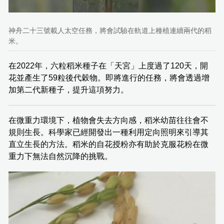
神舟二十三號載人太空任務，將會試驗在軌道上種植連續兩代的稻
米。
在2022年，六粒稻米種子在「天宮」上度過了120天，開
花並產生了59粒後代穀物。即將進行的任務，將會透過增
加第二代新種子，提升這項努力。
在微重力環境下，植物會失去方向感，稻米幼苗往往會不
規則生長。科學家已經開發出一種利用定向照明來引導其
直立生長的方法。稻米的自花授粉亦有助於克服花粉在微
重力下無法自然沉降的挑戰。