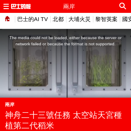
兩岸
巴士的AI TV
北都
大埔火災
黎智英案
國
This
is
a
The media could not be loaded, either because the server or
modal
window.
network failed or because the format is not supported.
兩岸
神舟二十三號任務 太空站天宮種
植第二代稻米