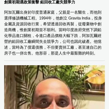
創業初期遇政策衝擊 鉛回收工廠失競爭力
阿加瓦爾出身於印度普通家庭，父親是一名醫生，而他則
選擇修讀機械工程。1994年，他創立 Gravita India，投身
金屬及資源回收行業，希望透過回收再製，從廢棄物中創
造商機，惟創業初期並不順利。當時印度政府突然下調鉛
化學品進口關稅，令進口產品價格大幅下跌，阿加瓦爾經
營的鉛回收工廠瞬間失去競爭力，公司也因此破產。他憶
述，當時為了償還債務，不但要賣掉工廠，甚至連自己的
房子也一併出售。他形容，那是人生中最艱難的時刻。