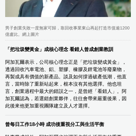
男子創業失敗一度無家可歸，靠回收事業東山再起打造市值逾1200
億盧比。網上圖片
「把垃圾變黃金」成核心理念 看錯人曾成創業教訓
阿加瓦爾表示，公司核心理念正是「把垃圾變成黃金」，
透過回收汽車電池、鋁、塑膠、橡膠及鋰電池等廢棄物，
再製成具有價值的新產品。談及如何撐過破產低潮，他直
言，當時除了重新站起來，根本沒有其他選擇。他也坦
言，創業過程中最大的錯誤之一，是曾經「看錯人」。阿
加瓦爾認為，若選錯創業夥伴，往往會帶來嚴重後果，因
此後來他更加重視團隊建立及人才選擇。
曾每日工作18小時 成功後重視分工與生活平衡