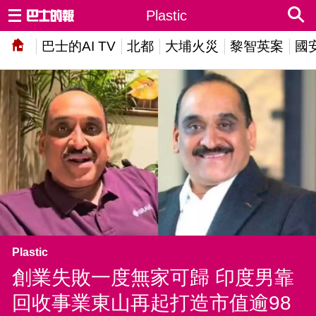
Plastic
巴士的AI TV
北都
大埔火災
黎智英案
國
Plastic
創業失敗一度無家可歸 印度男靠
回收事業東山再起打造市值逾98