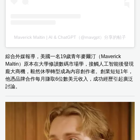
Maverick Maltin | AI & ChatGPT（@mavgpt）分享的帖子
綜合外媒報導，美國一名19歲青年麥爾汀（Maverick
Maltin）原本在大學修讀數碼市場學，接觸人工智能後發現
龐大商機，毅然休學轉型成為內容創作者。創業短短1年，
他憑品牌合作每月賺取6位數美元收入，成功經歷引起廣泛
討論。