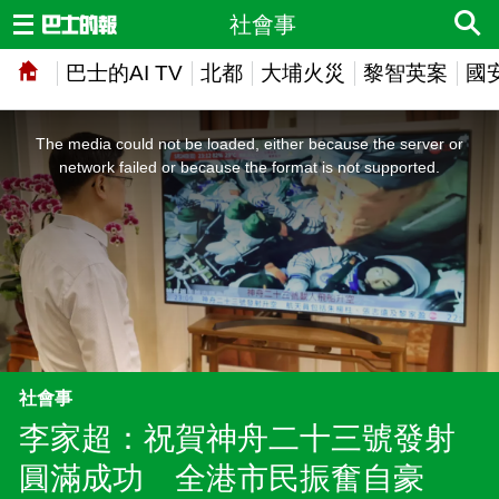
社會事
巴士的AI TV
北都
大埔火災
黎智英案
國
This
is
a
The media could not be loaded, either because the server or
modal
window.
network failed or because the format is not supported.
社會事
李家超：祝賀神舟二十三號發射
圓滿成功 全港市民振奮自豪