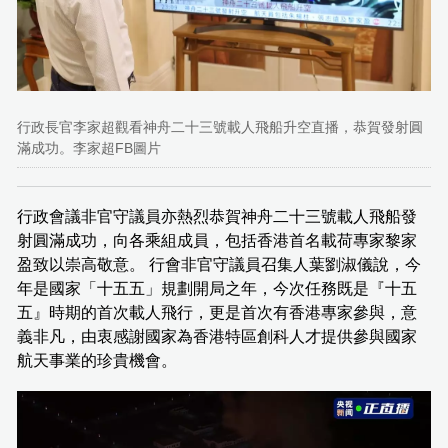
行政長官李家超觀看神舟二十三號載人飛船升空直播，恭賀發射圓
滿成功。李家超FB圖片
行政會議非官守議員亦熱烈恭賀神舟二十三號載人飛船發
射圓滿成功，向各乘組成員，包括香港首名載荷專家黎家
盈致以崇高敬意。 行會非官守議員召集人葉劉淑儀說，今
年是國家「十五五」規劃開局之年，今次任務既是『十五
五』時期的首次載人飛行，更是首次有香港專家參與，意
義非凡，由衷感謝國家為香港特區創科人才提供參與國家
航天事業的珍貴機會。