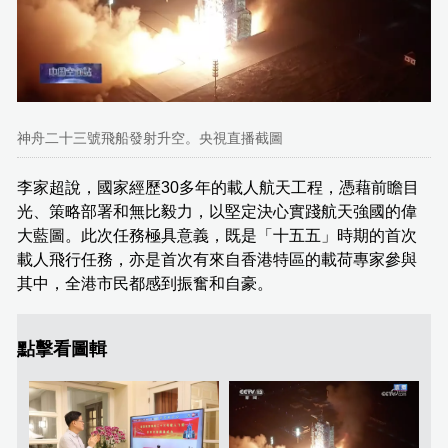
神舟二十三號飛船發射升空。央視直播截圖
李家超說，國家經歷30多年的載人航天工程，憑藉前瞻目
光、策略部署和無比毅力，以堅定決心實踐航天強國的偉
大藍圖。此次任務極具意義，既是「十五五」時期的首次
載人飛行任務，亦是首次有來自香港特區的載荷專家參與
其中，全港市民都感到振奮和自豪。
點擊看圖輯