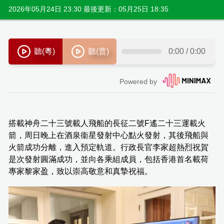
2026年05月24日 23:30 最後更新：05月25日 18:35
​搭載神舟二十三號載人飛船的長征二號F遙二十三運載火
箭，周日晚上在酒泉衞星發射中心點火發射，其後飛船與
火箭成功分離，進入預定軌道。行政長官李家超熱烈祝賀
是次發射圓滿成功，並向各乘組成員，包括香港首名載荷
專家黎家盈，致以崇高敬意和真摯祝福。