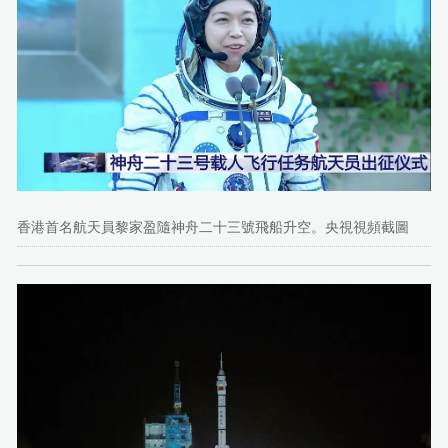
香港首名航天員黎家盈隨神舟二十三號飛船升空。央視視頻截圖