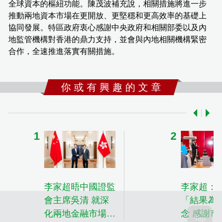
全球資本的樞紐功能。陳茂波補充說，相關措施將進一步
推動兩地資本市場在更開放、更堅穩和更高效率的基礎上
協同發展。特區政府衷心感謝中央政府和相關部委以及內
地監管機構對香港的鼎力支持，並會與內地相關機構緊密
合作，全速推進落實有關措施。
你 或 有 興 趣 的 文 章
李家超晤中國證監
李家超：
會主席吳清 就深
「結果為
化兩地金融市場互
念 感謝市