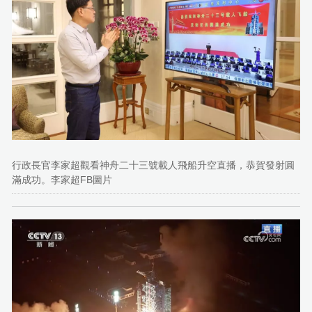
行政長官李家超觀看神舟二十三號載人飛船升空直播，恭賀發射圓
滿成功。李家超FB圖片