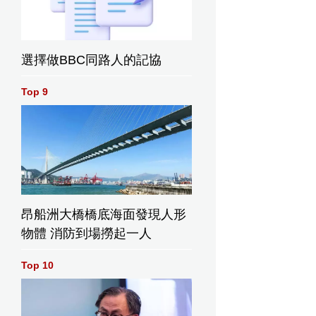
選擇做BBC同路人的記協
Top 9
昂船洲大橋橋底海面發現人形
物體 消防到場撈起一人
Top 10