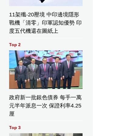
11架殲-20壓境 中印邊境隱形
戰機「清零」印軍認知優勢 印
度五代機還在圖紙上
Top 2
政府新一批銀色債券 每手一萬
元半年派息一次 保證利率4.25
厘
Top 3