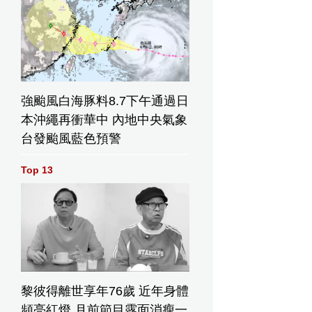
強颱風白海豚料8.7下午通過日
本沖繩再衝華中 內地中央氣象
台發颱風藍色預警
Top 13
黎彼得離世享年76歲 近年身體
頻亮紅燈 月前節目露面消瘦一