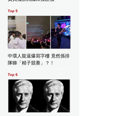
Top 5
中環人龍逼爆寫字樓 竟然係排
隊睇「精子競賽」？！
Top 6