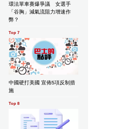
環法單車賽爆爭議 女選手
「谷胸」減氣流阻力增速作
弊？
Top 7
0新台幣出席朋友婚禮，到場見餐點竟係麥當勞配薄餅傻眼。資料
中國硬打美國 宣佈5項反制措
施
Top 8