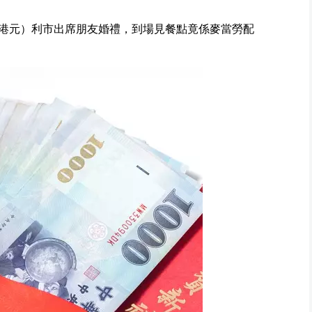
00港元）利市出席朋友婚禮，到場見餐點竟係麥當勞配