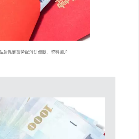
餐點竟係麥當勞配薄餅傻眼。資料圖片