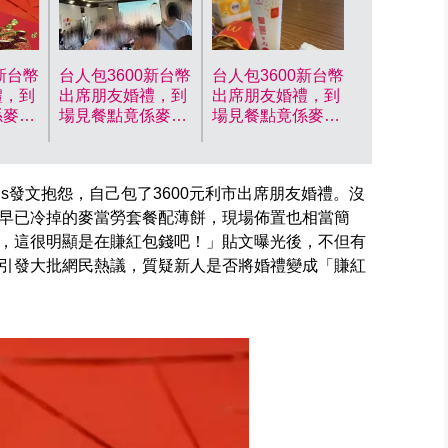
新台幣
台人包3600新台幣
台人包3600新台幣
禮，到
出席朋友婚禮，到
出席朋友婚禮，到
係麥當
場見餐點竟係麥當
場見餐點竟係麥當
眼。資
勞配薄餅傻眼。
勞配薄餅傻眼。
Threads圖y5727_
Threads圖y5727_
ds發文抱怨，自己包了3600元利市出席朋友婚禮。沒
早已冷掉的麥當勞套餐配薄餅，現場佈置也相當簡
，這很明顯是在賺紅包錢吧！」貼文曝光後，不但有
引發大批網民熱議，質疑新人是否將婚禮變成「賺紅