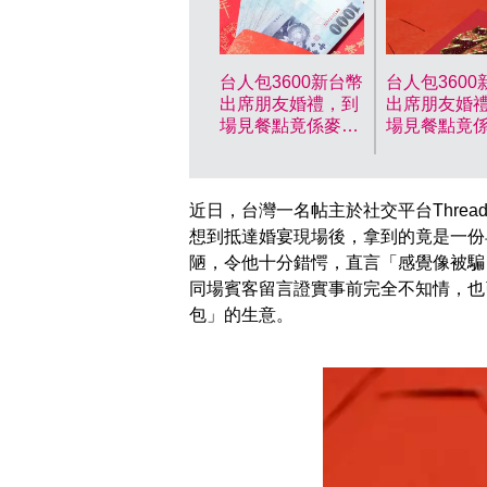
台人包3600新台幣
台人包3600
出席朋友婚禮，到
出席朋友婚
場見餐點竟係麥當
場見餐點竟
勞配薄餅傻眼。資
勞配薄餅傻
料圖片
料圖片
近日，台灣一名帖主於社交平台Threa
想到抵達婚宴現場後，拿到的竟是一份
陋，令他十分錯愕，直言「感覺像被騙
同場賓客留言證實事前完全不知情，也
包」的生意。