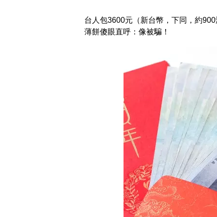
台人包3600元（新台幣，下同，約9
薄餅傻眼直呼：像被騙！