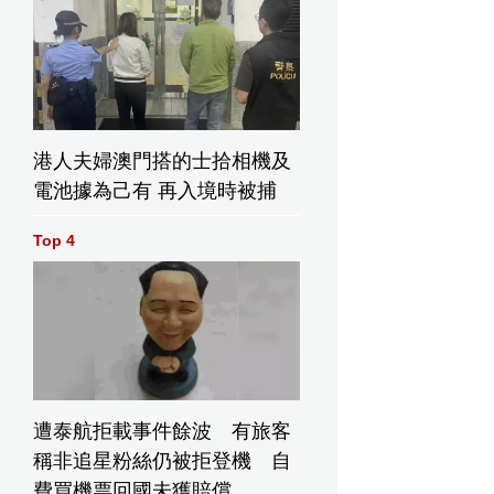
港人夫婦澳門搭的士拾相機及
電池據為己有 再入境時被捕
Top 4
遭泰航拒載事件餘波 有旅客
稱非追星粉絲仍被拒登機 自
費買機票回國未獲賠償