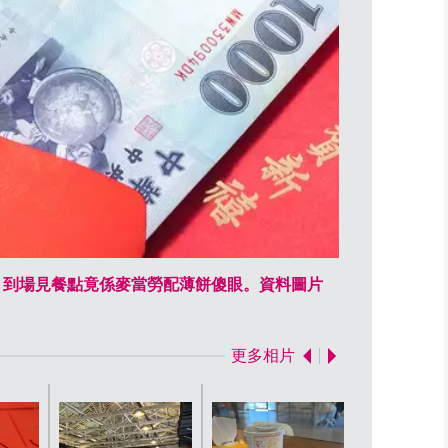
禮，到場見餐點竟係麥當勞配薄餅傻眼。資料圖片
台人包360
更多相片