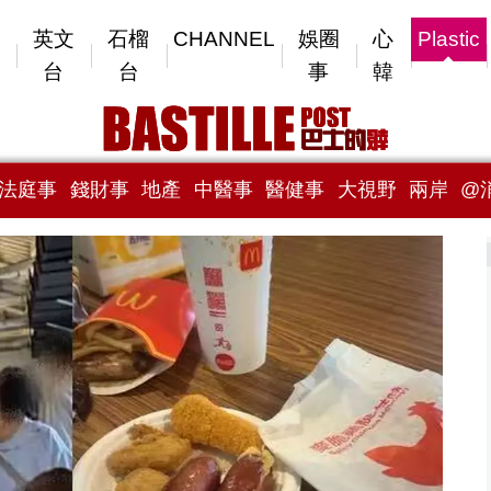
英文
石榴
CHANNEL
娛圈
心
Plastic
台
台
事
韓
法庭事
錢財事
地產
中醫事
醫健事
大視野
兩岸
@