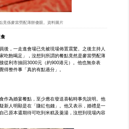
餐點竟係麥當勞配薄餅傻眼。資料圖片
速食
員後，一走進會場已先被現場佈置震驚。之後主持人
家吃飽喝足」，沒想到所謂的餐點竟然是麥當勞配薄
從利市抽回3000元（約900港元）。他也無奈表
覺得整件事「真的有點過分」。
食作為婚宴餐點，至少應在發送喜帖時事先說明。他
疑新人明顯是在「賺紅包錢」。他又表示，婚禮是一
自己原本還期待可吃到米糕及羹湯，沒想到現場內容