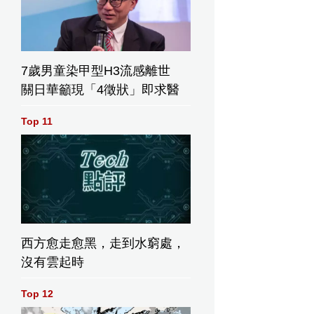
7歲男童染甲型H3流感離世
關日華籲現「4徵狀」即求醫
Top 11
西方愈走愈黑，走到水窮處，
沒有雲起時
Top 12