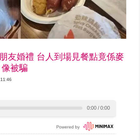
席朋友婚禮 台人到場見餐點竟係麥
：像被騙
11:46