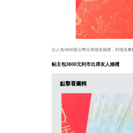
台人包3600新台幣出席朋友婚禮，到場見
帖主包3600元利市出席友人婚禮
點擊看圖輯