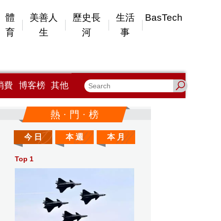
體
美善人
歷史長
生活
BasTech
育
生
河
事
消費
博客榜
其他
熱 · 門 · 榜
今 日
本 週
本 月
Top 1