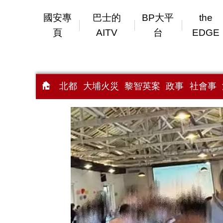
國安專
巴士的
BP大平
the
頁
AITV
台
EDGE
北都
大埔火災
黎智英案
政事
社會事