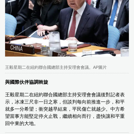
王毅星期二在紐約聯合國總部主持安理會會議。AP圖片
與國際伙伴協調斡旋
王毅星期二在紐約聯合國總部主持安理會會議後對記者表
示，冰凍三尺非一日之寒，但談判每向前推進一步，和平
就多一分希望；衝突越早結束，平民傷亡就越少。中方希
望當事方能堅定停火止戰，繼續相向而行，盡快讓和平重
回中東的大地。