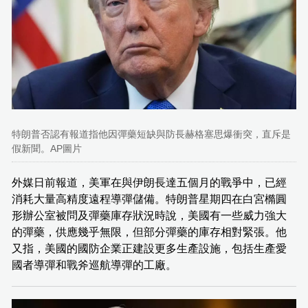
特朗普否認有報道指他因彈藥短缺與防長赫格塞思爆衝突，直斥是
假新聞。AP圖片
外媒日前報道，美軍在與伊朗長達五個月的戰爭中，已經
消耗大量高精度遠程導彈儲備。特朗普星期四在白宮橢圓
形辦公室被問及彈藥庫存狀況時說，美國有一些威力強大
的彈藥，供應幾乎無限，但部分彈藥的庫存相對緊張。他
又指，美國的國防企業正建設更多生產設施，包括生產愛
國者導彈和戰斧巡航導彈的工廠。