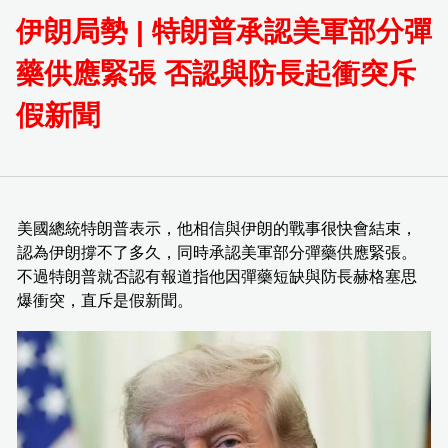
伊朗局勢 | 特朗普承認美軍部分彈
藥供應緊張 否認與防長起衝突斥
假新聞
美國總統特朗普表示，他相信與伊朗的戰事很快會結束，
認為伊朗撐不了多久，同時承認美軍部分彈藥供應緊張。
不過特朗普就否認有報道指他因彈藥短缺與防長赫格塞思
爆衝突，直斥是假新聞。