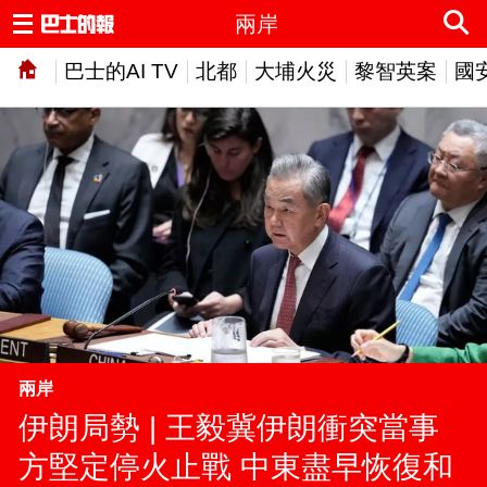
兩岸
巴士的AI TV
北都
大埔火災
黎智英案
國
兩岸
伊朗局勢 | 王毅冀伊朗衝突當事
方堅定停火止戰 中東盡早恢復和