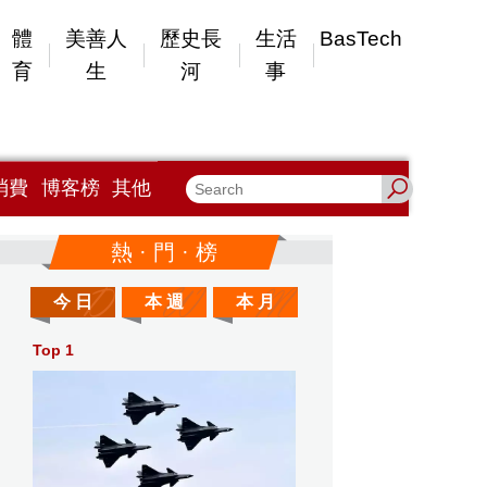
體
美善人
歷史長
生活
BasTech
育
生
河
事
消費
博客榜
其他
熱 · 門 · 榜
今 日
本 週
本 月
Top 1