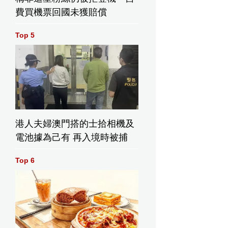
費買機票回國未獲賠償
Top 5
港人夫婦澳門搭的士拾相機及
電池據為己有 再入境時被捕
Top 6