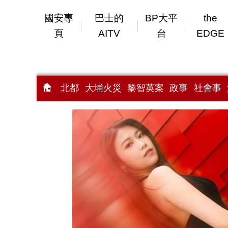
國安專
巴士的
BP大平
the
頁
AITV
台
EDGE
北都
大埔火災
黎智英案
政事
社會事