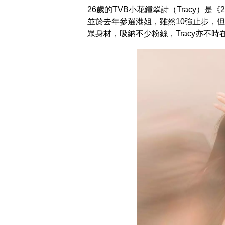
26歲的TVB小花鍾翠詩（Tracy）
並於去年參選港姐，雖然10強止步，
眾身材，吸納不少粉絲，Tracy亦不