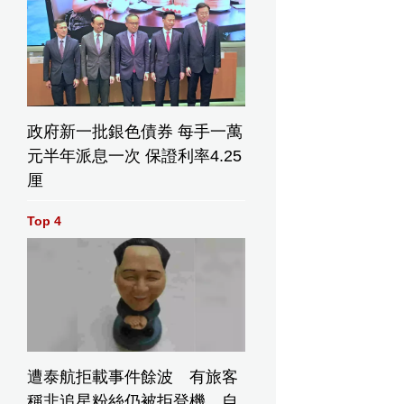
政府新一批銀色債券 每手一萬
元半年派息一次 保證利率4.25
厘
Top 4
遭泰航拒載事件餘波 有旅客
稱非追星粉絲仍被拒登機 自