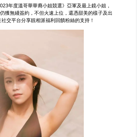
是《2023年度溫哥華華裔小姐競選》亞軍及最上鏡小姐，
但仍獲無綫簽約，不但火速上位，還憑甜美的樣子及出
時在社交平台分享靚相派福利回饋粉絲的支持！