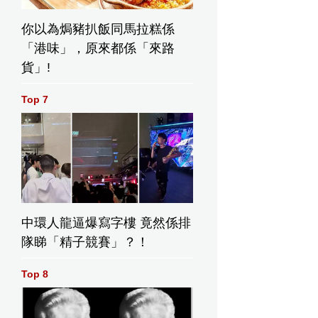
你以為焗豬扒飯同馬拉糕係
「港味」，原來都係「來路
貨」!
Top 7
中環人龍逼爆寫字樓 竟然係排
隊睇「精子競賽」？！
Top 8