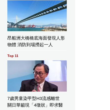
昂船洲大橋橋底海面發現人形
物體 消防到場撈起一人
Top 11
7歲男童染甲型H3流感離世
關日華籲現「4徵狀」即求醫