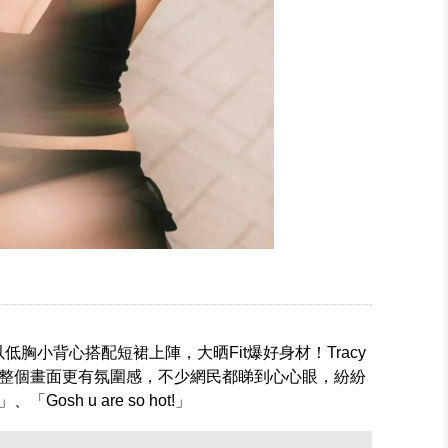
以低胸小背心搭配短裙上陣，大晒Fit爆好身材！Tracy
整個畫面更有氛圍感，不少網民都睇到心心眼，紛紛
sh u are so hot!」