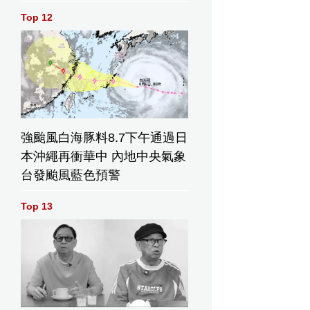
Top 12
強颱風白海豚料8.7下午通過日
本沖繩再衝華中 內地中央氣象
台發颱風藍色預警
Top 13