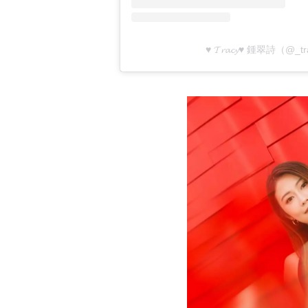
♥ 𝓣𝓻𝓪𝓬𝔂♥ 鍾翠詩（