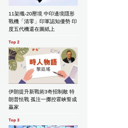
11架殲-20壓境 中印邊境隱形
戰機「清零」印軍認知優勢 印
度五代機還在圖紙上
Top 2
伊朗提升新戰術3奇招制敵 特
朗普怯戰 孤注一擲控霍峡誓成
贏家
Top 3