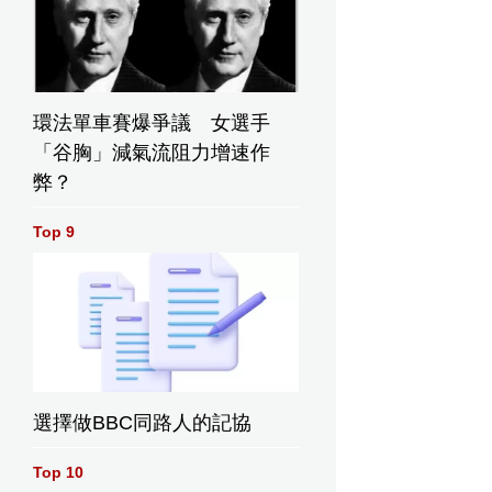
環法單車賽爆爭議 女選手
「谷胸」減氣流阻力增速作
弊？
Top 9
片
鍾翠詩IG圖片
鍾翠詩IG圖片
鍾翠詩IG
選擇做BBC同路人的記協
Top 10