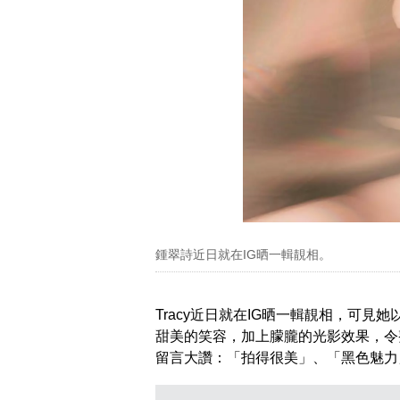
鍾翠詩近日就在IG晒一輯靚相。
Tracy近日就在IG晒一輯靚相，可見她
甜美的笑容，加上朦朧的光影效果，令
留言大讚：「拍得很美」、「黑色魅力」、「Go