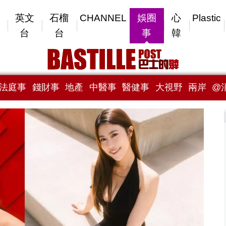
英文
石榴
CHANNEL
娛圈
心
Plastic
台
台
事
韓
法庭事
錢財事
地產
中醫事
醫健事
大視野
兩岸
@