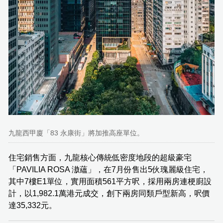
九龍西甲廈「83 永康街」將加推高座單位。
住宅銷售方面，九龍核心傳統低密度地段的超級豪宅
「PAVILIA ROSA 滶蘊」，在7月份售出5伙瑰麗級住宅，
其中7樓E1單位，實用面積561平方呎，採用兩房連梗廚設
計，以1,982.1萬港元成交，創下兩房同類戶型新高，呎價
達35,332元。