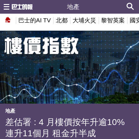
地產
巴士的AI TV
北都
大埔火災
黎智英案
國
地產
差估署 : 4 月樓價按年升逾10%
連升11個月 租金升半成