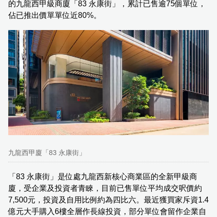
的九龍西甲級商廈「83 永康街」，累計已售逾75個單位，
佔已推出價單單位近80%。
九龍西甲廈「83 永康街」
「83 永康街」是位處九龍西新核心商業區的全新甲級商
廈，受企業及投資者青睞，目前已售單位平均成交呎價約
7,500元，投資及自用比例約為四比六。最近獲買家斥資1.4
億元大手購入6樓全層作長線投資，部分單位會留作企業自