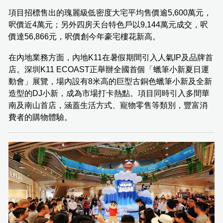
項目招標售出的瑰麗級低密度大宅平均售價逾5,600萬元，
呎價近4萬元；另外四房天台特色戶以9,144萬元成交，呎
價達56,866元，呎價創今年豪宅樓花新高。
在內地業務方面，內地K11在暑假期間引入人氣IP及品牌首
店。深圳K11 ECOAST正舉辦全國首個「蠟筆小新夏日運
動會」展覽，場內設有8米高的巨型古銅色蠟筆小新及全新
造型的DJ小新，成為市場打卡熱點。項目同時引入多間華
南及南山首店，涵蓋生活方式、寵物零售等類別，豐富消
費者的購物體驗。