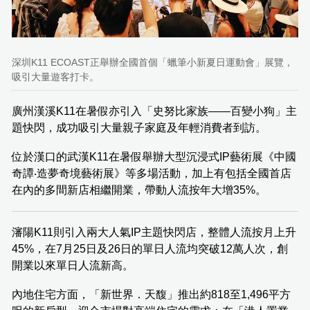
深圳K11 ECOAST正舉辦全國首個「蠟筆小新夏日運動會」展覽，
吸引大量遊客打卡。
廣州漢溪K11在暑假亦引入「史努比家族——百變小狗」主
題快閃，成功吸引大量親子家庭及年輕消費者到訪。
位於漢口的武漢K11在暑假舉辦大型沉浸式IP藝術展《中國
奇譚‧造夢奇境藝術展》等多場活動，加上有包括全國首店
在內的多間新店相繼開業，帶動人流按年大增35%。
瀋陽K11則引入兩大人氣IP主題快閃店，整體人流按月上升
45%，在7月25日及26日的單日人流均突破12萬人次，創
開業以來單日人流新高。
內地住宅方面，「新世界．天馥」推出約818至1,496平方