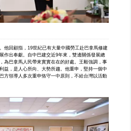
。他回顧指，19世紀已有大量中國勞工赴巴拿馬修建
展作出奉獻。自中巴建交近9年來，雙邊關係發展總
，為巴拿馬人民帶來實實在在的好處。王毅強調，事
利益，是人心所向、大勢所趨。他重申，堅持一個中
巴方領導人多次重申恪守一中原則，不給台灣以活動