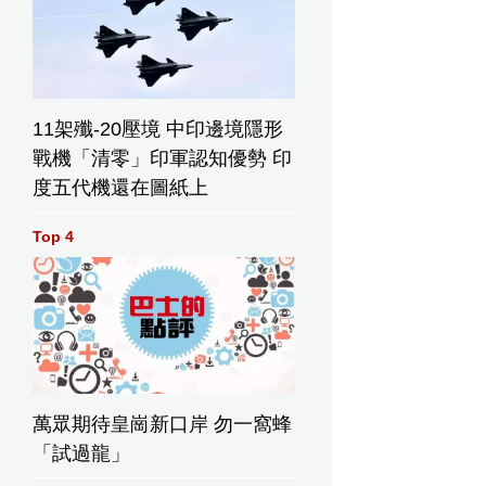
11架殲-20壓境 中印邊境隱形
戰機「清零」印軍認知優勢 印
度五代機還在圖紙上
Top 4
萬眾期待皇崗新口岸 勿一窩蜂
「試過龍」