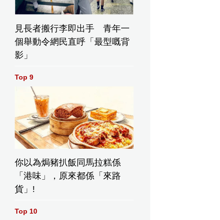
見長者搬行李即出手 青年一
個舉動令網民直呼「最型嘅背
影」
Top 9
你以為焗豬扒飯同馬拉糕係
「港味」，原來都係「來路
貨」!
Top 10