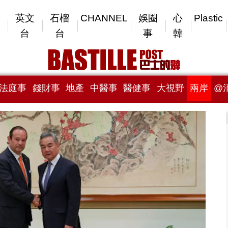
英文
石榴
CHANNEL
娛圈
心
Plastic
台
台
事
韓
法庭事
錢財事
地產
中醫事
醫健事
大視野
兩岸
@