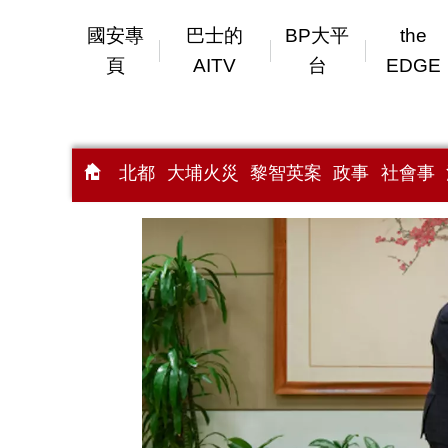
國安專
巴士的
BP大平
the
頁
AITV
台
EDGE
北都
大埔火災
黎智英案
政事
社會事