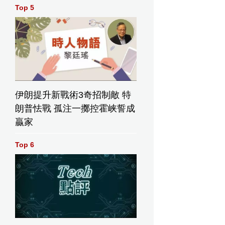
Top 5
伊朗提升新戰術3奇招制敵 特
朗普怯戰 孤注一擲控霍峡誓成
贏家
Top 6