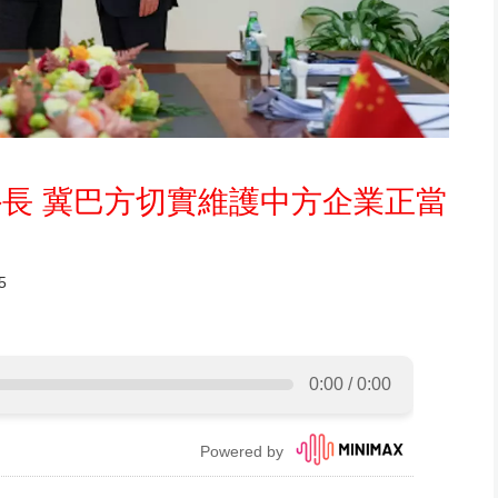
長 冀巴方切實維護中方企業正當
5