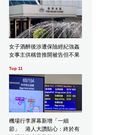
女子酒醉後涉遭保險經紀強姦
女事主供稱曾推開被告但不果
Top 11
機場行李屏幕新增「一細
節」 港人大讚貼心：終於有