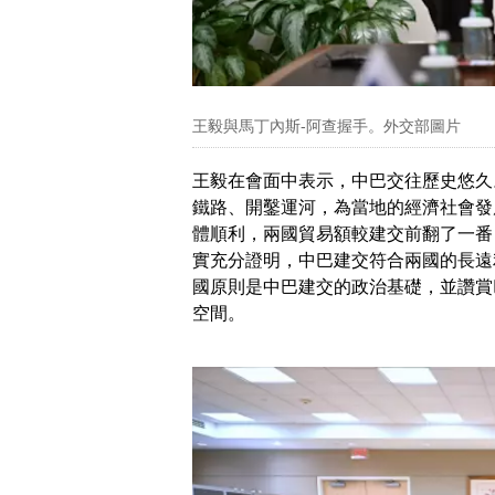
王毅與馬丁內斯-阿查握手。外交部圖片
王毅在會面中表示，中巴交往歷史悠久
鐵路、開鑿運河，為當地的經濟社會發
體順利，兩國貿易額較建交前翻了一番
實充分證明，中巴建交符合兩國的長遠
國原則是中巴建交的政治基礎，並讚賞
空間。