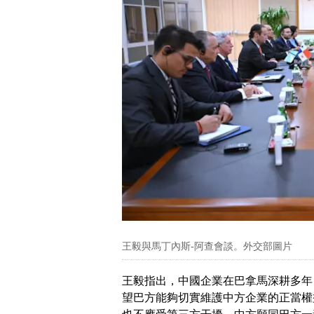
王毅與馬丁內斯-阿查會談。外交部圖片
王毅指出，中國企業在巴拿馬深耕多年
望巴方能夠切實維護中方企業的正當權