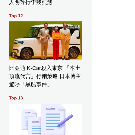
人明等行李幾煎熬
Top 12
比亞迪 K-Car殺入東京 「本土
頂流代言」行銷策略 日本博主
驚呼「黑船事件」
Top 13