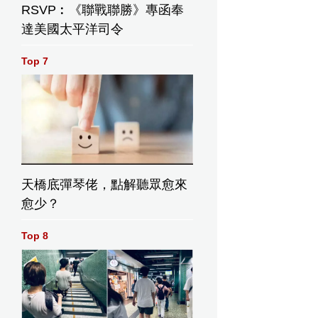
RSVP︰《聯戰聯勝》專函奉
達美國太平洋司令
Top 7
天橋底彈琴佬，點解聽眾愈來
愈少？
Top 8