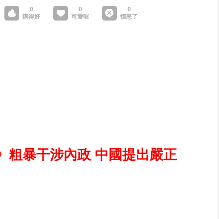
》粗暴干涉內政 中國提出嚴正