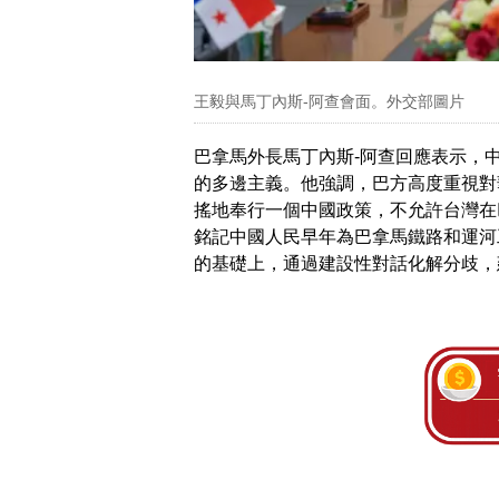
王毅與馬丁內斯-阿查會面。外交部圖片
巴拿馬外長馬丁內斯-阿查回應表示，
的多邊主義。他強調，巴方高度重視對
搖地奉行一個中國政策，不允許台灣在
銘記中國人民早年為巴拿馬鐵路和運河
的基礎上，通過建設性對話化解分歧，