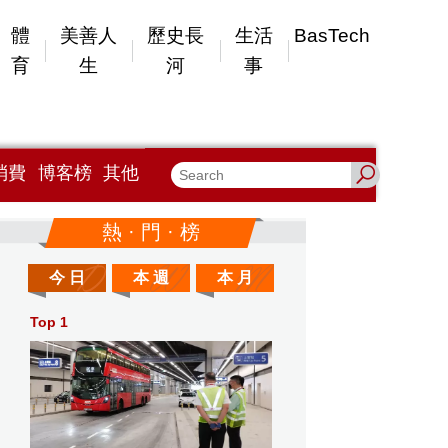
體
美善人
歷史長
生活
BasTech
育
生
河
事
消費
博客榜
其他
熱 · 門 · 榜
今 日
本 週
本 月
Top 1