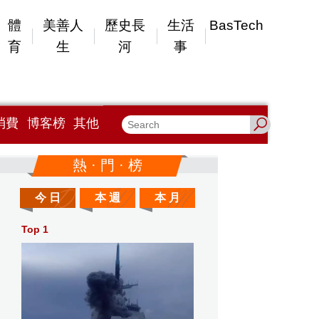
體
美善人
歷史長
生活
BasTech
育
生
河
事
消費
博客榜
其他
熱 · 門 · 榜
今 日
本 週
本 月
Top 1