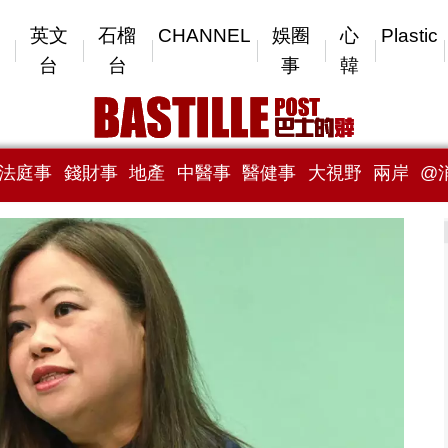
英文
石榴
CHANNEL
娛圈
心
Plastic
台
台
事
韓
法庭事
錢財事
地產
中醫事
醫健事
大視野
兩岸
@