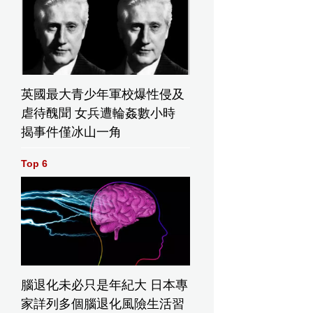
英國最大青少年軍校爆性侵及
虐待醜聞 女兵遭輪姦數小時
揭事件僅冰山一角
Top 6
腦退化未必只是年紀大 日本專
家詳列多個腦退化風險生活習