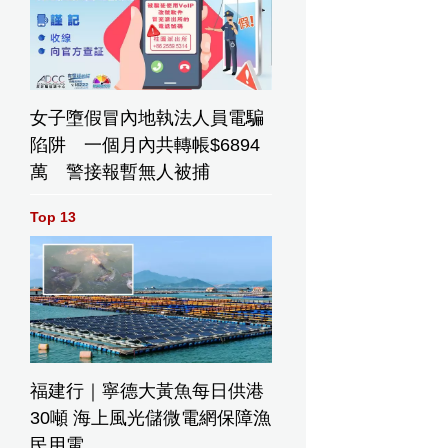
女子墮假冒內地執法人員電騙
陷阱 一個月內共轉帳$6894
萬 警接報暫無人被捕
Top 13
福建行｜寧德大黃魚每日供港
30噸 海上風光儲微電網保障漁
民用電