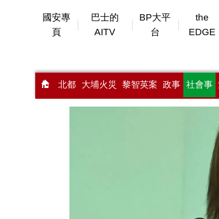
國安專
巴士的
BP大平
the
頁
AITV
台
EDGE
北都
大埔火災
黎智英案
政事
社會事