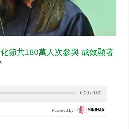
化節共180萬人次參與 成效顯著
3