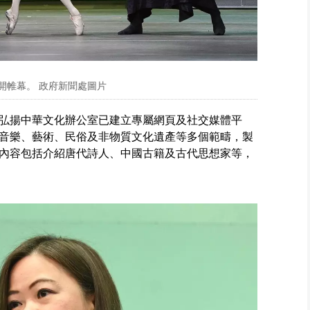
開帷幕。 政府新聞處圖片
弘揚中華文化辦公室已建立專屬網頁及社交媒體平
音樂、藝術、民俗及非物質文化遺產等多個範疇，製
內容包括介紹唐代詩人、中國古籍及古代思想家等，