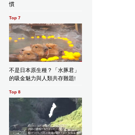
慣
Top 7
不是日本原生種？「水豚君」
的吸金魅力與人類共存難題!
Top 8