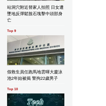
站洞穴附近替家人拍照 日女遭
墜地反彈鬆脫石塊擊中頭部身
亡
Top 9
假救生員任跑馬地雲暉大廈泳
池2年始被揭 警拘22歲男子
Top 10