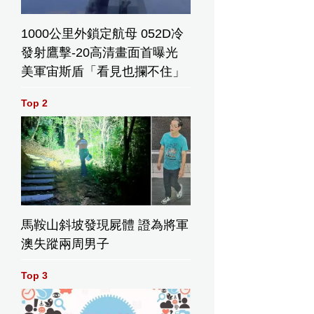
1000公里外鎖定航母 052D冷
發射鷹擊-20高清畫面首曝光
美軍宙斯盾「看見也攔不住」
Top 2
馬鞍山斜坡發現屍體 證為將軍
澳失蹤兩周男子
Top 3