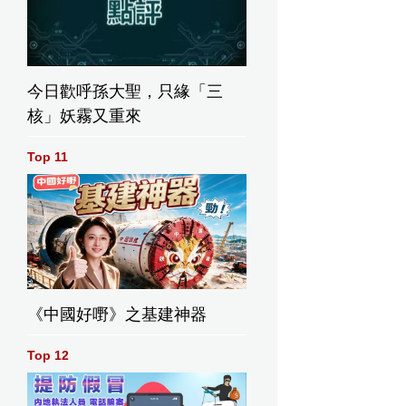
今日歡呼孫大聖，只緣「三
核」妖霧又重來
Top 11
《中國好嘢》之基建神器
Top 12