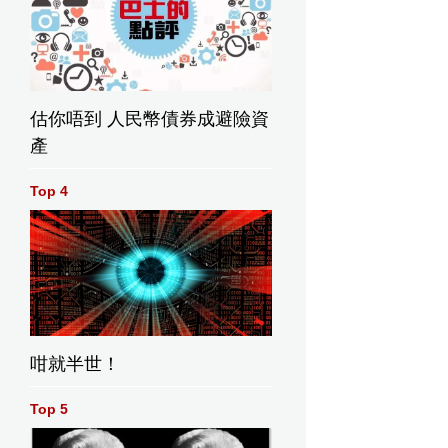
估你唔到 人民幣債券成避險資
產
Top 4
咁就半世！
Top 5