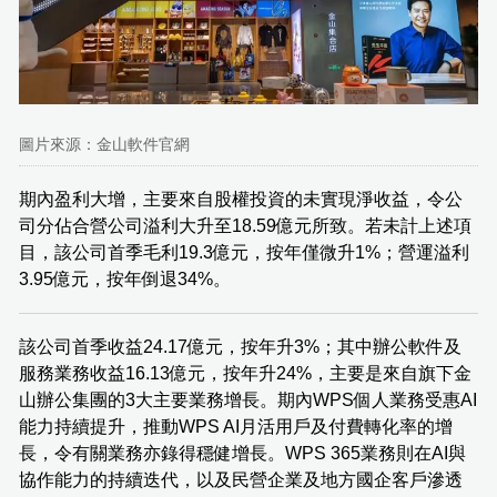
圖片來源：金山軟件官網
期內盈利大增，主要來自股權投資的未實現淨收益，令公
司分佔合營公司溢利大升至18.59億元所致。若未計上述項
目，該公司首季毛利19.3億元，按年僅微升1%；營運溢利
3.95億元，按年倒退34%。
該公司首季收益24.17億元，按年升3%；其中辦公軟件及
服務業務收益16.13億元，按年升24%，主要是來自旗下金
山辦公集團的3大主要業務增長。期內WPS個人業務受惠AI
能力持續提升，推動WPS AI月活用戶及付費轉化率的增
長，令有關業務亦錄得穩健增長。WPS 365業務則在AI與
協作能力的持續迭代，以及民營企業及地方國企客戶滲透