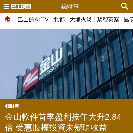
錢財事
巴士的AI TV
北都
大埔火災
黎智英案
國
錢財事
金山軟件首季盈利按年大升2.84
倍 受惠股權投資未變現收益