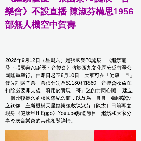
樂會》不設直播 陳淑芬構思1956
部無人機空中賀壽
2026年9月12日（星期六）是張國榮70誕辰，《繼續寵
愛・張國榮70誕辰・音樂會》將於西九文化區安盛竹翠公
園隆重舉行。由即日起至8月10日，大家可在「健康．旦」
優先訂購門票，票價分別為$1180和$580。音樂會收益在
扣除必要開支後，將用於實現「哥」迷的共同心願 ：建立
一個比較長久的張國榮紀念館，以及為「哥哥」張國榮設
立銅像。主辦機構天星娛樂總裁陳淑芬（陳太）日前再度
現身《健康旦HiEggo》Youtube頻道節目，繼續和大家分
享今次音樂會的其他相關詳情。