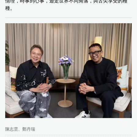
情理，時事到心事，遊走世界不同角落，與舌尖享受的種
種。
陳志雲、鄭丹瑞