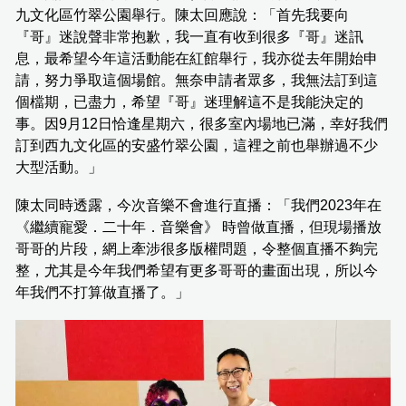
九文化區竹翠公園舉行。陳太回應說：「首先我要向
『哥』迷說聲非常抱歉，我一直有收到很多『哥』迷訊
息，最希望今年這活動能在紅館舉行，我亦從去年開始申
請，努力爭取這個場館。無奈申請者眾多，我無法訂到這
個檔期，已盡力，希望『哥』迷理解這不是我能決定的
事。因9月12日恰逢星期六，很多室內場地已滿，幸好我們
訂到西九文化區的安盛竹翠公園，這裡之前也舉辦過不少
大型活動。」
陳太同時透露，今次音樂不會進行直播：「我們2023年在
《繼續寵愛．二十年．音樂會》 時曾做直播，但現場播放
哥哥的片段，網上牽涉很多版權問題，令整個直播不夠完
整，尤其是今年我們希望有更多哥哥的畫面出現，所以今
年我們不打算做直播了。」