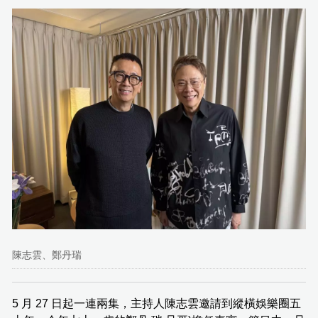
陳志雲、鄭丹瑞
5 月 27 日起一連兩集，主持人陳志雲邀請到縱橫娛樂圈五