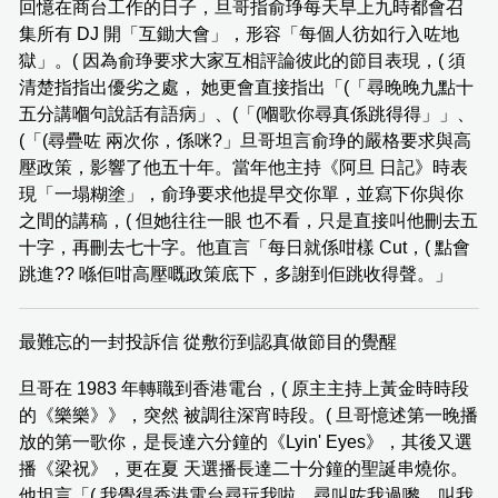
回憶在商台工作的日子，旦哥指俞琤每天早上九時都會召
集所有 DJ 開「互鋤大會」，形容「每個人彷如行入咗地
獄」。( 因為俞琤要求大家互相評論彼此的節目表現，( 須
清楚指指出優劣之處， 她更會直接指出「(「尋晚晚九點十
五分講嗰句說話有語病」、(「(嗰歌你尋真係跳得得」」、
(「(尋疊咗 兩次你，係咪?」旦哥坦言俞琤的嚴格要求與高
壓政策，影響了他五十年。當年他主持《阿旦 日記》時表
現「一塌糊塗」，俞琤要求他提早交你單，並寫下你與你
之間的講稿，( 但她往往一眼 也不看，只是直接叫他刪去五
十字，再刪去七十字。他直言「每日就係咁樣 Cut，( 點會
跳進?? 喺佢咁高壓嘅政策底下，多謝到佢跳收得聲。」
最難忘的一封投訴信 從敷衍到認真做節目的覺醒
旦哥在 1983 年轉職到香港電台，( 原主主持上黃金時時段
的《樂樂》》，突然 被調往深宵時段。( 旦哥憶述第一晚播
放的第一歌你，是長達六分鐘的《Lyin' Eyes》，其後又選
播《梁祝》，更在夏 天選播長達二十分鐘的聖誕串燒你。
他坦言「( 我覺得香港電台尋玩我啦，尋叫咗我過嚟，叫我