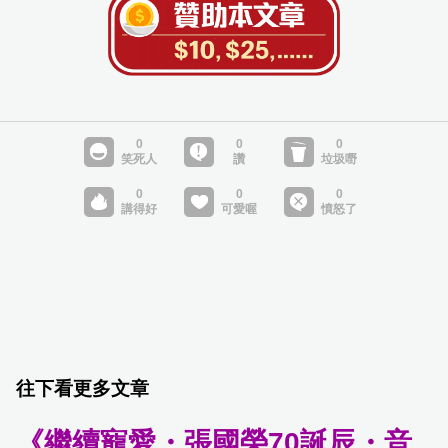
往下看更多文章
《繼續寵愛・張國榮70誕辰・音