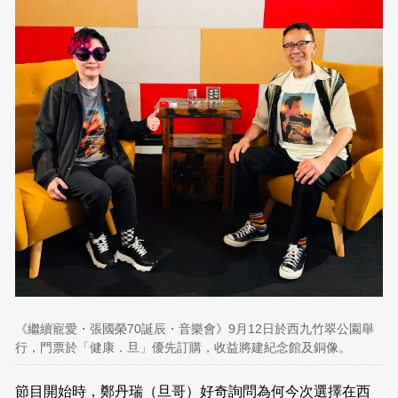
《繼續寵愛・張國榮70誕辰・音樂會》9月12日於西九竹翠公園舉
行，門票於「健康．旦」優先訂購，收益將建紀念館及銅像。
節目開始時，鄭丹瑞（旦哥）好奇詢問為何今次選擇在西