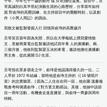
十年、今年七十一歲的鄭丹 瑞 旦哥)擔任嘉賓。節目中，旦
哥真誠剖白其半世紀演藝生涯的心路歷程，分享當年如何
面 對俞琤的高壓訓練、在主持節目中的覺醒時刻，以及創
作《小男人周記》的因由。
寫散文被監製發掘入行 回憶與俞琤的高壓歲月
旦哥笑言當年因為失戀，所以在大學報紙上撰寫愛情散
文，竟被商業電台監製邀請他試寫年青 人的廣播劇。兩、
三個月後，他收到監製梁玉冰的來電，邀請他擔任廣播劇
男主角，從此展開 DJ 生涯。
旦哥指在眾多朋友之中，俞琤是他認識得最久的一位。二
人早於 1972 年結緣，當時他是俞琤主持的《( 16 號唱片
室》的忠實聽眾。( 因為二人住在在同一區，他在園 溫書備
戰會考時偶遇俞琤，( 對方更主動搭訕。其後，他抽中該節
目一周年活動，有機會走進直播室，與俞琤一齊參與周年
特輯。