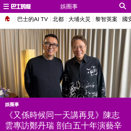
娛圈事
巴士的AI TV
北都
大埔火災
黎智英案
國
娛圈事
《又係時候同一天講再見》陳志
雲專訪鄭丹瑞 剖白五十年演藝辛