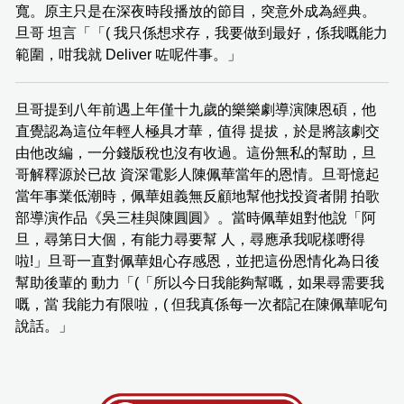
寬。原主只是在深夜時段播放的節目，突意外成為經典。
旦哥 坦言「「( 我只係想求存，我要做到最好，係我嘅能力
範圍，咁我就 Deliver 咗呢件事。」
旦哥提到八年前遇上年僅十九歲的樂樂劇導演陳恩碩，他
直覺認為這位年輕人極具才華，值得 提拔，於是將該劇交
由他改編，一分錢版稅也沒有收過。這份無私的幫助，旦
哥解釋源於已故 資深電影人陳佩華當年的恩情。旦哥憶起
當年事業低潮時，佩華姐義無反顧地幫他找投資者開 拍歌
部導演作品《吳三桂與陳圓圓》。當時佩華姐對他說「阿
旦，尋第日大個，有能力尋要幫 人，尋應承我呢樣嘢得
啦!」旦哥一直對佩華姐心存感恩，並把這份恩情化為日後
幫助後輩的 動力「(「所以今日我能夠幫嘅，如果尋需要我
嘅，當 我能力有限啦，( 但我真係每一次都記在陳佩華呢句
說話。」