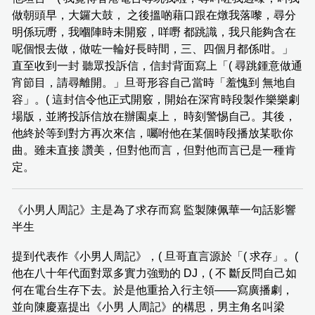
做朝頭早，大鑼大鼓， 之後搵啲藉口跟在燉我落嚟，尋分
明係玩嘢，我嗰陣時未開竅，咩嘢 都跳識，我只能夠含在
呢個恨去做，做咗一輪好長時間，三、四個月都係咁。」
直至收到一封 聽眾投訴信，信封背面寫上「( 尋跳鍾意做通
宵節目，請尋離開。」旦哥形容自己當時「羞愧到 無地自
容」。( 這封信令他正式開竅，開始在深宵時段製作樂樂劇
場版，並將投訴信放在辦園桌上， 時刻警惕自己。其後，
他終於等到對方再次來信，囑咐他在某個時段播放某歌你
曲。雖未直接 讚美，但對他而言，但對他而言已是一種肯
定。
《小男人周記》主是為了求存而寫 監製陳佩華一句話影響
半生
提到代表作《小男人周記》，( 旦哥直言源於「( 求存」。(
他在八十年代面對眾多實力強勁的 DJ，( 不 斷反問自己如
何在電台生存下去。於是他重拾入行主領——寫廣播劇，
並向陳慶嘉提出《小男 人周記》的構思，男主角名叫梁