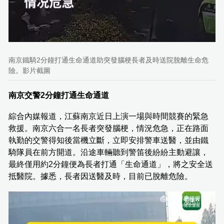
南京鐵騎2分鐘打通生命通道助突發腦梗長者及時送院脫離生命危
險。影片截圖
南京交警2分鐘打通生命通道
綜合內媒報道，江蘇南京近日上演一場與時間競賽的緊急
救援。南京六合一名長者突發腦梗，情況危急，正在路面
執勤的交警得知後當機立斷，立即安排警車送醫，並由鐵
騎隊員在前方開道。沿途車輛聽到警笛後紛紛主動避讓，
最終僅用約2分鐘便為長者打通「生命通道」，將之安全送
抵醫院。據悉，長者因送醫及時，目前已脫離危險。