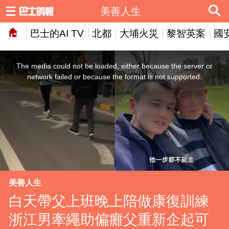
美善人生
巴士的AI TV
北都
大埔火災
黎智英案
國
This
is
a
The media could not be loaded, either because the server or
modal
window.
network failed or because the format is not supported.
美善人生
白天帶父上班晚上陪做康復訓練
浙江男牽繩助偏癱父重新企起可