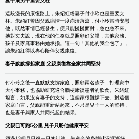
妻子成男子重要支柱
這段漫長的康復路上，朱紹紅粉妻子付小玲也是重要支
柱。朱紹紅曾因父親病情一度崩潰落淚，付小玲當時安慰
他，既然事情已經發生，便只能慢慢面對，急也急不來。
她對丈夫說，現在他的任務就是照顧好父親，其他家務、
孩子及家庭事務由她承擔。這一句「其他的我全包了」，
讓朱紹紅得以專心陪伴父親康復。
妻子默默撐起家庭 父親康復靠全家共同堅持
付小玲之後一直默默支撐家庭，照顧兩名孩子，打理家中
大小事務，也協助研究適合腦梗康復患者的飲食。朱紹紅
坦言，如果沒有妻子的支持，這個家很難撐下去。對這個
家庭而言，父親能重新站起來，不只是兒子一人的堅持，
也是妻子與家人共同托起的結果。
父親已可跑5公里 兒子只盼他健康平安
經過13個月日復一日的訓練，朱道全的身體狀況逐漸好