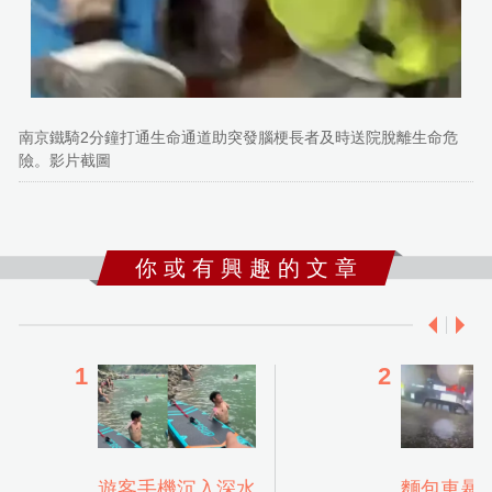
南京鐵騎2分鐘打通生命通道助突發腦梗長者及時送院脫離生命危
險。影片截圖
你 或 有 興 趣 的 文 章
遊客手機沉入深水
麵包車暴