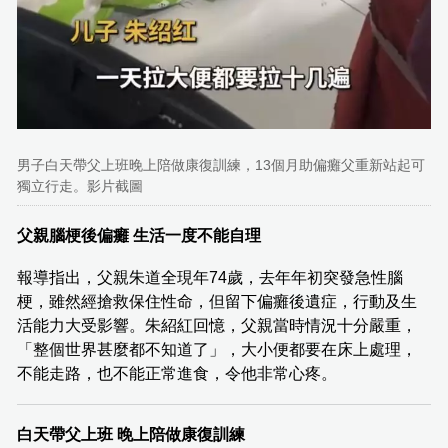
男子白天帶父上班晚上陪做康復訓練，13個月助偏癱父重新站起可
獨立行走。影片截圖
父親腦梗後偏癱 生活一度不能自理
報導指出，父親朱道全現年74歲，去年年初突發急性腦
梗，雖然經搶救保住性命，但留下偏癱後遺症，行動及生
活能力大受影響。朱紹紅回憶，父親當時情況十分嚴重，
「整個世界甚麼都不知道了」，大小便都要在床上處理，
不能走路，也不能正常進食，令他非常心疼。
白天帶父上班 晚上陪做康復訓練