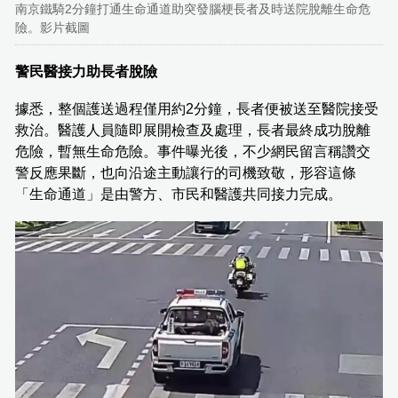
南京鐵騎2分鐘打通生命通道助突發腦梗長者及時送院脫離生命危
險。影片截圖
警民醫接力助長者脫險
據悉，整個護送過程僅用約2分鐘，長者便被送至醫院接受
救治。醫護人員隨即展開檢查及處理，長者最終成功脫離
危險，暫無生命危險。事件曝光後，不少網民留言稱讚交
警反應果斷，也向沿途主動讓行的司機致敬，形容這條
「生命通道」是由警方、市民和醫護共同接力完成。