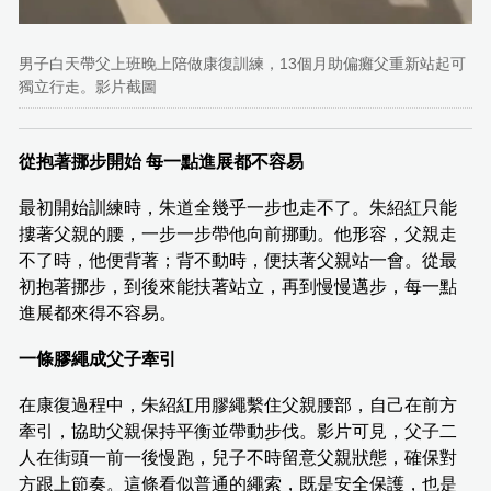
男子白天帶父上班晚上陪做康復訓練，13個月助偏癱父重新站起可
獨立行走。影片截圖
從抱著挪步開始 每一點進展都不容易
最初開始訓練時，朱道全幾乎一步也走不了。朱紹紅只能
摟著父親的腰，一步一步帶他向前挪動。他形容，父親走
不了時，他便背著；背不動時，便扶著父親站一會。從最
初抱著挪步，到後來能扶著站立，再到慢慢邁步，每一點
進展都來得不容易。
一條膠繩成父子牽引
在康復過程中，朱紹紅用膠繩繫住父親腰部，自己在前方
牽引，協助父親保持平衡並帶動步伐。影片可見，父子二
人在街頭一前一後慢跑，兒子不時留意父親狀態，確保對
方跟上節奏。這條看似普通的繩索，既是安全保護，也是