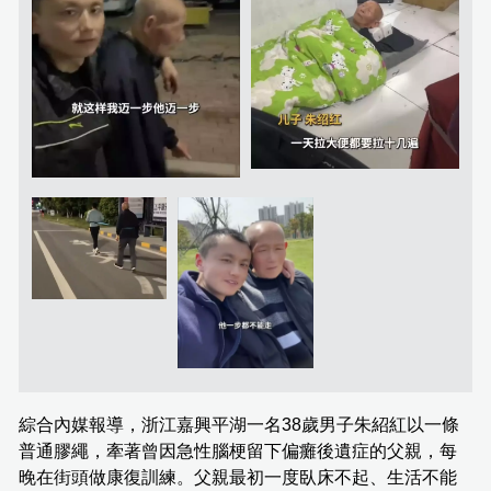
綜合內媒報導，浙江嘉興平湖一名38歲男子朱紹紅以一條
普通膠繩，牽著曾因急性腦梗留下偏癱後遺症的父親，每
晚在街頭做康復訓練。父親最初一度臥床不起、生活不能