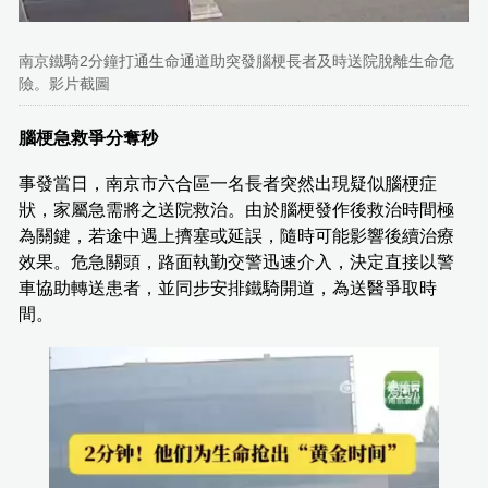
南京鐵騎2分鐘打通生命通道助突發腦梗長者及時送院脫離生命危
險。影片截圖
腦梗急救爭分奪秒
事發當日，南京市六合區一名長者突然出現疑似腦梗症
狀，家屬急需將之送院救治。由於腦梗發作後救治時間極
為關鍵，若途中遇上擠塞或延誤，隨時可能影響後續治療
效果。危急關頭，路面執勤交警迅速介入，決定直接以警
車協助轉送患者，並同步安排鐵騎開道，為送醫爭取時
間。