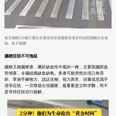
南京鐵騎2分鐘打通生命通道助突發腦梗長者及時送院脫離生命危
險。影片截圖
腦梗症狀不可拖延
腦梗又稱腦梗塞，屬於缺血性中風的一種，主要因腦部血
管堵塞，令腦組織缺血缺氧。患者可能突然出現口角歪
斜、單側手腳無力、說話含糊、視力異常、頭暈或意識不
清等症狀。一旦懷疑出現腦梗，最重要是立即求醫，而不
是等待症狀自行緩解。