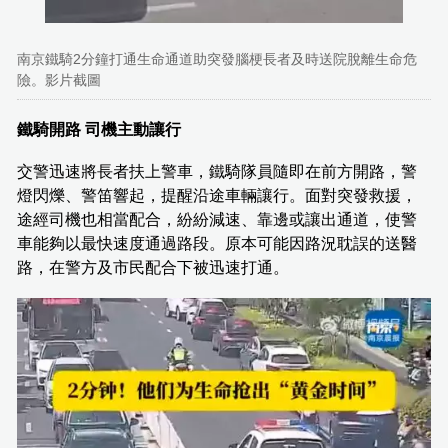
南京鐵騎2分鐘打通生命通道助突發腦梗長者及時送院脫離生命危
險。影片截圖
鐵騎開路 司機主動讓行
交警迅速將長者扶上警車，鐵騎隊員隨即在前方開路，警
燈閃爍、警笛響起，提醒沿途車輛讓行。面對突發救援，
途經司機也相當配合，紛紛減速、靠邊或讓出通道，使警
車能夠以最快速度通過路段。原本可能因路況耽誤的送醫
路，在警方及市民配合下被迅速打通。