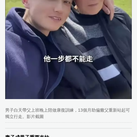
男子白天帶父上班晚上陪做康復訓練，13個月助偏癱父重新站起可
獨立行走。影片截圖