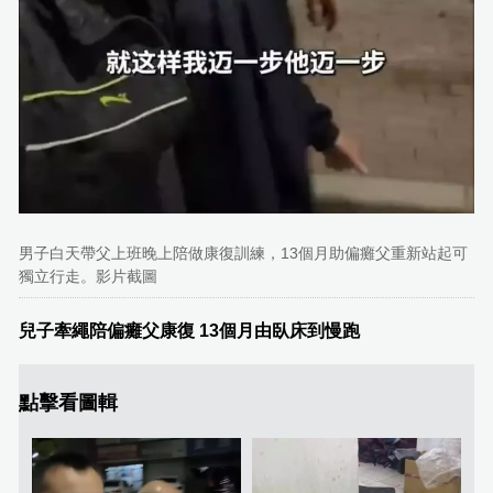
男子白天帶父上班晚上陪做康復訓練，13個月助偏癱父重新站起可
獨立行走。影片截圖
兒子牽繩陪偏癱父康復 13個月由臥床到慢跑
點擊看圖輯