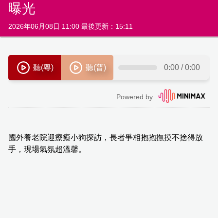
曝光
2026年06月08日 11:00 最後更新：15:11
國外養老院迎療癒小狗探訪，長者爭相抱抱撫摸不捨得放
手，現場氣氛超溫馨。