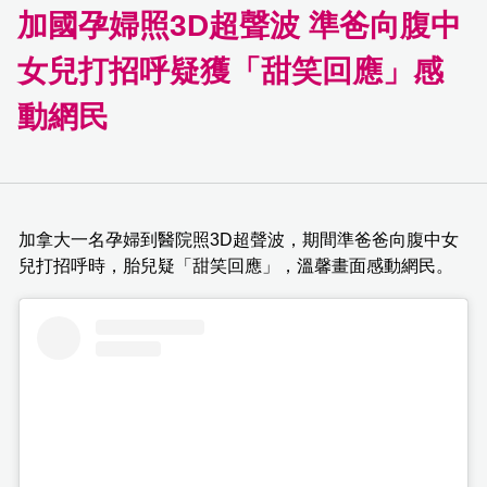
加國孕婦照3D超聲波 準爸向腹中
女兒打招呼疑獲「甜笑回應」感
動網民
加拿大一名孕婦到醫院照3D超聲波，期間準爸爸向腹中女
兒打招呼時，胎兒疑「甜笑回應」，溫馨畫面感動網民。