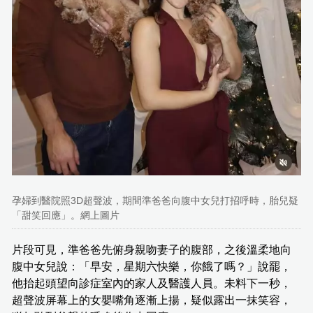
孕婦到醫院照3D超聲波，期間準爸爸向腹中女兒打招呼時，胎兒疑
「甜笑回應」。網上圖片
片段可見，準爸爸先俯身親吻妻子的腹部，之後溫柔地向
腹中女兒說：「早安，星期六快樂，你餓了嗎？」說罷，
他抬起頭望向診症室內的家人及醫護人員。未料下一秒，
超聲波屏幕上的女嬰嘴角逐漸上揚，疑似露出一抹笑容，