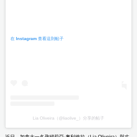
在 Instagram 查看這則帖子
Lia Oliveira（@liaolive_）分享的帖子
近日，加拿大一名孕婦莉亞·奧利維拉（Lia Oliveira）與丈