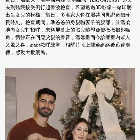
夫到醫院接受例行超聲波檢查，希望透過3D影像一睹即將
出生女兒的模樣。當日，多名家人也在場共同見證這個珍
貴時刻。檢查期間，準爸爸俯身親吻妻子的腹部，並溫柔
地向女兒打招呼，未料屏幕上的胎兒隨即疑似微微揚起嘴
角，徬彿正在回應父親的聲音，溫馨畫面令診症室內眾人
又驚又喜，紛紛歡呼鼓掌。相關片段上載至網絡後迅速廣
傳，感動大批網民。