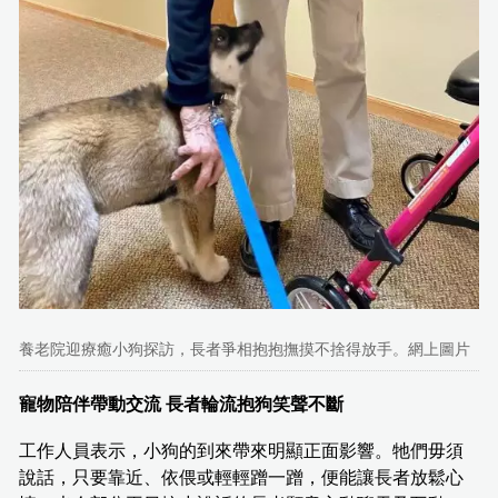
養老院迎療癒小狗探訪，長者爭相抱抱撫摸不捨得放手。網上圖片
寵物陪伴帶動交流 長者輪流抱狗笑聲不斷
工作人員表示，小狗的到來帶來明顯正面影響。牠們毋須
說話，只要靠近、依偎或輕輕蹭一蹭，便能讓長者放鬆心