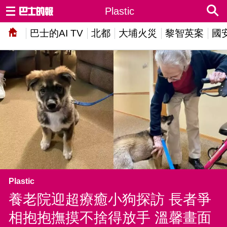
Plastic
巴士的AI TV
北都
大埔火災
黎智英案
國
Plastic
養老院迎超療癒小狗探訪 長者爭
相抱抱撫摸不捨得放手 溫馨畫面