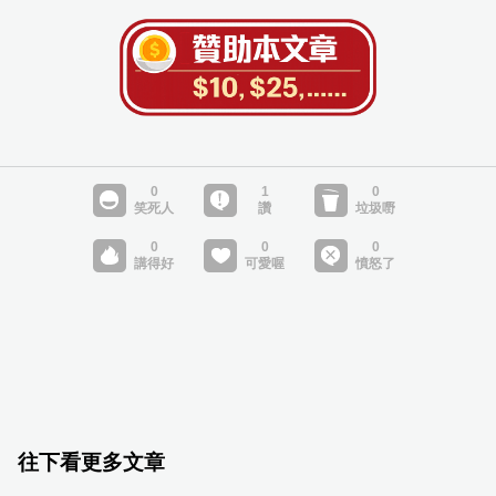
往下看更多文章