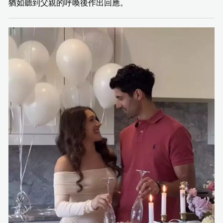
猶如聽到父親的呼喚後作出回應。