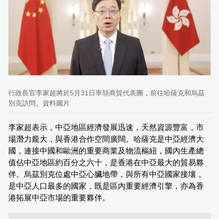
行政長官李家超將於5月31日率領商貿代表團，前往哈薩克和烏茲
別克訪問。資料圖片
李家超表示，中亞地區經濟發展迅速，天然資源豐富，市
場潛力龐大，與香港合作空間廣闊。哈薩克是中亞經濟大
國，連接中國和歐洲的重要商業及物流樞紐，國內生產總
值佔中亞地區約百分之六十，是香港在中亞最大的貿易夥
伴。烏茲別克位處中亞心臟地帶，與所有中亞國家接壤，
是中亞人口最多的國家，既是區內重要經濟引擎，亦為香
港拓展中亞市場的重要夥伴。