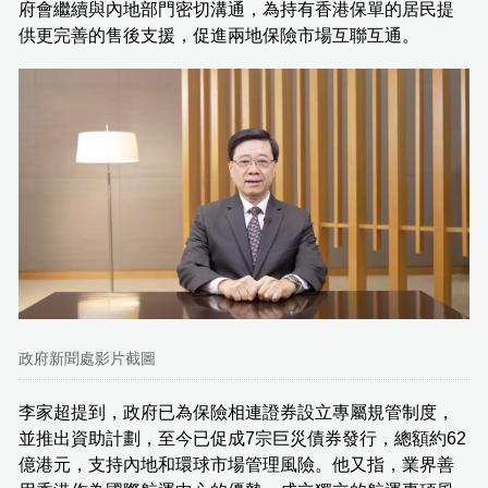
府會繼續與內地部門密切溝通，為持有香港保單的居民提
供更完善的售後支援，促進兩地保險市場互聯互通。
政府新聞處影片截圖
李家超提到，政府已為保險相連證券設立專屬規管制度，
並推出資助計劃，至今已促成7宗巨災債券發行，總額約62
億港元，支持內地和環球市場管理風險。他又指，業界善