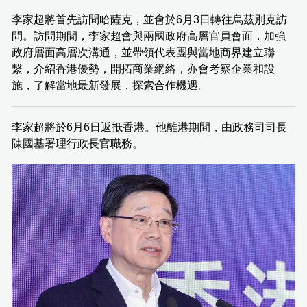
李家超將首先訪問哈薩克，並會於6月3日轉往烏茲別克訪
問。訪問期間，李家超會與兩國政府高層官員會面，加強
政府層面高層次溝通，並帶領代表團與當地商界建立聯
繫，介紹香港優勢，開拓商業網絡，亦會考察企業和設
施，了解當地最新發展，探索合作機遇。
李家超將於6月6日返抵香港。他離港期間，由政務司司長
陳國基署理行政長官職務。