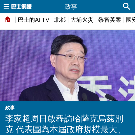
政事
巴士的AI TV
北都
大埔火災
黎智英案
國
政事
李家超周日啟程訪哈薩克烏茲別
克 代表團為本屆政府規模最大、