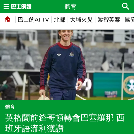
體育
巴士的AI TV
北都
大埔火災
黎智英案
國
體育
英格蘭前鋒哥頓轉會巴塞羅那 西
班牙語流利獲讚