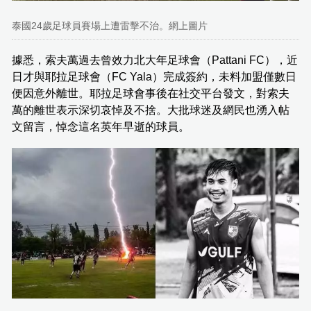
泰國24歲足球員賽場上遭雷擊不治。網上圖片
據悉，索夫萬過去曾效力北大年足球會（Pattani FC），近
日才與耶拉足球會（FC Yala）完成簽約，未料加盟僅數日
便因意外離世。耶拉足球會事後在社交平台發文，對索夫
萬的離世表示深切哀悼及不捨。大批球迷及網民也湧入帖
文留言，悼念這名英年早逝的球員。