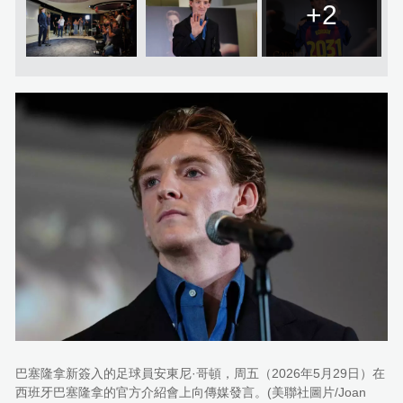
+2
巴塞隆拿新簽入的足球員安東尼·哥頓，周五（2026年5月29日）在
西班牙巴塞隆拿的官方介紹會上向傳媒發言。(美聯社圖片/Joan