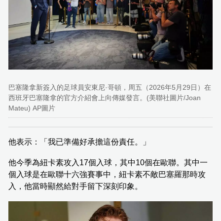
巴塞隆拿新簽入的足球員安東尼·哥頓，周五（2026年5月29日）在
西班牙巴塞隆拿的官方介紹會上向傳媒發言。(美聯社圖片/Joan
Mateu) AP圖片
他表示：「我已準備好承擔這份責任。」
他今季為紐卡素攻入17個入球，其中10個在歐聯。其中一
個入球是在歐聯十六強賽事中，紐卡素不敵巴塞羅那時攻
入，他當時顯然給對手留下深刻印象。