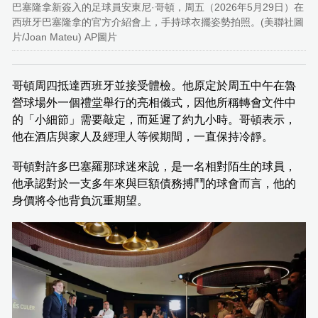
巴塞隆拿新簽入的足球員安東尼·哥頓，周五（2026年5月29日）在
西班牙巴塞隆拿的官方介紹會上，手持球衣擺姿勢拍照。(美聯社圖
片/Joan Mateu) AP圖片
哥頓周四抵達西班牙並接受體檢。他原定於周五中午在魯
營球場外一個禮堂舉行的亮相儀式，因他所稱轉會文件中
的「小細節」需要敲定，而延遲了約九小時。哥頓表示，
他在酒店與家人及經理人等候期間，一直保持冷靜。
哥頓對許多巴塞羅那球迷來說，是一名相對陌生的球員，
他承認對於一支多年來與巨額債務搏鬥的球會而言，他的
身價將令他背負沉重期望。