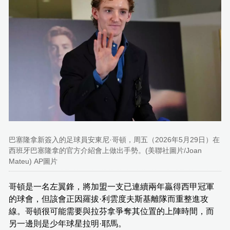
巴塞隆拿新簽入的足球員安東尼·哥頓，周五（2026年5月29日）在
西班牙巴塞隆拿的官方介紹會上做出手勢。(美聯社圖片/Joan
Mateu) AP圖片
哥頓是一名左翼鋒，將加盟一支已連續兩年贏得西甲冠軍
的球會，但該會正因羅拔·利雲度夫斯基離隊而重整進攻
線。哥頓很可能需要與拉芬拿爭奪其位置的上陣時間，而
另一邊則是少年球星拉明·耶馬。