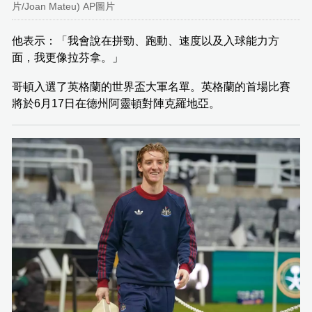
片/Joan Mateu) AP圖片
他表示：「我會說在拼勁、跑動、速度以及入球能力方
面，我更像拉芬拿。」
哥頓入選了英格蘭的世界盃大軍名單。英格蘭的首場比賽
將於6月17日在德州阿靈頓對陣克羅地亞。