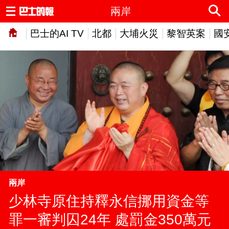
兩岸
巴士的AI TV
北都
大埔火災
黎智英案
國
兩岸
少林寺原住持釋永信挪用資金等
罪一審判囚24年 處罰金350萬元