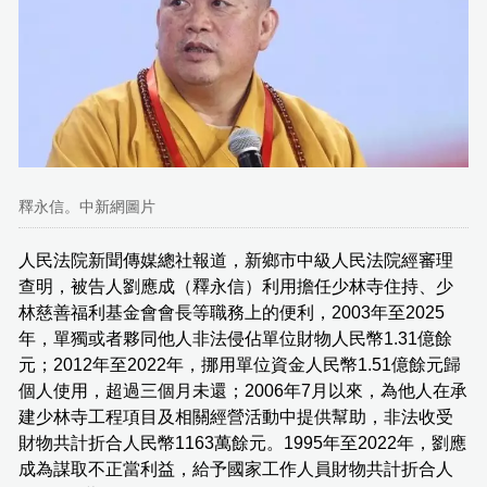
釋永信。中新網圖片
人民法院新聞傳媒總社報道，新鄉市中級人民法院經審理
查明，被告人劉應成（釋永信）利用擔任少林寺住持、少
林慈善福利基金會會長等職務上的便利，2003年至2025
年，單獨或者夥同他人非法侵佔單位財物人民幣1.31億餘
元；2012年至2022年，挪用單位資金人民幣1.51億餘元歸
個人使用，超過三個月未還；2006年7月以來，為他人在承
建少林寺工程項目及相關經營活動中提供幫助，非法收受
財物共計折合人民幣1163萬餘元。1995年至2022年，劉應
成為謀取不正當利益，給予國家工作人員財物共計折合人