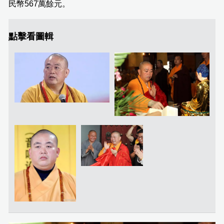
民幣567萬餘元。
點擊看圖輯