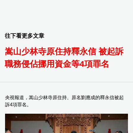
往下看更多文章
嵩山少林寺原住持釋永信 被起訴
職務侵佔挪用資金等4項罪名
央視報道，嵩山少林寺原住持、原名劉應成的釋永信被起
訴4項罪名。