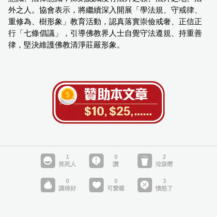
外之人。協會表示，將繼續深入開展「學法規、守戒律、
重修為、樹形象」教育活動，認真落實崇儉戒奢、正信正
行「七條倡議」，引導佛教界人士自覺守法遵規、持重善
律，堅決維護佛教清淨莊嚴形象。