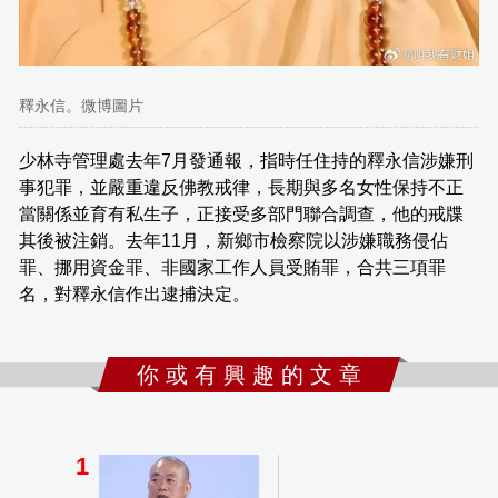
釋永信。微博圖片
少林寺管理處去年7月發通報，指時任住持的釋永信涉嫌刑
事犯罪，並嚴重違反佛教戒律，長期與多名女性保持不正
當關係並育有私生子，正接受多部門聯合調查，他的戒牒
其後被注銷。去年11月，新鄉市檢察院以涉嫌職務侵佔
罪、挪用資金罪、非國家工作人員受賄罪，合共三項罪
名，對釋永信作出逮捕決定。
你 或 有 興 趣 的 文 章