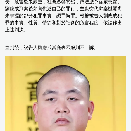
長，危害後果嚴重，社會影響惡劣，依法應予從嚴懲處。
劉應成到案後如實供述自己的罪行，主動交代辦案機關尚
未掌握的部分犯罪事實，認罪悔罪。根據被告人劉應成犯
罪的事實、性質、情節和對於社會的危害程度，依法作出
上述判決。
宣判後，被告人劉應成當庭表示服判不上訴。