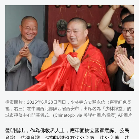
檔案圖片：2015年6月28日周日，少林寺方丈釋永信（穿黃紅色長
袍，右三）在中國西北部陝西省西安市，出席名為「少林禪堂」的
城市禪修中心開幕儀式。(Chinatopix via 美聯社圖片/檔案) AP圖片
聲明指出，作為佛教界人士，應牢固樹立國家意識、公民
意識、法律意識，深刻認識沒有法外之教、法外之地、法