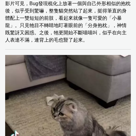
影片可見，Bug發現梳化上放著一個與自己外形相似的抱枕
後，似乎受到驚嚇，整隻貓突然站了起來，挺得筆直的身
體配上一雙短短的前肢，看起來就像一隻可愛的「小暴
龍」。只見牠目不轉睛地盯著眼前的「分身抱枕」，神情
既驚訝又困惑。之後，牠更開始不斷喵喵叫，似乎在向主
人表達不滿，連背上的毛也豎了起來。