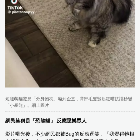
短腿萌貓驚見「分身抱枕」嚇到企直，背部毛髮豎起狂喵抗議秒變
「小暴龍」。網上圖片
網民笑稱是「恐龍貓」 反應逗樂眾人
影片曝光後，不少網民都被Bug的反應逗笑，「我覺得牠根