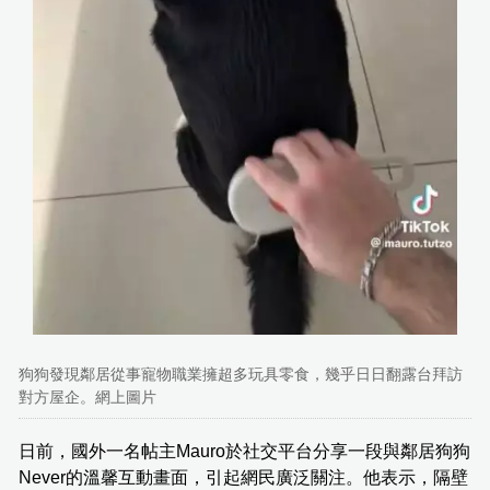
狗狗發現鄰居從事寵物職業擁超多玩具零食，幾乎日日翻露台拜訪
對方屋企。網上圖片
日前，國外一名帖主Mauro於社交平台分享一段與鄰居狗狗
Never的溫馨互動畫面，引起網民廣泛關注。他表示，隔壁