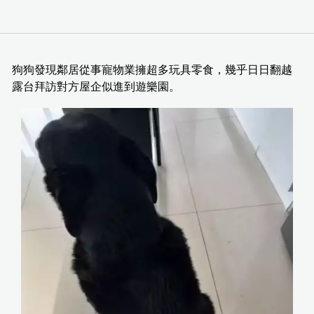
狗狗發現鄰居從事寵物業擁超多玩具零食，幾乎日日翻越
露台拜訪對方屋企似進到遊樂園。