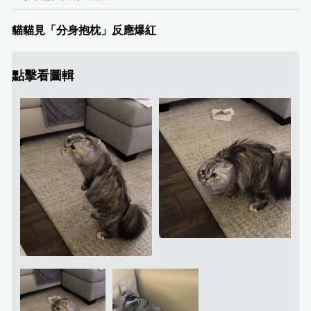
貓貓見「分身抱枕」反應爆紅
點擊看圖輯