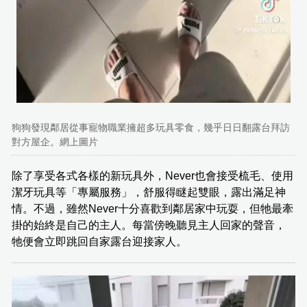
狗狗發現鄰居從事寵物職業擁超多玩具零食，幾乎日日翻露台拜訪
對方屋企。網上圖片
除了享受各式各樣的新玩具外，Never也會接受梳毛、使用
潔牙玩具等「專屬服務」，舒服得瞇起雙眼，露出滿足神
情。不過，雖然Never十分喜歡到鄰居家中玩耍，但牠最牽
掛的始終是自己的主人。每當傍晚聽見主人回家的聲音，
牠便會立即跳回自家露台迎接家人。