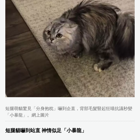
短腿萌貓驚見「分身抱枕」嚇到企直，背部毛髮豎起狂喵抗議秒變
「小暴龍」。網上圖片
短腿貓嚇到站直 神情似足「小暴龍」