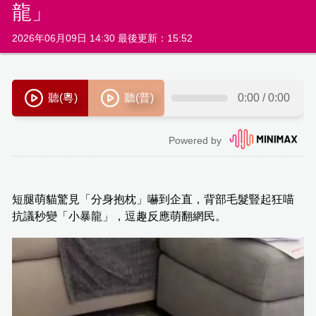
龍」
2026年06月09日 14:30 最後更新：15:52
短腿萌貓驚見「分身抱枕」嚇到企直，背部毛髮豎起狂喵
抗議秒變「小暴龍」，逗趣反應萌翻網民。