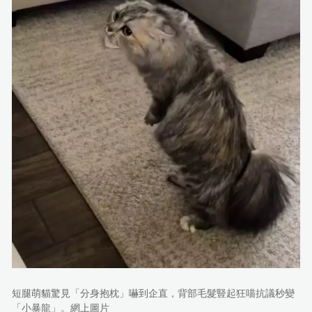
短腿萌貓驚見「分身抱枕」嚇到企直，背部毛髮豎起狂喵抗議秒變
「小暴龍」。網上圖片