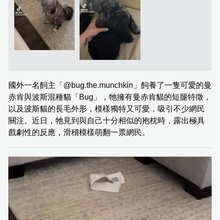
國外一名飼主「@bug.the.munchkin」飼養了一隻可愛的曼
赤肯與波斯混種貓「Bug」，牠擁有曼赤肯貓的短腿特徵，
以及波斯貓的長毛外形，模樣獨特又可愛，吸引不少網民
關注。近日，牠見到與自己十分相似的抱枕時，露出極具
戲劇性的反應，滑稽模樣萌翻一票網民。