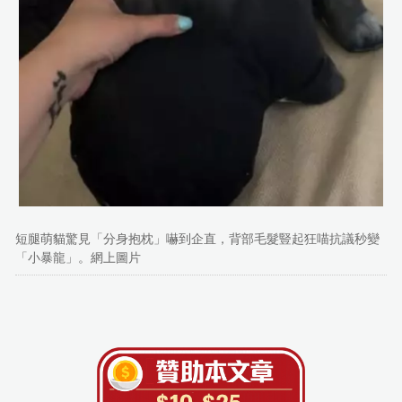
短腿萌貓驚見「分身抱枕」嚇到企直，背部毛髮豎起狂喵抗議秒變
「小暴龍」。網上圖片