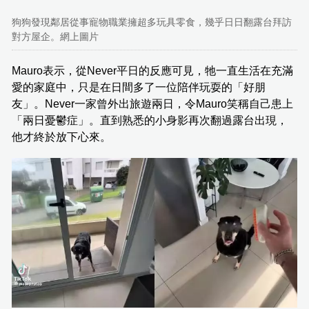
狗狗發現鄰居從事寵物職業擁超多玩具零食，幾乎日日翻露台拜訪
對方屋企。網上圖片
Mauro表示，從Never平日的反應可見，牠一直生活在充滿
愛的家庭中，只是在日間多了一位陪伴玩耍的「好朋
友」。Never一家曾外出旅遊兩日，令Mauro笑稱自己患上
「兩日憂鬱症」。直到熟悉的小身影再次翻過露台出現，
他才終於放下心來。