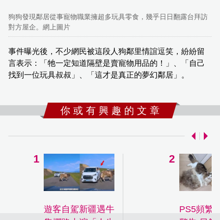
狗狗發現鄰居從事寵物職業擁超多玩具零食，幾乎日日翻露台拜訪
對方屋企。網上圖片
事件曝光後，不少網民被這段人狗鄰里情誼逗笑，紛紛留
言表示：「牠一定知道隔壁是賣寵物用品的！」、「自己
找到一位玩具叔叔」、「這才是真正的夢幻鄰居」。
你 或 有 興 趣 的 文 章
遊客自駕新疆遇牛
PS5頻繁