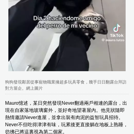
狗狗發現鄰居從事寵物職業擁超多玩具零食，幾乎日日翻露台拜訪
對方屋企。網上圖片
Mauro憶述，某日突然發現Never翻過兩戶相連的露台，出
現在自家落地玻璃窗外，並好奇地望著屋內。他見狀隨即
熱情邀請Never進屋，並拿出裝有肉泥的益智玩具招待。
Never不但吃得津津有味，玩累後更直接躺在地板上熟睡，
彷彿已將這裏視為第二個家。