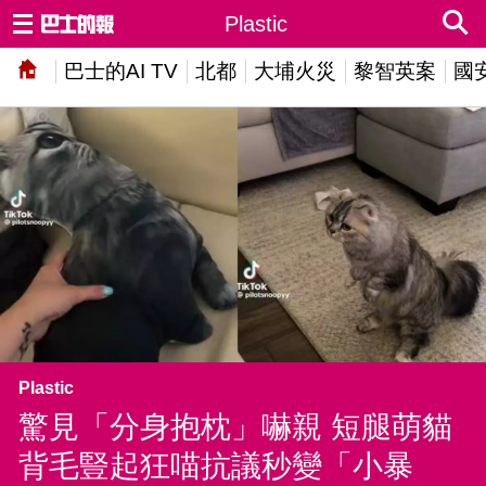
Plastic
巴士的AI TV
北都
大埔火災
黎智英案
國
Plastic
驚見「分身抱枕」嚇親 短腿萌貓
背毛豎起狂喵抗議秒變「小暴