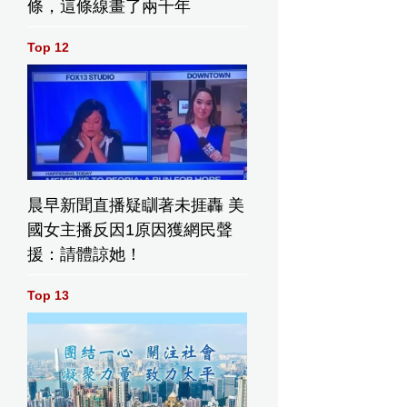
條，這條線畫了兩千年
Top 12
晨早新聞直播疑瞓著未捱轟 美
國女主播反因1原因獲網民聲
援：請體諒她！
Top 13