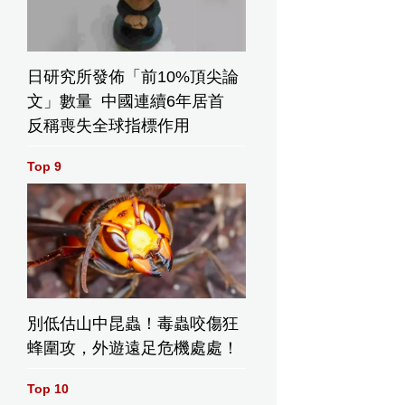
日研究所發佈「前10%頂尖論
文」數量 中國連續6年居首
反稱喪失全球指標作用
Top 9
別低估山中昆蟲！毒蟲咬傷狂
蜂圍攻，外遊遠足危機處處！
Top 10