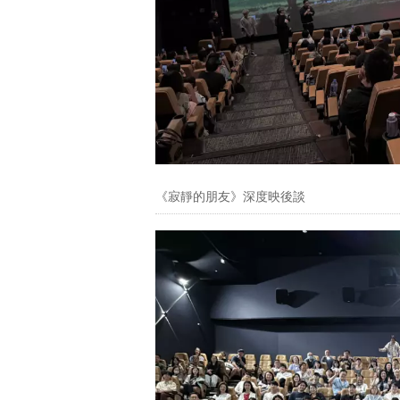
《寂靜的朋友》深度映後談