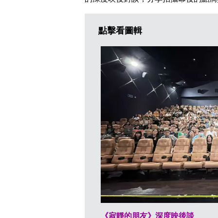
點擊看圖輯
《寂靜的朋友》深度映後談