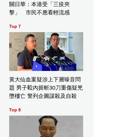
關日華：本港受「三疫夾
擊」 市民不應看輕流感
Top 7
黃大仙血案疑涉上下層噪音問
題 男子𨋢內捱斬30刀重傷疑兇
墮樓亡 警列企圖謀殺及自殺
Top 8