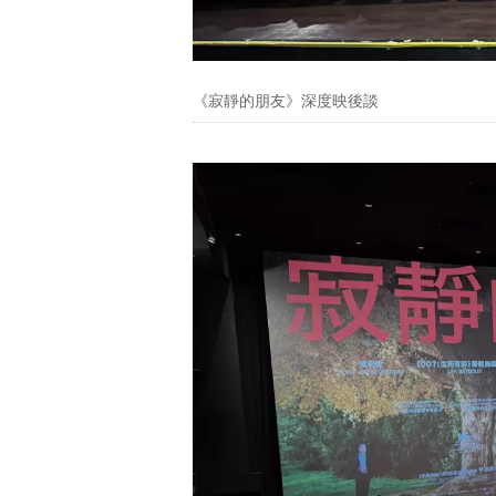
《寂靜的朋友》深度映後談