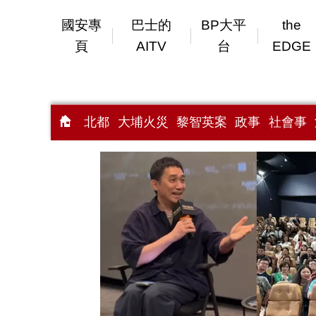
國安專
巴士的
BP大平
the
頁
AITV
台
EDGE
北都
大埔火災
黎智英案
政事
社會事