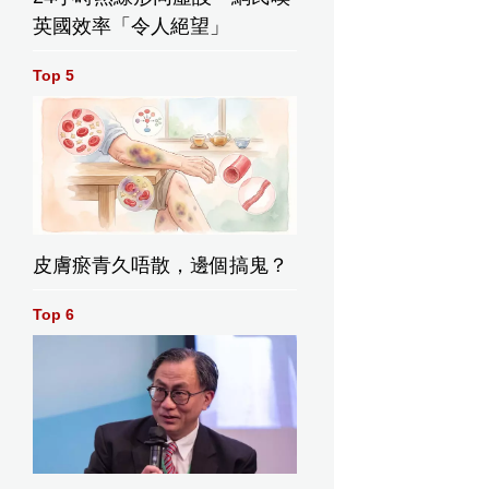
英國效率「令人絕望」
Top 5
皮膚瘀青久唔散，邊個搞鬼？
Top 6