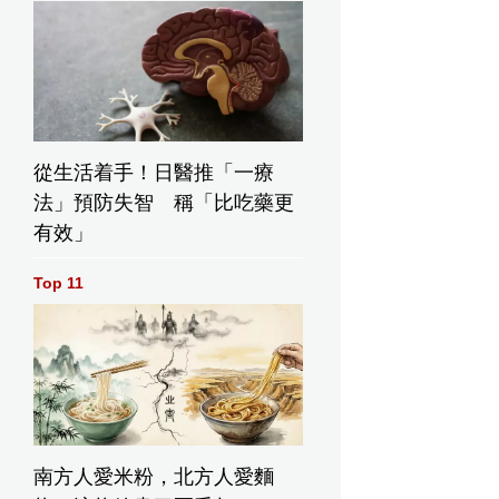
從生活着手！日醫推「一療
法」預防失智 稱「比吃藥更
有效」
Top 11
南方人愛米粉，北方人愛麵