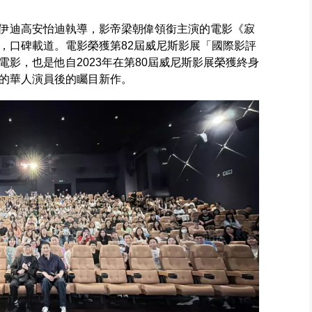
伊迪高安怡迪執導，影帝梁朝偉領銜主演的電影《寂
，口碑載道。電影榮獲第82屆威尼斯影展「國際影評
影，也是他自2023年在第80屆威尼斯影展榮獲終身
的華人演員後的矚目新作。