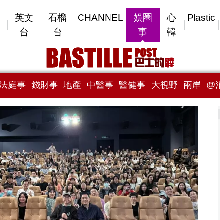
英文
石榴
CHANNEL
娛圈
心
Plastic
台
台
事
韓
法庭事
錢財事
地產
中醫事
醫健事
大視野
兩岸
@