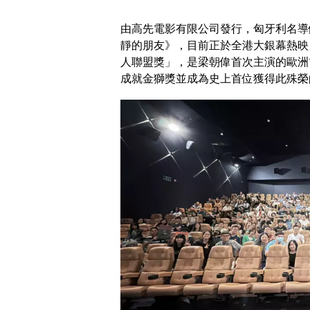
由高先電影有限公司發行，匈牙利名導
靜的朋友》，目前正於全港大銀幕熱映
人聯盟獎」，是梁朝偉首次主演的歐洲電
成就金獅獎並成為史上首位獲得此殊榮