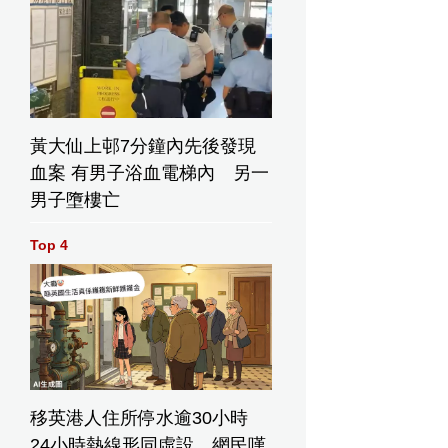
黃大仙上邨7分鐘內先後發現
血案 有男子浴血電梯內 另一
男子墮樓亡
Top 4
移英港人住所停水逾30小時
24小時熱線形同虛設 網民嘆