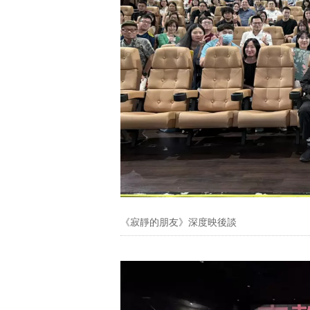
《寂靜的朋友》深度映後談