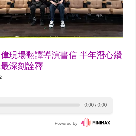
偉現場翻譯導演書信 半年潛心鑽
色最深刻詮釋
2