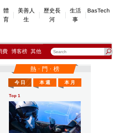
體
美善人
歷史長
生活
BasTech
育
生
河
事
消費
博客榜
其他
熱 · 門 · 榜
今 日
本 週
本 月
Top 1