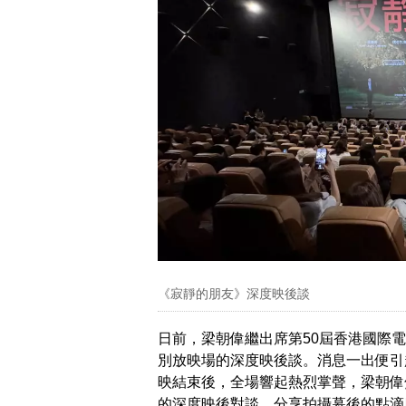
《寂靜的朋友》深度映後談
日前，梁朝偉繼出席第50屆香港國際
別放映場的深度映後談。消息一出便引
映結束後，全場響起熱烈掌聲，梁朝偉
的深度映後對談，分享拍攝幕後的點滴