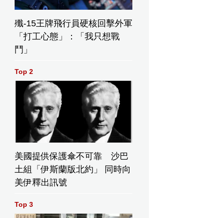
殲-15王牌飛行員硬核回擊外軍
「打工心態」：「我只想戰
鬥」
Top 2
美國提供保護傘不可靠 沙巴
土組「伊斯蘭版北約」 同時向
美伊釋出訊號
Top 3