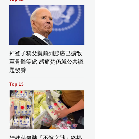
拜登子稱父親前列腺癌已擴散
至骨骼等處 感痛楚仍就公共議
題發聲
Top 13
娃娃菜包裝「不解之謎」終揭