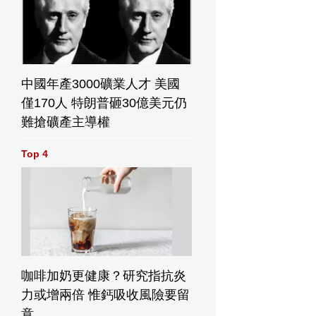
中國年產3000礦業人才 美國
僅170人 特朗普砸30億美元仍
難搶礦產主導權
Top 4
咖啡加奶更健康？研究指抗炎
力或增兩倍 惟鈣吸收風險要留
意