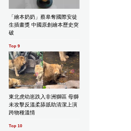
「繪本奶奶」蔡皋奪國際安徒
生插畫獎 中國原創繪本歷史突
破
Top 9
東北虎幼崽跌入非洲獅區 母獅
未攻擊反溫柔舔舐助清潔上演
跨物種溫情
Top 10