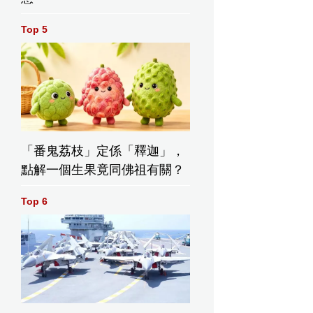
Top 5
「番鬼荔枝」定係「釋迦」，
點解一個生果竟同佛祖有關？
Top 6