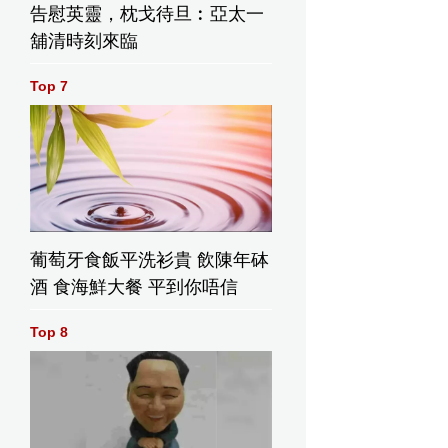
告慰英靈，枕戈待旦︰亞太一
舖清時刻來臨
Top 7
葡萄牙食飯平洗衫貴 飲陳年砵
酒 食海鮮大餐 平到你唔信
Top 8