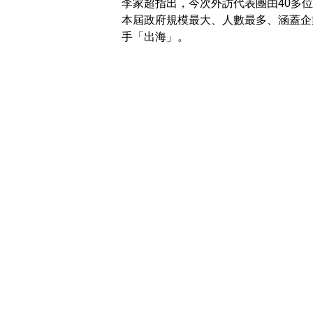
李家超指出，今次外訪代表團由40多
本屆政府規模最大、人數最多、涵蓋企
手「出海」。