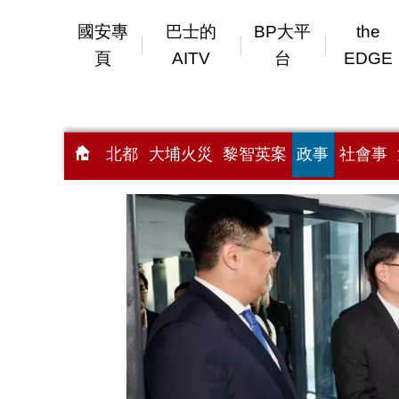
國安專
巴士的
BP大平
the
頁
AITV
台
EDGE
北都
大埔火災
黎智英案
政事
社會事