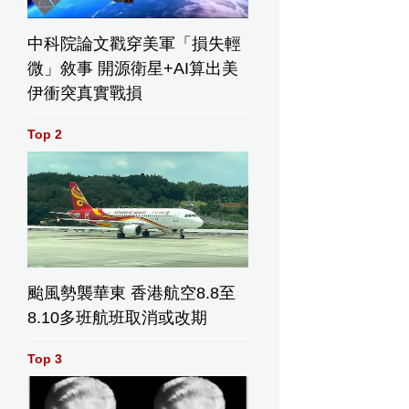
中科院論文戳穿美軍「損失輕
微」敘事 開源衛星+AI算出美
伊衝突真實戰損
Top 2
颱風勢襲華東 香港航空8.8至
8.10多班航班取消或改期
Top 3