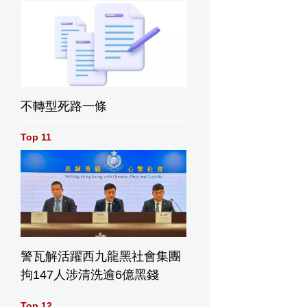
不轉型死路一條
Top 11
警瓦解活躍西九龍黑社會集團
拘147人涉清洗逾6億黑錢
Top 12