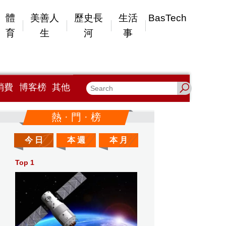
體
美善人
歷史長
生活
BasTech
育
生
河
事
消費
博客榜
其他
熱 · 門 · 榜
今 日
本 週
本 月
Top 1