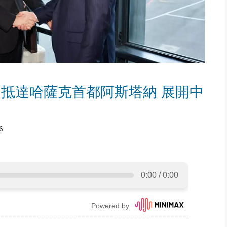
抵達哈薩克首都阿斯塔納 展開中
6