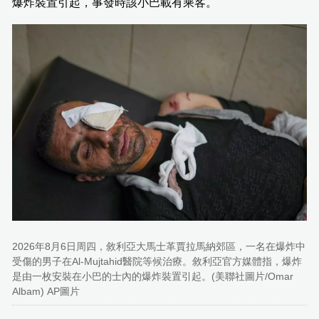
爆炸裝置引起，事發時該小巴載有乘客。
2026年8月6日周四，敘利亞大馬士革賈拉馬納郊區，一名在爆炸中
受傷的男子在Al-Mujtahid醫院等候治療。敘利亞官方媒體指，爆炸
是由一枚安裝在小巴的士內的爆炸裝置引起。(美聯社圖片/Omar
Albam) AP圖片