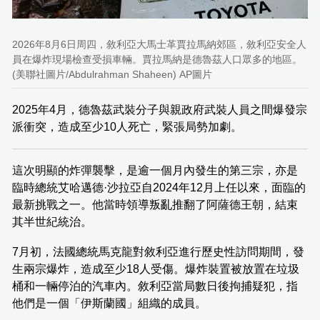
2026年8月6日周四，敘利亞大馬士革賈拉馬納郊區，敘利亞安全人
員在爆炸現場檢查受損車輛。賈拉馬納是德魯茲人口眾多的地區。
(美聯社圖片/Abdulrahman Shaheen) AP圖片
2025年4月，德魯茲武裝分子與親政府武裝人員之間爆發宗
派衝突，造成至少10人死亡，緊張局勢加劇。
這次明顯的炸彈襲擊，是逾一個月內發生的第三宗，亦是
臨時總統艾哈邁德·沙拉亞自2024年12月上任以來，面臨的
最新挑戰之一。他當時領導叛亂推翻了阿薩德王朝，結束
其半世紀統治。
7月初，法國總統馬克龍對敘利亞進行歷史性訪問期間，發
生兩宗爆炸，造成至少18人受傷。爆炸裝置被放置在垃圾
桶和一輛停泊的汽車內。敘利亞當局數日後拘捕疑犯，指
他們是一個「伊斯蘭國」組織的成員。