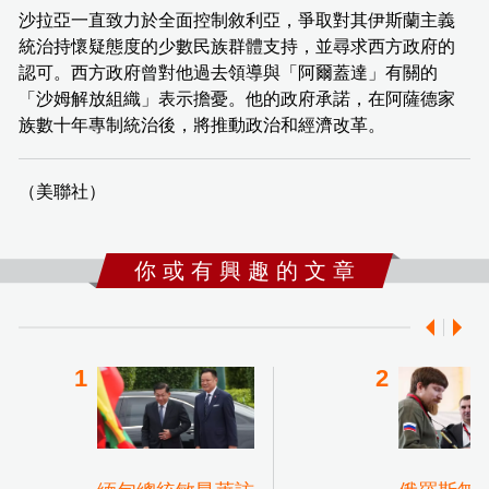
沙拉亞一直致力於全面控制敘利亞，爭取對其伊斯蘭主義
統治持懷疑態度的少數民族群體支持，並尋求西方政府的
認可。西方政府曾對他過去領導與「阿爾蓋達」有關的
「沙姆解放組織」表示擔憂。他的政府承諾，在阿薩德家
族數十年專制統治後，將推動政治和經濟改革。
（美聯社）
你 或 有 興 趣 的 文 章