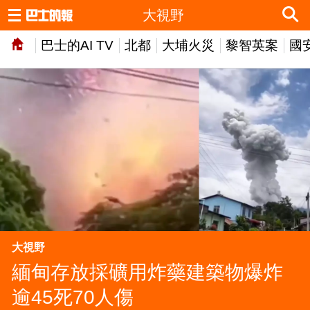
大視野
巴士的AI TV
北都
大埔火災
黎智英案
國
大視野
緬甸存放採礦用炸藥建築物爆炸
逾45死70人傷