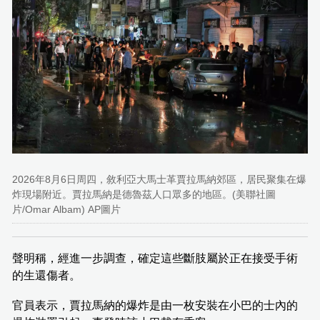
2026年8月6日周四，敘利亞大馬士革賈拉馬納郊區，居民聚集在爆
炸現場附近。賈拉馬納是德魯茲人口眾多的地區。(美聯社圖
片/Omar Albam) AP圖片
聲明稱，經進一步調查，確定這些斷肢屬於正在接受手術
的生還傷者。
官員表示，賈拉馬納的爆炸是由一枚安裝在小巴的士內的