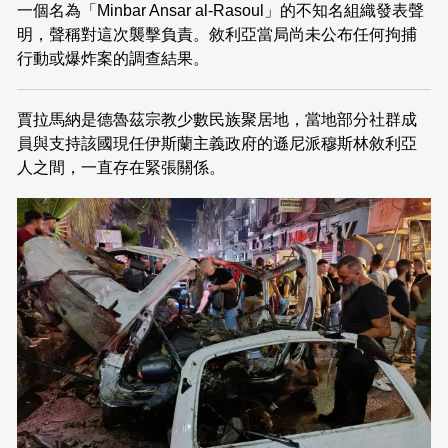
一個名為「Minbar Ansar al-Rasoul」的不知名組織發表聲
明，聲稱對這次襲擊負責。敘利亞當局尚未公布任何拘捕
行動或爆炸案的調查結果。
賈拉馬納是德魯茲宗教少數民族聚居地，當地部分社群成
員與支持該國現任伊斯蘭主義政府的遜尼派穆斯林敘利亞
人之間，一直存在緊張關係。