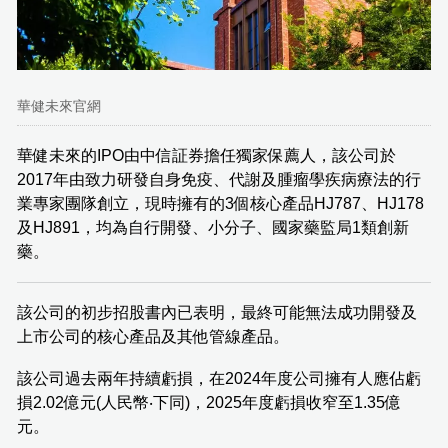
華健未來官網
華健未來的IPO由中信証券擔任獨家保薦人，該公司於
2017年由致力研發自身免疫、代謝及腫瘤學疾病療法的行
業專家團隊創立，現時擁有的3個核心產品HJ787、HJ178
及HJ891，均為自行開發、小分子、國家藥監局1類創新
藥。
該公司的初步招股書內已表明，最終可能無法成功開發及
上市公司的核心產品及其他管線產品。
該公司過去兩年持續虧損，在2024年度公司擁有人應佔虧
損2.02億元(人民幣‧下同)，2025年度虧損收窄至1.35億
元。