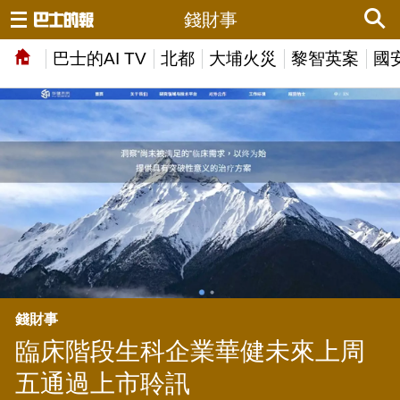
錢財事
巴士的AI TV
北都
大埔火災
黎智英案
國
錢財事
臨床階段生科企業華健未來上周
五通過上市聆訊