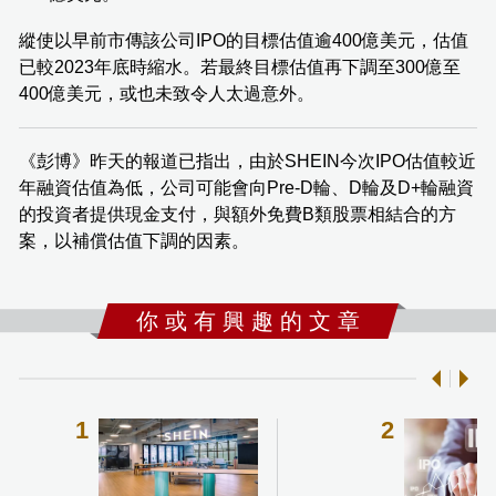
縱使以早前市傳該公司IPO的目標估值逾400億美元，估值
已較2023年底時縮水。若最終目標估值再下調至300億至
400億美元，或也未致令人太過意外。
《彭博》昨天的報道已指出，由於SHEIN今次IPO估值較近
年融資估值為低，公司可能會向Pre-D輪、D輪及D+輪融資
的投資者提供現金支付，與額外免費B類股票相結合的方
案，以補償估值下調的因素。
你 或 有 興 趣 的 文 章