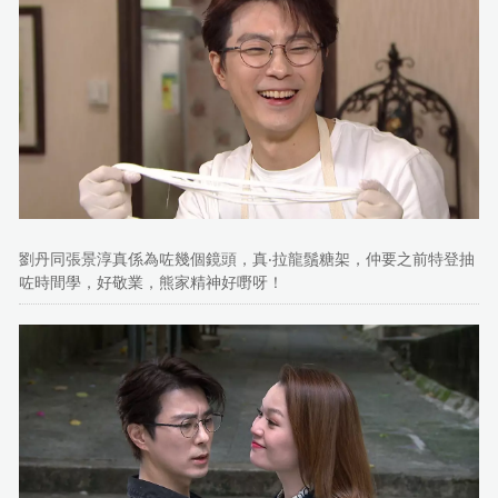
劉丹同張景淳真係為咗幾個鏡頭，真‧拉龍鬚糖架，仲要之前特登抽
咗時間學，好敬業，熊家精神好嘢呀！