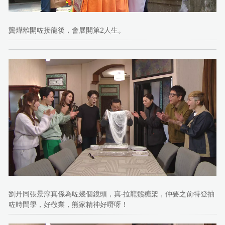
龔燁離開咗接龍後，會展開第2人生。
劉丹同張景淳真係為咗幾個鏡頭，真‧拉龍鬚糖架，仲要之前特登抽
咗時間學，好敬業，熊家精神好嘢呀！