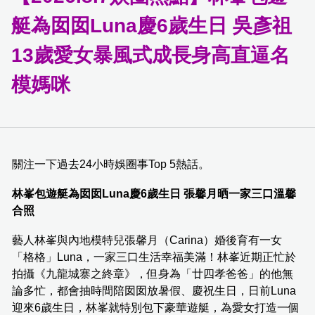
艇為囡囡Luna慶6歲生日 吳彥祖
13歲愛女暴風式成長身高直逼名
模媽咪
關注一下過去24小時娛圈事Top 5熱話。
林峯包遊艇為囡囡Luna慶6歲生日 張馨月晒一家三口溫馨
合照
藝人林峯與內地模特兒張馨月（Carina）婚後育有一女
「格格」Luna，一家三口生活幸福美滿！林峯近期正忙於
拍攝《九龍城寨之終章》，但身為「廿四孝爸爸」的他無
論多忙，都會抽時間陪囡囡放暑假、慶祝生日，日前Luna
迎來6歲生日，林峯就特別包下豪華遊艇，為愛女打造一個