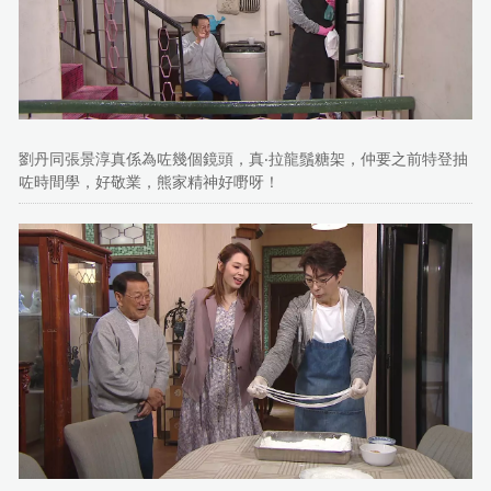
劉丹同張景淳真係為咗幾個鏡頭，真‧拉龍鬚糖架，仲要之前特登抽
咗時間學，好敬業，熊家精神好嘢呀！