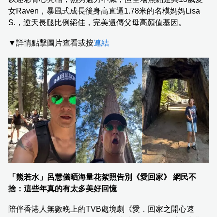
女Raven，暴風式成長後身高直逼1.78米的名模媽媽Lisa
S.，逆天長腿比例絕佳，完美遺傳父母高顏值基因。
▼詳情點擊圖片查看或按
連結
「熊若水」呂慧儀晒海量花絮照告別《愛回家》 網民不
捨：這些年真的有太多美好回憶
陪伴香港人無數晚上的TVB處境劇《愛．回家之開心速