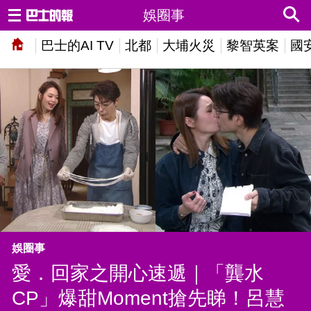
娛圈事
巴士的AI TV
北都
大埔火災
黎智英案
國
娛圈事
愛．回家之開心速遞｜「龔水
CP」爆甜Moment搶先睇！呂慧