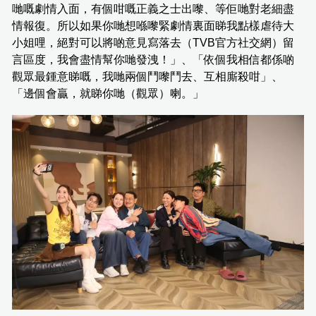
哋嘅劇情入面，有個咁嘅正義之士出嚟、等佢哋對老細盡
情報復。所以如果你哋想喺嚟緊劇情裏面睇我點樣虐待大
小姐哩，絕對可以將啲意見寫落去（TVB官方社交網）留
言區度，我會盡情幫你哋發洩！」、「依個我相信都係啲
觀眾最鍾意睇嘅，我哋兩個鬥嚟鬥去、互相廝殺咁」、
「邊個會贏，就睇你哋（觀眾）喇。」