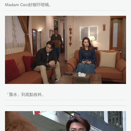
Madam Ceci好狠吓咁喎。
「龔水」到底點收科。