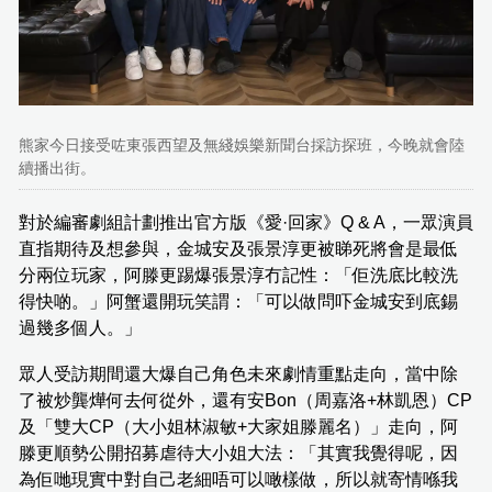
熊家今日接受咗東張西望及無綫娛樂新聞台採訪探班，今晚就會陸
續播出街。
對於編審劇組計劃推出官方版《愛·回家》Q & A，一眾演員
直指期待及想參與，金城安及張景淳更被睇死將會是最低
分兩位玩家，阿滕更踢爆張景淳冇記性：「佢洗底比較洗
得快啲。」阿蟹還開玩笑謂：「可以做問吓金城安到底錫
過幾多個人。」
眾人受訪期間還大爆自己角色未來劇情重點走向，當中除
了被炒龔燁何去何從外，還有安Bon（周嘉洛+林凱恩）CP
及「雙大CP（大小姐林淑敏+大家姐滕麗名）」走向，阿
滕更順勢公開招募虐待大小姐大法：「其實我覺得呢，因
為佢哋現實中對自己老細唔可以噉樣做，所以就寄情喺我