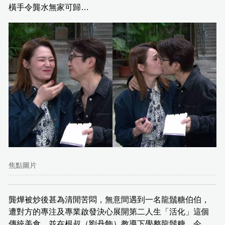
橫手令龔水無家可歸…
焦點圖片
龔燁被炒後甚為清閒苦悶，無意間遇到一名龍鬚糖伯伯，
遭對方的專注及專業啟發決心展開第二人生「活化」這個
傳統美食，並在根叔（劉丹飾）教導下學整龍鬚糖…今、