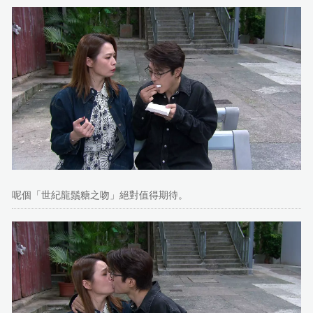
呢個「世紀龍鬚糖之吻」絕對值得期待。