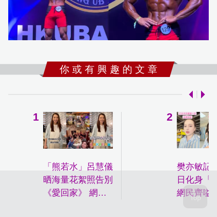
你 或 有 興 趣 的 文 章
「熊若水」呂慧儀
樊亦敏記
晒海量花絮照告別
日化身「
《愛回家》 網民
網民齊嗌
不捨：這些年真的
謝你帶歡