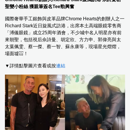
聖變小粉絲 獲親筆簽名Tee勁興奮
國際奢華手工銀飾與皮革品牌Chrome Hearts的創辦人之一
Richard Stark近日旋風式訪港，出席本土高端眼鏡零售商
「溥儀眼鏡」成立25周年酒會，不少城中名人明星亦有前
來朝聖，包括視后佘詩曼、胡定欣、方力申、郭偉亮與太
太葉佩雯、蔡一傑、蔡一智、蘇永康等，現場星光熠熠，
場面墟冚！
▼詳情點擊圖片查看或按
連結