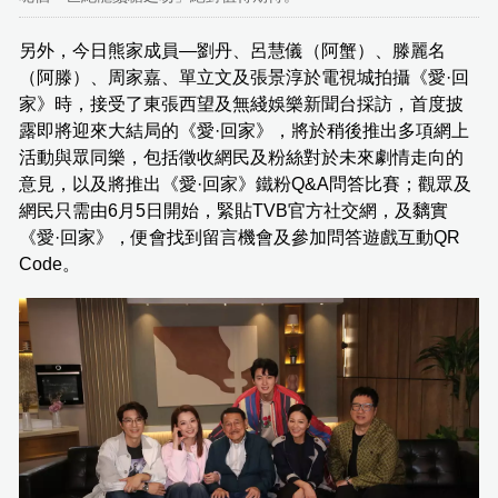
另外，今日熊家成員—劉丹、呂慧儀（阿蟹）、滕麗名
（阿滕）、周家嘉、單立文及張景淳於電視城拍攝《愛·回
家》時，接受了東張西望及無綫娛樂新聞台採訪，首度披
露即將迎來大結局的《愛·回家》，將於稍後推出多項網上
活動與眾同樂，包括徵收網民及粉絲對於未來劇情走向的
意見，以及將推出《愛·回家》鐵粉Q&A問答比賽；觀眾及
網民只需由6月5日開始，緊貼TVB官方社交網，及黐實
《愛·回家》，便會找到留言機會及參加問答遊戲互動QR
Code。