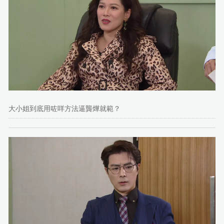
大小姐到底用咗咩方法逼龔燁就範？