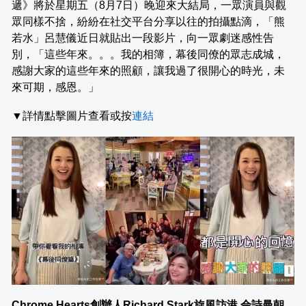
遞》將於星期五（8月7日）晚迎來大結局，一眾演員與觀
眾同樣不捨，紛紛在社交平台分享以往的拍攝點滴，「熊
若水」呂慧儀近日就貼出一段影片，向一眾劇迷感性告
別，「這些年來。。。我的相簿，幕後同僚的眾志成城，
感謝大家的這些年來的照顧，讓我過了很開心的時光，未
來可期，感恩。」
▼詳情點擊圖片查看或按
連結
Chrome Hearts創辦人Richard Stark旋風訪港 佘詩曼朝