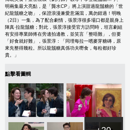
明兩集最大亮點，是「龔水CP」將上演甜過龍鬚糖的「世
紀龍鬚糖之吻」，保證浪漫兼愛意滿瀉，萬勿錯過！明晚
（2日）一集，為了配合劇情，張景淳很多場口都是親身上
陣真·拉龍鬚糖；對此，張景淳接受官方訪問時，坦言劇組
有安排專業師傅在旁邊拍邊教，並笑言「整唔難」，但要
「好食就好難」，張景淳：「同埋每拉一嚿麥芽糖磚，原
來先整得幾粒。所以龍鬚糖真係功夫嘢食，每粒都好珍
貴。」
點擊看圖輯