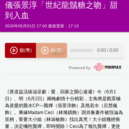
儀張景淳「世紀龍鬚糖之吻」甜
到入血
2026年06月01日 17:00 最後更新：17:13
《黃道益活絡油呈獻：愛．回家之開心速遞》今（6月1
日）、明（6月2日）兩晚劇情十分精彩，主角將是觀眾極
為喜愛的龔水CP—龔燁（張景淳飾）及熊若水（呂慧儀
飾）。事緣Madam Ceci（林漪娸飾）因肖像畫作被毁淪為
笑柄，誓要大小姐（林淑敏飾）找出真兇！大小姐幾經衡
量，決定犧牲龔燁，即時開除！Ceci為了報仇龔燁，更使