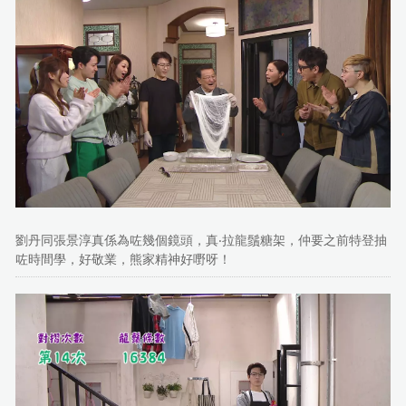
劉丹同張景淳真係為咗幾個鏡頭，真‧拉龍鬚糖架，仲要之前特登抽
咗時間學，好敬業，熊家精神好嘢呀！