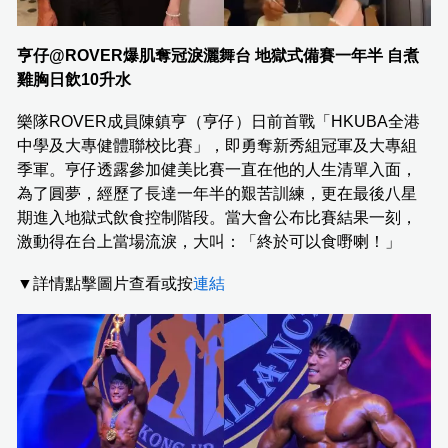
亨仔@ROVER爆肌奪冠淚灑舞台 地獄式備賽一年半 自煮
雞胸日飲10升水
樂隊ROVER成員陳鎮亨（亨仔）日前首戰「HKUBA全港
中學及大專健體聯校比賽」，即勇奪新秀組冠軍及大專組
季軍。亨仔透露參加健美比賽一直在他的人生清單入面，
為了圓夢，經歷了長達一年半的艱苦訓練，更在最後八星
期進入地獄式飲食控制階段。當大會公布比賽結果一刻，
激動得在台上當場流淚，大叫：「終於可以食嘢喇！」
▼詳情點擊圖片查看或按
連結