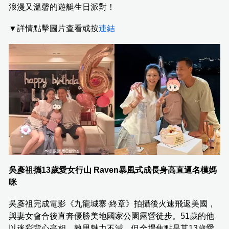
浪漫又溫馨的遊艇生日派對！
▼詳情點擊圖片查看或按
連結
吳彥祖攜13歲愛女行山 Raven暴風式成長身高直逼名模媽
咪
吳彥祖完成電影《九龍城寨·終章》拍攝後火速飛返美國，
與妻女會合後直奔優勝美地國家公園露營徒步。51歲的他
以迷彩背心亮相，熟男魅力不減，但全場焦點是其13歲愛