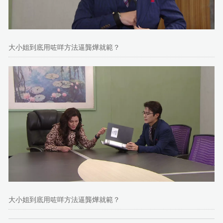
大小姐到底用咗咩方法逼龔燁就範？
大小姐到底用咗咩方法逼龔燁就範？