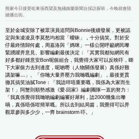
熊家今日接受咗東張西望及無綫娛樂新聞台採訪探班，今晚就會陸
續播出街。
至於金城安除了被眾演員追問與Bonnie後續發展，更被認
定與朱凌凌及李莫愁均相當「曖昧」，十分搞笑。對於安
仔最終情歸何處，周嘉洛與「媽咪」一樣公開呼籲網民嚟
緊踴躍畀意見、影響編劇最後決定：「其實我都知網民有
好多都好鍾意安Bon呢個組合，我覺得大家可以反映吓，睇
下大家個力去到邊度，呢啲嘢（人物關係發展）真係好難
講架嘛…」、「你哋大量畀壓力我哋嘅編劇」，最後更貫
徹其搞笑油膩Tone：「我諗咩唔重要嘅，我係為大家而生
架！」阿蟹則順勢感激《愛‧回家》編劇團隊一直的努力：
「我真係覺得我哋啲編劇編審好犀利，諗2000幾集出嚟
喎，真係唔係咁簡單嘅。所以去到結局篇，我覺得可以畀
觀眾參與多少少，一齊 brainstorm 吓。」