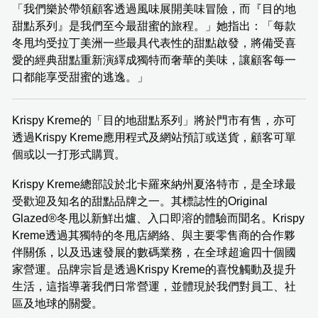
「我們樂於帶領顧客透過風味展開美味冒險，而『目的地
甜點系列』是我們至今最甜蜜的旅程。」她指出：「每款
冬甩均受拉丁美洲一些最具代表性的甜點啟發，將備受喜
愛的經典甜點重新演繹成獨特而奢華的美味，讓顧客每一
口都能享受甜蜜的逃逸。」
Krispy Kreme的「目的地甜點系列」將於門市有售，亦可
透過Krispy Kreme應用程式及網站預訂或送貨，顧客可單
個或以一打形式購買。
Krispy Kreme總部設於北卡羅來納州夏洛特市，是全球最
受歡迎及知名的甜點品牌之一。其標誌性的Original
Glazed®冬甩以新鮮出爐、入口即溶的體驗而聞名。Krispy
Kreme透過其獨特的冬甩店網絡、與主要零售商的合作夥
伴關係，以及迅速發展的數碼業務，在全球超逾四十個國
家營運。品牌宗旨是透過Krispy Kreme的喜悅觸動及提升
生活，這指導著我們日常營運，並體現於我們對員工、社
區及地球的關愛。