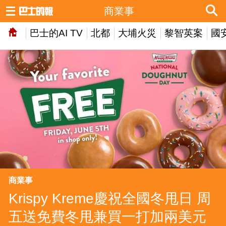
商業事
巴士的AI TV
北都
大埔火災
黎智英案
國
商業事
Krispy Kreme慶祝全國冬甩日 周
五送免費冬甩兼買一打加兩美元