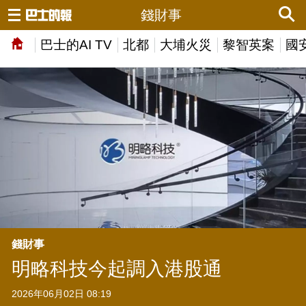
錢財事
巴士的AI TV
北都
大埔火災
黎智英案
國
錢財事
明略科技今起調入港股通
2026年06月02日 08:19