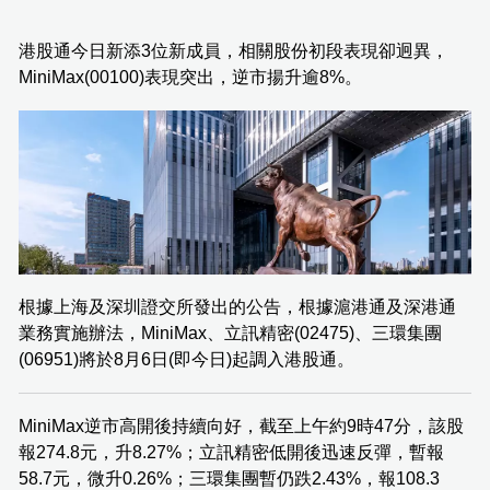
港股通今日新添3位新成員，相關股份初段表現卻迥異，
MiniMax(00100)表現突出，逆市揚升逾8%。
根據上海及深圳證交所發出的公告，根據滬港通及深港通
業務實施辦法，MiniMax、立訊精密(02475)、三環集團
(06951)將於8月6日(即今日)起調入港股通。
MiniMax逆市高開後持續向好，截至上午約9時47分，該股
報274.8元，升8.27%；立訊精密低開後迅速反彈，暫報
58.7元，微升0.26%；三環集團暫仍跌2.43%，報108.3