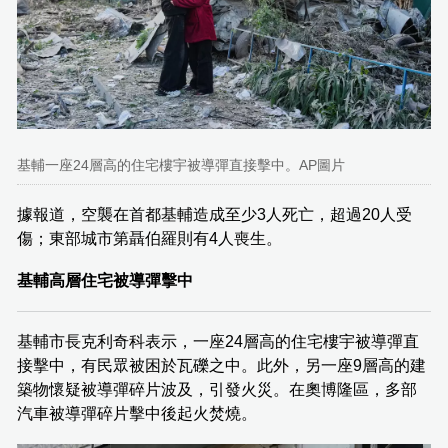
基輔一座24層高的住宅樓宇被導彈直接擊中。AP圖片
據報道，空襲在首都基輔造成至少3人死亡，超過20人受
傷；東部城市第聶伯羅則有4人喪生。
基輔高層住宅被導彈擊中
基輔市長克利奇科表示，一座24層高的住宅樓宇被導彈直
接擊中，有民眾被困於瓦礫之中。此外，另一座9層高的建
築物懷疑被導彈碎片波及，引發火災。在奧博隆區，多部
汽車被導彈碎片擊中後起火焚燒。