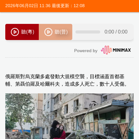
2026年06月02日 11:36 最後更新：12:08
俄羅斯對烏克蘭多處發動大規模空襲，目標涵蓋首都基
輔、第聶伯羅及哈爾科夫，造成多人死亡，數十人受傷。