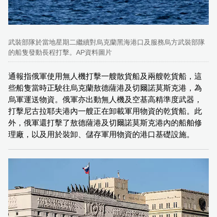
武裝部隊於當地星期二繼續對烏克蘭黑海港口及服務烏方武裝部隊
的船隻發動長程打擊。AP資料圖片
通報指俄軍使用無人機打擊一艘散貨船及兩艘乾貨船，這
些船隻當時正駛往烏克蘭敖德薩港及切爾諾莫斯克港，為
烏軍運送物資。俄軍亦出動無人機及空基高精準度武器，
打擊尼古拉耶夫港內一艘正在卸載軍用物資的乾貨船。此
外，俄軍還打擊了敖德薩港及切爾諾莫斯克港內的船舶修
理廠，以及用於裝卸、儲存軍用物資的港口基礎設施。