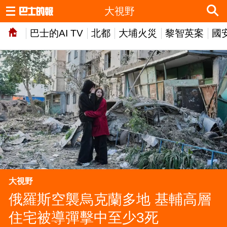
大視野
巴士的AI TV
北都
大埔火災
黎智英案
國
大視野
俄羅斯空襲烏克蘭多地 基輔高層
住宅被導彈擊中至少3死