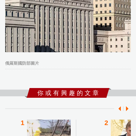
俄羅斯國防部圖片
你 或 有 興 趣 的 文 章