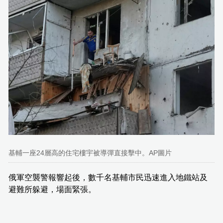
基輔一座24層高的住宅樓宇被導彈直接擊中。AP圖片
俄軍空襲警報響起後，數千名基輔市民迅速進入地鐵站及
避難所躲避，場面緊張。