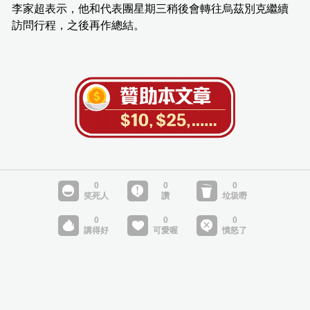
李家超表示，他和代表團星期三稍後會轉往烏茲別克繼續
訪問行程，之後再作總結。