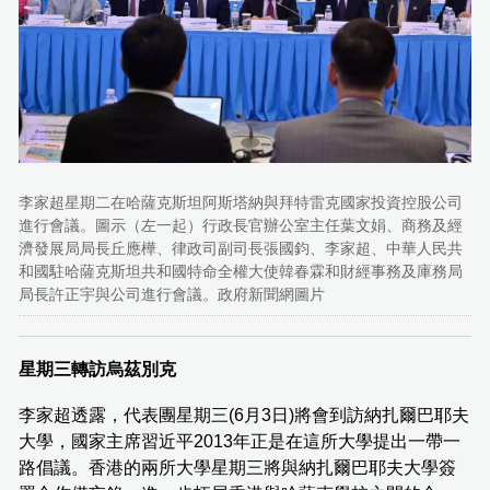
李家超星期二在哈薩克斯坦阿斯塔納與拜特雷克國家投資控股公司
進行會議。圖示（左一起）行政長官辦公室主任葉文娟、商務及經
濟發展局局長丘應樺、律政司副司長張國鈞、李家超、中華人民共
和國駐哈薩克斯坦共和國特命全權大使韓春霖和財經事務及庫務局
局長許正宇與公司進行會議。政府新聞網圖片
星期三轉訪烏茲別克
李家超透露，代表團星期三(6月3日)將會到訪納扎爾巴耶夫
大學，國家主席習近平2013年正是在這所大學提出一帶一
路倡議。香港的兩所大學星期三將與納扎爾巴耶夫大學簽