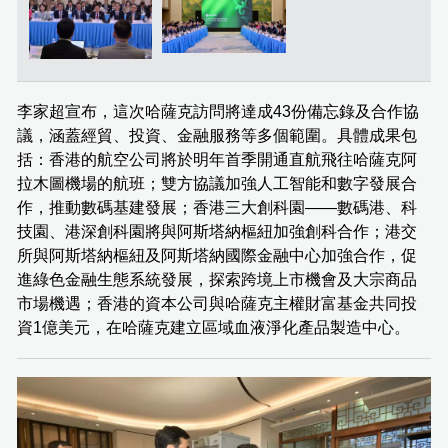
李家超宣布，這次哈薩克訪問將達成43份備忘錄及合作協
議，涵蓋經貿、投資、金融服務等多個範圍。具體成果包
括：香港的航空公司將於明年首季開通直航飛往哈薩克阿
拉木圖機場的航班；雙方協議加強人工智能和數字發展合
作，推動數碼基建發展；香港三大創科園——數碼港、科
技園、港深創科園將與阿斯塔納樞紐加強創科合作；港交
所與阿斯塔納樞紐及阿斯塔納國際金融中心加強合作，促
進綠色金融生態系統發展，探索跨境上市機會及大宗商品
市場機遇；香港的資本公司與哈薩克主權財富基金共同投
資1億美元，在哈薩克建立區域血液淨化產品製造中心。