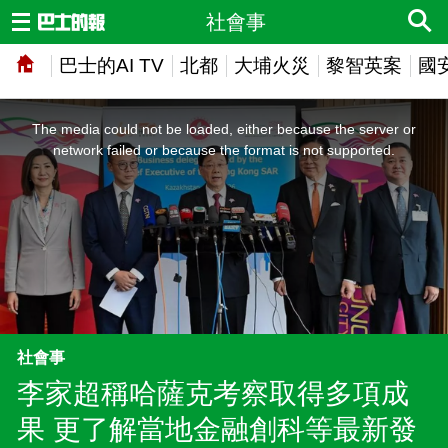
社會事
巴士的AI TV
北都
大埔火災
黎智英案
國
This
is
a
The media could not be loaded, either because the server or
modal
window.
network failed or because the format is not supported.
社會事
李家超稱哈薩克考察取得多項成
果 更了解當地金融創科等最新發