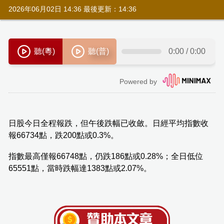
2026年06月02日 14:36 最後更新：14:36
日股今日全程報跌，但午後跌幅已收斂。日經平均指數收
報66734點，跌200點或0.3%。
指數最高僅報66748點，仍跌186點或0.28%；全日低位
65551點，當時跌幅達1383點或2.07%。