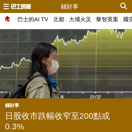
錢財事
巴士的AI TV
北都
大埔火災
黎智英案
國
錢財事
日股收市跌幅收窄至200點或
0.3%