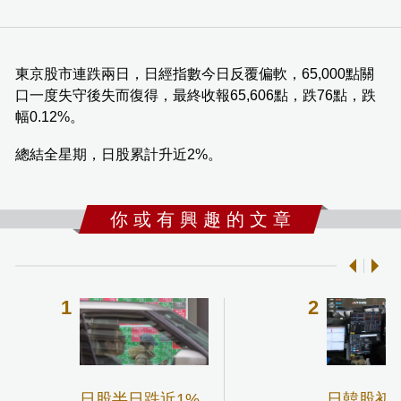
東京股市連跌兩日，日經指數今日反覆偏軟，65,000點關
口一度失守後失而復得，最終收報65,606點，跌76點，跌
幅0.12%。
總結全星期，日股累計升近2%。
你 或 有 興 趣 的 文 章
日股半日跌近1%
日韓股初