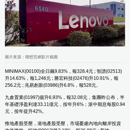
圖片來源：聯想官網影片截圖
MINIMAX(00100)全日飆9.83%，報328.4元 ; 智譜(02513)
升14.63%，報1,246元 ; 勝宏科技(02476)升10.91%，報
256.2元 ; 兆易創新(03986)升6.8%，報528元。
九倉置業(01997)揚升6.93%，報32.08元，集團昨公布，半
年基礎淨盈利達33.11億元，按年升6%；派中期息每股0.94
元，按年提升42%。
惟地產股受壓，港地產股受壓，市場憂慮內地向離岸投資