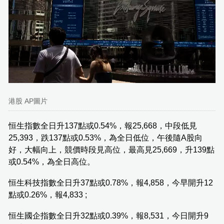
港股 AP圖片
恒生指數全日升137點或0.54%，報25,668，中段低見
25,393，跌137點或0.53%，為全日低位，午後隨A股向
好，大幅向上，競價時段見高位，最高見25,669，升139點
或0.54%，為全日高位。
恒生科技指數全日升37點或0.78%，報4,858，今早開升12
點或0.26%，報4,833 ;
恒生國企指數全日升32點或0.39%，報8,531，今日開升9