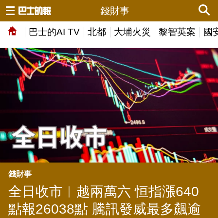
錢財事
巴士的AI TV
北都
大埔火災
黎智英案
國
錢財事
全日收市︱越兩萬六 恒指漲640
點報26038點 騰訊發威最多飆逾