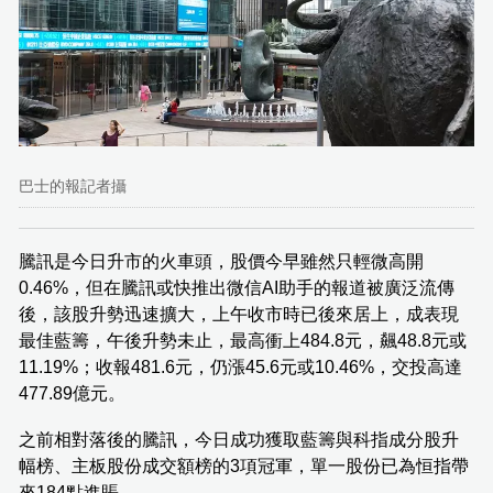
巴士的報記者攝
騰訊是今日升市的火車頭，股價今早雖然只輕微高開
0.46%，但在騰訊或快推出微信AI助手的報道被廣泛流傳
後，該股升勢迅速擴大，上午收市時已後來居上，成表現
最佳藍籌，午後升勢未止，最高衝上484.8元，飆48.8元或
11.19%；收報481.6元，仍漲45.6元或10.46%，交投高達
477.89億元。
之前相對落後的騰訊，今日成功獲取藍籌與科指成分股升
幅榜、主板股份成交額榜的3項冠軍，單一股份已為恒指帶
來184點進賬。