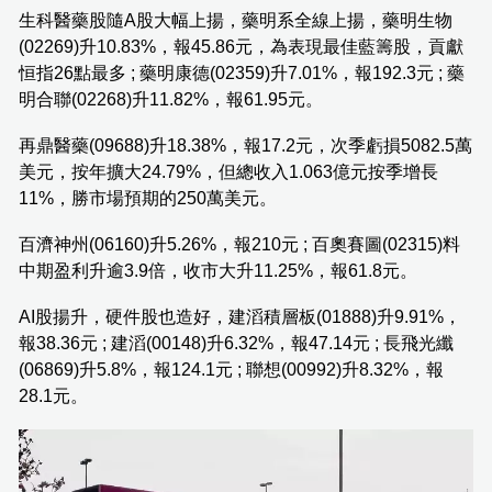
生科醫藥股隨A股大幅上揚，藥明系全線上揚，藥明生物
(02269)升10.83%，報45.86元，為表現最佳藍籌股，貢獻
恒指26點最多 ; 藥明康德(02359)升7.01%，報192.3元 ; 藥
明合聯(02268)升11.82%，報61.95元。
再鼎醫藥(09688)升18.38%，報17.2元，次季虧損5082.5萬
美元，按年擴大24.79%，但總收入1.063億元按季增長
11%，勝市場預期的250萬美元。
百濟神州(06160)升5.26%，報210元 ; 百奧賽圖(02315)料
中期盈利升逾3.9倍，收市大升11.25%，報61.8元。
AI股揚升，硬件股也造好，建滔積層板(01888)升9.91%，
報38.36元 ; 建滔(00148)升6.32%，報47.14元 ; 長飛光纖
(06869)升5.8%，報124.1元 ; 聯想(00992)升8.32%，報
28.1元。