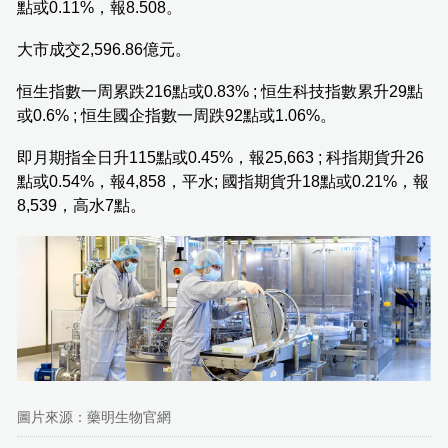
點或0.11%，報8.508。
大市成交2,596.86億元。
恒生指數一周累跌216點或0.83% ; 恒生科技指數累升29點
或0.6% ; 恒生國企指數一周跌92點或1.06%。
即月期指全日升115點或0.45%，報25,663 ; 科指期貨升26
點或0.54%，報4,858，平水; 國指期貨升18點或0.21%，報
8,539，高水7點。
圖片來源：藥明生物官網