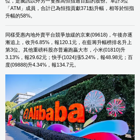
位，是騰訊以外另一隻推高恒指過百點的股份。單計3位
「ATM」成員，合計已為恒指貢獻371點升幅，相等於恒指
升幅的58%。
同樣受惠內地外賣平台競爭放緩的京東(09618)，午後亦逐
漸追上，收升6.85%，報120.1元，在藍籌升幅榜排名升上
第3位。其他重磅科股亦普遍跑贏大市，小米(01810)升
3.13%，報29.62元；快手(1024)漲5.24%，報48.98元；百
度(09888)升4.34%，報134.7元。