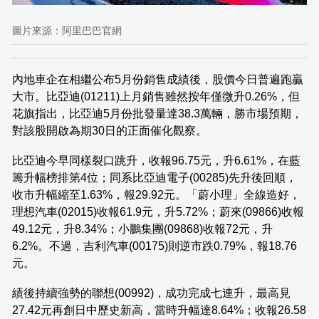
圖片來源：阿里巴巴官網
內地車企在相繼公布5月份銷售成績後，股價今日普遍跑贏
大市。比亞迪(01211)上月銷售雖然按年僅微升0.26%，但
花旗指出，比亞迪5月份批發量達38.3萬輛，勝市場預期，
對該股開啟為期30日的正面催化觀察。
比亞迪今早同樣裂口跳升，收報96.75元，升6.61%，在藍
籌升幅榜排第4位；同系比亞迪電子(00285)先升後回順，
收市升幅縮至1.63%，報29.92元。「蔚小理」全線造好，
理想汽車(02015)收報61.9元，升5.72%；蔚來(09866)收報
49.12元，升8.34%；小鵬集團(09868)收報72元，升
6.2%。不過，吉利汽車(00175)則逆市跌0.79%，報18.76
元。
績後持續強勢的聯想(00992)，成功完成七連升，最高見
27.42元再創日中歷史新高，當時升幅達8.64%；收報26.58