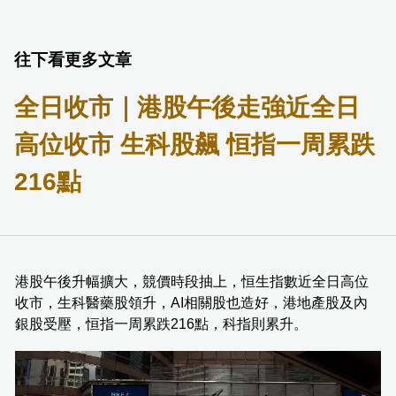
往下看更多文章
全日收市｜港股午後走強近全日
高位收市 生科股飆 恒指一周累跌
216點
港股午後升幅擴大，競價時段抽上，恒生指數近全日高位
收市，生科醫藥股領升，AI相關股也造好，港地產股及內
銀股受壓，恒指一周累跌216點，科指則累升。