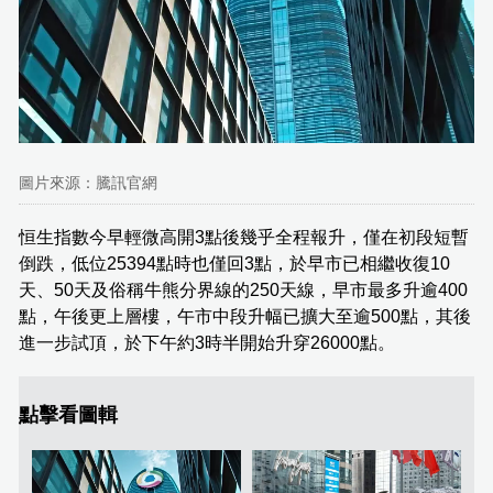
圖片來源：騰訊官網
恒生指數今早輕微高開3點後幾乎全程報升，僅在初段短暫
倒跌，低位25394點時也僅回3點，於早市已相繼收復10
天、50天及俗稱牛熊分界線的250天線，早市最多升逾400
點，午後更上層樓，午市中段升幅已擴大至逾500點，其後
進一步試頂，於下午約3時半開始升穿26000點。
點擊看圖輯