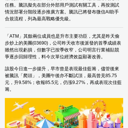
任務。騰訊擬先在部分外部用戶測試有關工具，再按測試
情況部署分階段逐步推廣方案。騰訊已將發布微信AI助手
合規流程，列為最高戰略優先級。
「ATM」其餘兩位成員也是升市主要功臣，尤其是昨天偷
步炒上的美團(03690)，公司昨天收市後派發的首季成績表
雖然出現虧損，但數字已按季收窄，公司明言行業補貼競
爭逐步回歸理性，料今次單位經濟效益顯著改善。
該股今日進一步揚升，早市曾是表現最佳藍籌，儘管後來
被騰訊「爬頭」，美團午後亦不斷試頂，最高曾見85.75
元，升9.58%；收報85.5元，仍漲9.27%，再成表現次佳藍
籌。