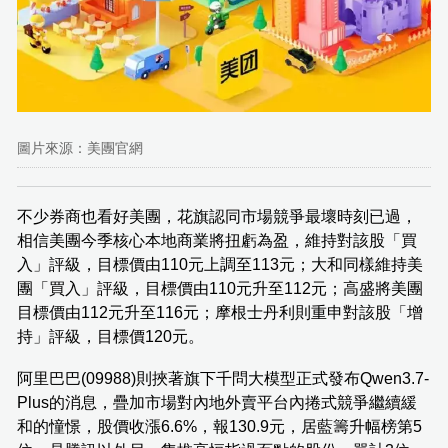
圖片來源：美團官網
不少券商也看好美團，花旗認同市場競爭最壞時刻已過，
相信美團今季核心本地商業將扭虧為盈，維持對該股「買
入」評級，目標價由110元上調至113元；大和同樣維持美
團「買入」評級，目標價由110元升至112元；高盛將美團
目標價由112元升至116元；摩根士丹利則重申對該股「增
持」評級，目標價120元。
阿里巴巴(09988)則挾著旗下千問大模型正式發布Qwen3.7-
Plus的消息，疊加市場對內地外賣平台內捲式競爭繼續緩
和的憧憬，股價收漲6.6%，報130.9元，居藍籌升幅榜第5