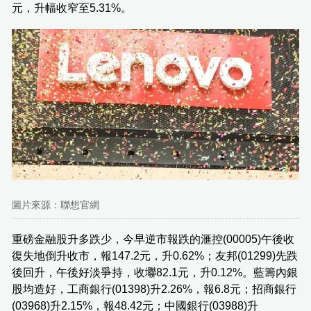
元，升幅收窄至5.31%。
圖片來源：聯想官網
重磅金融股升多跌少，今早逆市報跌的滙控(00005)午後收
復失地倒升收市，報147.2元，升0.62%；友邦(01299)先跌
後回升，午後好淡爭持，收壣82.1元，升0.12%。藍籌內銀
股均造好，工商銀行(01398)升2.26%，報6.8元；招商銀行
(03968)升2.15%，報48.42元；中國銀行(03988)升