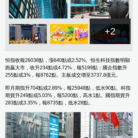
+2
恒指收報26038點，漲640點或2.52%。恒生科技指數明顯
跑贏大市，收升234點或4.72%，報5199點；國企指數升
255點或3%，報8762點。主板成交增至3737.8億元。
即月期指升704點或2.89%，報25948點，低水90點。科指
期貨升249點或5.03%，報5200點，高水1點。國指期貨升
283點或3.35%，報8735點，低水28點。