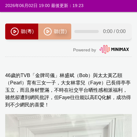
2026年06月02日 19:00 最後更新：19:23
46歲的TVB「金牌司儀」林盛斌（Bob）與太太黃乙頤
（Pearl）育有三女一子，大女林霏兒（Faye）已長得亭亭
玉立，而且身材豐滿，不時在社交平台晒性感相派福利，
雖然卻遭到網民批評，但Faye往往能以高EQ化解，成功得
到不少網民的喜愛！