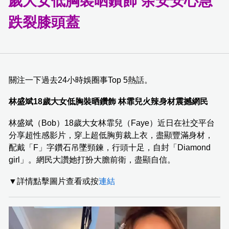
歲大女低胸裝晒鑽飾 余安安心急
跌裂膝頭蓋
關注一下過去24小時娛圈事Top 5熱話。
林盛斌18歲大女低胸裝晒鑽飾 林霏兒火辣身材震撼網民
林盛斌（Bob）18歲大女林霏兒（Faye）近日在社交平台
分享超性感影片，穿上超低胸剪裁上衣，盡顯豐滿身材，
配戴「F」字鑽石吊墜頸鍊，行頭十足，自封「Diamond
girl」。網民大讚她打扮大膽前衛，盡顯自信。
▼詳情點擊圖片查看或按
連結