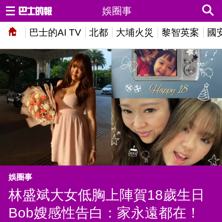
娛圈事
巴士的AI TV
北都
大埔火災
黎智英案
國
娛圈事
林盛斌大女低胸上陣賀18歲生日
Bob嫂感性告白：家永遠都在！