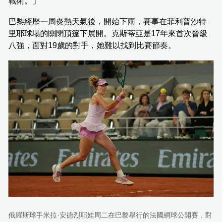
戰術。」
巴黎經歷一周炎熱天氣後，開始下雨，賽事在菲利普沙特
里耶球場的關閉頂篷下展開。克斯蒂亞是17年來首次晉級
八強，面對19歲的對手，她難以找到比賽節奏。
俄羅斯球手米拉·安德烈耶娃周二在巴黎舉行的法國網球公開賽，對