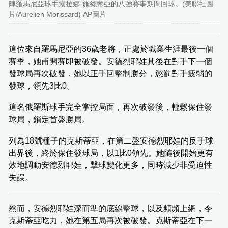
陣羅馬尼亞球手索拉娜·施絲蒂亞的八強賽事期間回球。(美聯社圖
片/Aurelien Morissard) AP圖片
這位來自羅馬尼亞的36歲老將，正處於職業生涯最後一個
賽季，她甫開賽即被破發。安德烈耶娃其後在對手下一個
發球局再次破發，她以正手回擊制勝分，懲罰對手疲弱的
發球，領先3比0。
這名俄羅斯球手完全掌控局面，再次破發後，輕鬆保住發
球局，鎖定首盤勝局。
列為18號種子的克斯蒂亞，在第二盤安德烈耶娃的反手球
出界後，終於保住發球局，以1比0領先。她隨後開始更有
效地調動安德烈耶娃，擊球變化更多，同時減少非受迫性
失誤。
然而，安德烈耶娃深而準的底線擊球，以及頻頻上網，令
克斯蒂亞吃力，她在第五局再次被破發。克斯蒂亞在下一