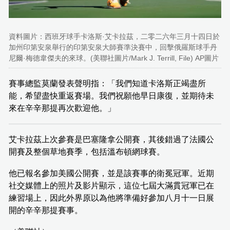
資料圖片：西班牙球手卡洛斯·艾卡拉茲，二零二六年三月十四日於
加州印第安泉舉行的印第安泉大師賽準決賽中，回擊俄羅斯球手丹
尼爾·梅德韋傑夫的來球。(美聯社圖片/Mark J. Terrill, File) AP圖片
賽事總監莫蘭發表聲明指：「我們知道卡洛斯正竭盡所
能，希望盡快重返賽場。我們祝願他早日康復，並期待未
來在辛辛那提再次歡迎他。」
艾卡拉茲上次參賽是巴塞隆拿公開賽，其後錯過了法國公
開賽及整個草地賽季，包括溫布頓網球賽。
他已報名參加美國公開賽，並是該賽事的衛冕冠軍。近期
社交媒體上的照片及影片顯示，這位七屆大滿貫冠軍已在
練習場上，因此外界原以為他將準備好參加八月十一日展
開的辛辛那提賽事。