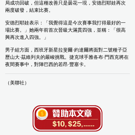
局成功回破，但這種改善只是曇花一現，安德烈耶娃再次
兩度破發，結束比賽。
安德烈耶娃表示：「我覺得這是今次賽事我打得最好的一
場比賽。」她兩年前首次晉級大滿貫四強，並稱：「很高
興再次進入四強。」
男子組方面，西班牙新星拉斐爾·約達爾將面對二號種子亞
歷山大·茲維列夫的嚴峻挑戰。捷克球手雅各布·門西克將在
夜間賽事中，對陣巴西的若昂·豐塞卡。
（美聯社）