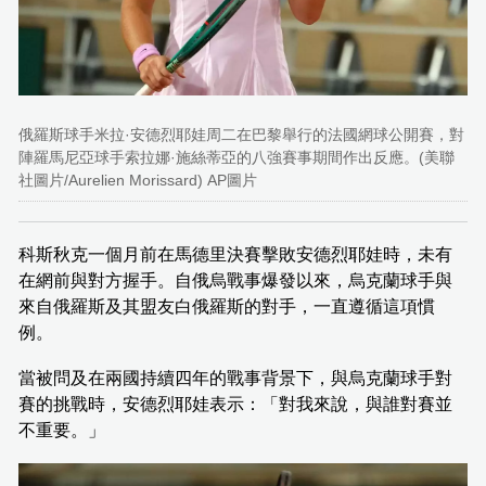
俄羅斯球手米拉·安德烈耶娃周二在巴黎舉行的法國網球公開賽，對
陣羅馬尼亞球手索拉娜·施絲蒂亞的八強賽事期間作出反應。(美聯
社圖片/Aurelien Morissard) AP圖片
科斯秋克一個月前在馬德里決賽擊敗安德烈耶娃時，未有
在網前與對方握手。自俄烏戰事爆發以來，烏克蘭球手與
來自俄羅斯及其盟友白俄羅斯的對手，一直遵循這項慣
例。
當被問及在兩國持續四年的戰事背景下，與烏克蘭球手對
賽的挑戰時，安德烈耶娃表示：「對我來說，與誰對賽並
不重要。」