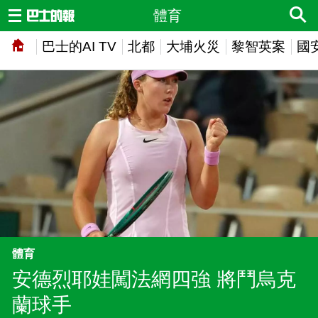
體育
巴士的AI TV
北都
大埔火災
黎智英案
國
體育
安德烈耶娃闖法網四強 將鬥烏克
蘭球手