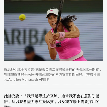
羅馬尼亞球手索拉娜·施絲蒂亞周二在巴黎舉行的法國網球公開賽，
對陣俄羅斯球手米拉·安德烈耶娃的八強賽事期間回球。(美聯社圖
片/Aurelien Morissard) AP圖片
她補充說：「我只是專注於來球。通常我不會在意對手是
誰，所以我會盡力專注於比賽，以及我在場上需要採用的