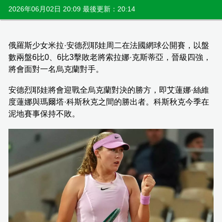
2026年06月02日 20:09 最後更新：20:14
俄羅斯少女米拉·安德烈耶娃周二在法國網球公開賽，以盤
數兩盤6比0、6比3擊敗老將索拉娜·克斯蒂亞，晉級四強，
將會面對一名烏克蘭對手。
安德烈耶娃將會迎戰全烏克蘭對決的勝方，即艾蓮娜·絲維
度蓮娜與瑪爾塔·科斯秋克之間的勝出者。科斯秋克今季在
泥地賽事保持不敗。