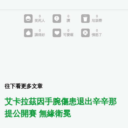
往下看更多文章
艾卡拉茲因手腕傷患退出辛辛那
提公開賽 無緣衛冕