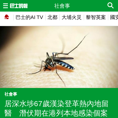
社會事
巴士的AI TV
北都
大埔火災
黎智英案
國
社會事
居深水埗67歲漢染登革熱內地留
醫 潛伏期在港列本地感染個案