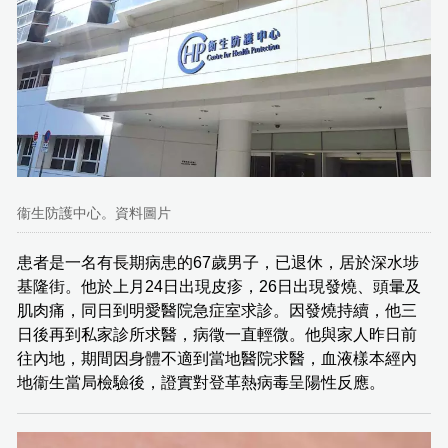
衞生防護中心。資料圖片
患者是一名有長期病患的67歲男子，已退休，居於深水埗
基隆街。他於上月24日出現皮疹，26日出現發燒、頭暈及
肌肉痛，同日到明愛醫院急症室求診。因發燒持續，他三
日後再到私家診所求醫，病徵一直輕微。他與家人昨日前
往內地，期間因身體不適到當地醫院求醫，血液樣本經內
地衞生當局檢驗後，證實對登革熱病毒呈陽性反應。