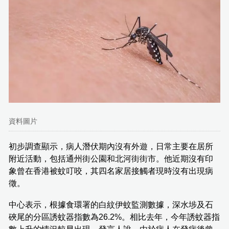
資料圖片
初步調查顯示，病人潛伏期內沒有外遊，日常主要在居所
附近活動，包括通州街公園和北河街街市。他近期沒有印
象曾在香港被蚊叮咬，其四名家居接觸者現時沒有出現病
徵。
中心表示，根據食環署的白紋伊蚊監測數據，深水埗及石
硤尾的分區誘蚊器指數為26.2%。相比去年，今年誘蚊器指