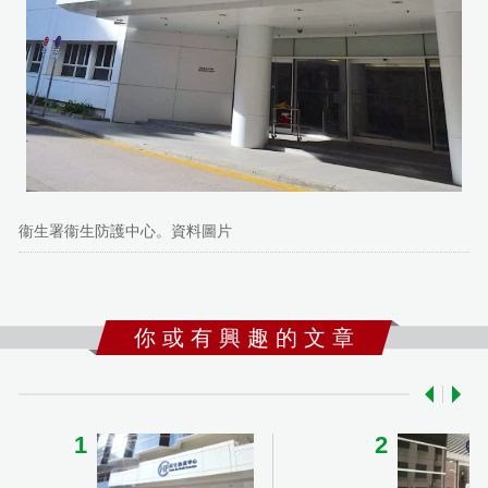
衞生署衞生防護中心。資料圖片
你 或 有 興 趣 的 文 章