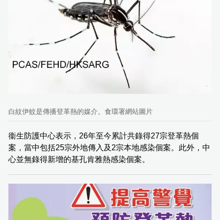
白紋伊蚊是傳播登革熱的媒介。食環署網站圖片
衞生防護中心表示，26年至今累計共錄得27宗登革熱個
案，當中包括25宗外地傳入及2宗本地感染個案。此外，中
心並無錄得新增的基孔肯雅熱感染個案。