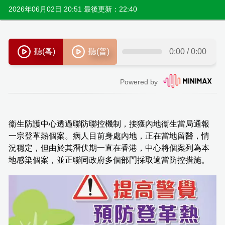
2026年06月02日 20:51 最後更新：22:40
衞生防護中心透過聯防聯控機制，接獲內地衞生當局通報
一宗登革熱個案。病人目前身處內地，正在當地留醫，情
況穩定，但由於其潛伏期一直在香港，中心將個案列為本
地感染個案，並正聯同政府多個部門採取適當防控措施。