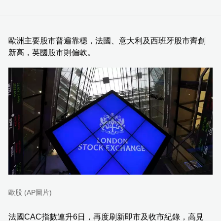
歐洲主要股市普遍靠穩，法國、意大利及西班牙股市齊創
新高，英國股市則偏軟。
歐股 (AP圖片)
法國CAC指數連升6日，再度刷新即市及收市紀錄，高見