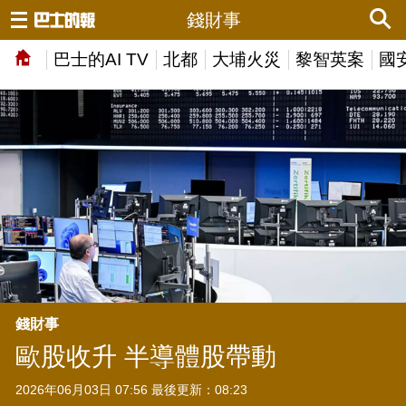
錢財事
巴士的AI TV
北都
大埔火災
黎智英案
國
錢財事
歐股收升 半導體股帶動
2026年06月03日 07:56 最後更新：08:23