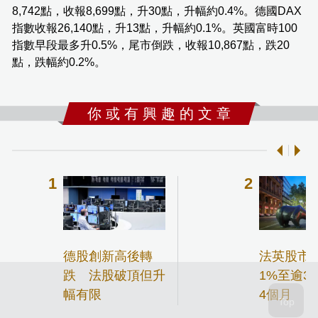
8,742點，收報8,699點，升30點，升幅約0.4%。德國DAX
指數收報26,140點，升13點，升幅約0.1%。英國富時100
指數早段最多升0.5%，尾市倒跌，收報10,867點，跌20
點，跌幅約0.2%。
你 或 有 興 趣 的 文 章
德股創新高後轉
法英股市
跌 法股破頂但升
1%至逾3
幅有限
4個月