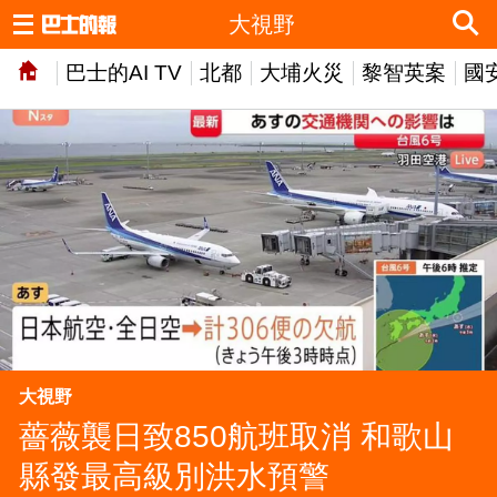
大視野
巴士的AI TV
北都
大埔火災
黎智英案
國
大視野
薔薇襲日致850航班取消 和歌山
縣發最高級別洪水預警