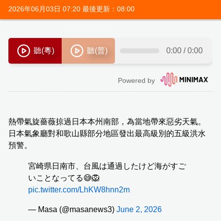
2026年06月03日 07:20 最後更新：08:00
熱帶氣旋薔薇掠過日本本州南部，為當地帶來惡劣天氣。
日本氣象廳對和歌山縣部分地區發出最高級別的五級洪水
預警。
宮崎県日南市、台風は通過したけど海がすご
いことなってる😅🦁
pic.twitter.com/LhKW8hnn2m
— Masa (@masanews3)
June 2, 2026