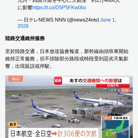
九州・四国方面を中心に欠航便 約1万4000人
に影響
https://t.co/D5P5FKw0bx
— 日テレNEWS NNN (@news24ntv)
June 1,
2026
陸路交通維持服務
至於陸路交通，日本放送協會報道，新幹線由頭班車開始
維持正常服務，但不排除部分路段或時段受到惡劣天氣影
響，出現延誤或停駛。