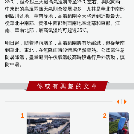
35℃，但今起三天最高氣溫將降至25℃左右。與此同時，
中東部的高溫悶熱天氣則會發展增多，尤其是華北中南部
到四川盆地、華南等地，高溫範圍今天將達到近期最大。
從華北中南部、黃淮中西部到西南地區北部和東部、江
南、華南北部，最高氣溫均可超過35℃。
明日起，隨着降雨增多，高溫範圍將有所縮減，但從華南
到華北、東北，在無降雨時段體感仍然悶熱。公眾需注意
防暑降溫，盡量避開午後氣溫較高時段進行戶外活動，慎
防中暑。
你 或 有 興 趣 的 文 章