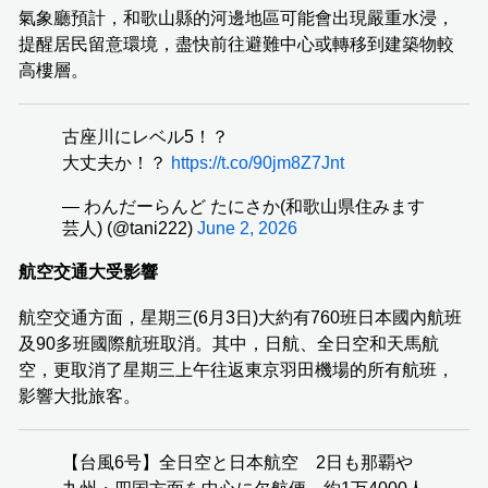
氣象廳預計，和歌山縣的河邊地區可能會出現嚴重水浸，
提醒居民留意環境，盡快前往避難中心或轉移到建築物較
高樓層。
古座川にレベル5！？
大丈夫か！？
https://t.co/90jm8Z7Jnt
— わんだーらんど たにさか(和歌山県住みます
芸人) (@tani222)
June 2, 2026
航空交通大受影響
航空交通方面，星期三(6月3日)大約有760班日本國內航班
及90多班國際航班取消。其中，日航、全日空和天馬航
空，更取消了星期三上午往返東京羽田機場的所有航班，
影響大批旅客。
【台風6号】全日空と日本航空 2日も那覇や