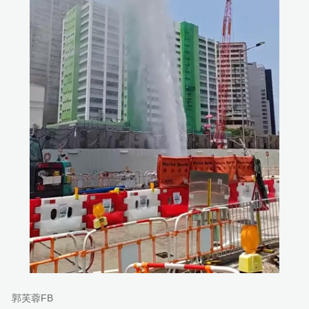
郭芙蓉FB