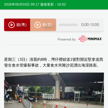
2026年06月03日 09:17 最後更新：10:02
星期三（3日）清晨約6時，灣仔禮頓道1號對開近堅拿道西
發生食水管爆裂事故，大量食水夾雜沙泥湧出淹浸路面。