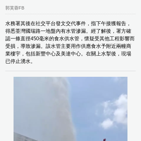
郭芙蓉FB
水務署其後在社交平台發文交代事件，指下午接獲報告，
得悉荃灣國瑞路一地盤內有水管滲漏。經了解後，署方確
認一條直徑450毫米的食水供水管，懷疑受其他工程影響而
受損，導致滲漏。該水管主要用作供應食水予附近兩幢商
業樓宇，包括新豐中心及美達中心。在關上水掣後，現場
已停止湧水。