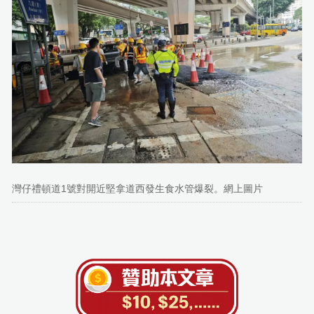
灣仔禮頓道1號對開近堅拿道西發生食水管爆裂。網上圖片