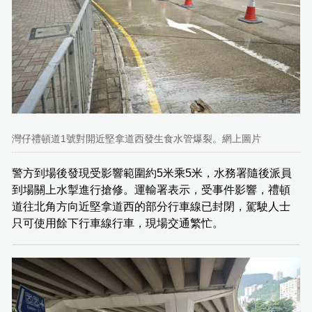
灣仔禮頓道1號對開近堅拿道西發生食水管爆裂。網上圖片
警方到場後發現受影響範圍約5米乘5米，水務署隨後派員
到場關上水掣進行搶修。運輸署表示，受事件影響，禮頓
道往北角方向近堅拿道西的部分行車線已封閉，駕駛人士
只可使用餘下行車線行車，現場交通繁忙。