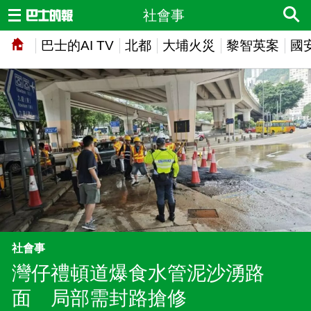
社會事
巴士的AI TV
北都
大埔火災
黎智英案
國
社會事
灣仔禮頓道爆食水管泥沙湧路
面 局部需封路搶修