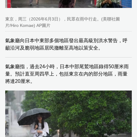
東京，周三（2026年6月3日），民眾在雨中行走。(美聯社圖
片/Hiro Komae) AP圖片
氣象廳向日本中東部多個地區發出最高級別洪水警告，呼
籲沿河及脆弱地區居民撤離至高地以策安全。
氣象廳指，過去24小時，日本中部尾鷲地區錄得50厘米雨
量。預計直至周四早上，包括東京在內的部分地區，雨量
將達20厘米。