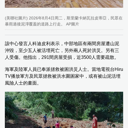
(美聯社圖片) 2026年8月4日周二，斯里蘭卡納瓦拉皮蒂亞，民眾在
暴雨過後泥濘覆蓋的道路上行走。 AP圖片
該中心發言人科迪皮利表示，中部地區有兩間房屋遭山泥
沖毀，至少五人被活埋死亡，另外兩人死於洪災。另有三
人受傷。他指出，291間房屋受損，近3500人需要疏散。
海軍及陸軍人員已奉派拯救被困洪災人士。當地電視台Hiru
TV播放軍方及民眾拯救被洪水圍困家中，或有被山泥活埋
風險人士的畫面。