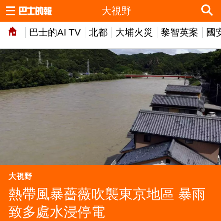
大視野
巴士的AI TV
北都
大埔火災
黎智英案
國
大視野
熱帶風暴薔薇吹襲東京地區 暴雨
致多處水浸停電