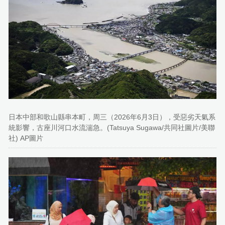
日本中部和歌山縣串本町，周三（2026年6月3日），受惡劣天氣系
統影響，古座川河口水流湍急。(Tatsuya Sugawa/共同社圖片/美聯
社) AP圖片