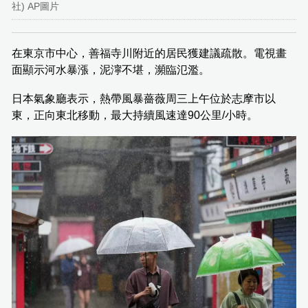
社) AP圖片
在東京市中心，善福寺川附近的居民獲建議疏散。電視畫
面顯示河水暴漲，泥濘不堪，瀕臨氾濫。
日本氣象廳表示，熱帶風暴薔薇周三上午位於志摩市以
東，正向東北移動，最大持續風速達90公里/小時。