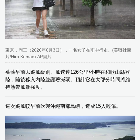
東京，周三（2026年6月3日），一名女子在雨中行走。(美聯社圖
片/Hiro Komae) AP圖片
薔薇早前以颱風級別、風速達126公里/小時在和歌山縣登
陸，隨後移入內陸並顯著減弱。預計它在大部分時間將維
持熱帶風暴強度。
這次颱風較早前吹襲沖繩南部島嶼，造成15人輕傷。