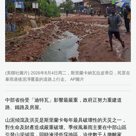
(美聯社圖片) 2026年8月4日周二，斯里蘭卡納瓦拉皮蒂亞，民眾在
暴雨過後泥濘覆蓋的道路上行走。 AP圖片
中部省份受「迪特瓦」影響最嚴重，政府正努力重建道
路、鐵路及房屋。
山泥傾瀉及洪災是斯里蘭卡每年最具破壞性的天災之一，
對生命及財產造成嚴重破壞。季候風暴雨主要在中部山區
引發山泥傾瀉，同時淹浸低窪地區，迫使數千人撤離家