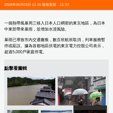
2026年06月03日 11:15 最後更新：11:33
一個熱帶風暴周三移入日本人口稠密的東京地區，為日本
中東部帶來暴雨，並增加水浸風險。
暴雨已導致市內交通癱瘓，數百班航班取消，列車服務暫
停或延誤。據為首都地區供電的東京電力控股公司表示，
超過5,000戶家庭停電。
點擊看圖輯