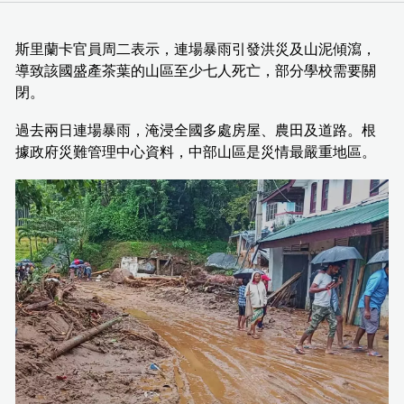
斯里蘭卡官員周二表示，連場暴雨引發洪災及山泥傾瀉，
導致該國盛產茶葉的山區至少七人死亡，部分學校需要關
閉。
過去兩日連場暴雨，淹浸全國多處房屋、農田及道路。根
據政府災難管理中心資料，中部山區是災情最嚴重地區。