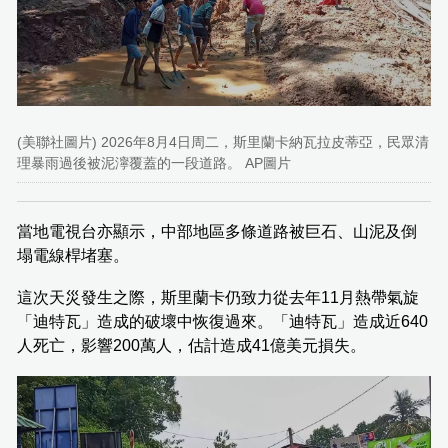
(美聯社圖片) 2026年8月4日周二，斯里蘭卡納瓦拉皮蒂亞，民眾清
理暴雨過後被泥濘覆蓋的一段道路。 AP圖片
當地電視台亦顯示，中部地區多條道路被巨石、山泥及倒
塌電線桿堵塞。
這次天災發生之際，斯里蘭卡仍致力從去年11月熱帶氣旋
「迪特瓦」造成的破壞中恢復過來。「迪特瓦」造成近640
人死亡，影響200萬人，估計造成41億美元損失。