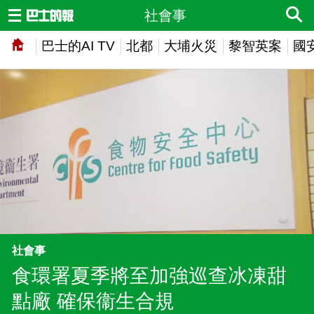
社會事
巴士的AI TV
北都
大埔火災
黎智英案
國
社會事
食環署夏季將至加強巡查冰凍甜
點廠 確保衞生合規