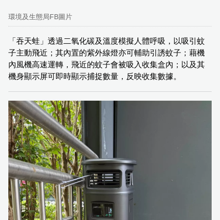
環境及生態局FB圖片
「吞天蛙」透過二氧化碳及溫度模擬人體呼吸，以吸引蚊
子主動飛近；其內置的紫外線燈亦可輔助引誘蚊子；藉機
內風機高速運轉，飛近的蚊子會被吸入收集盒內；以及其
機身顯示屏可即時顯示捕捉數量，反映收集數據。