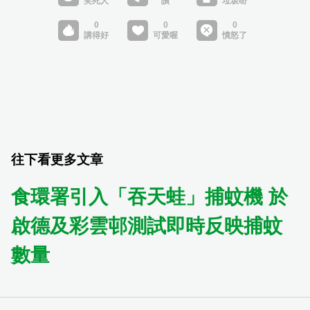
往下看更多文章
食環署引入「吞天蛙」捕蚊機 於
啟德及彩雲邨測試即時反映捕蚊
數量