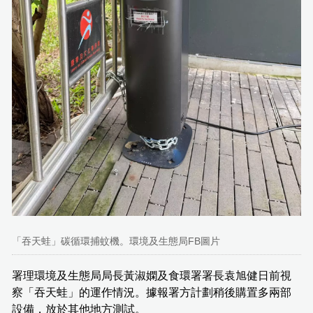
「吞天蛙」碳循環捕蚊機。環境及生態局FB圖片
署理環境及生態局局長黃淑嫻及食環署署長袁旭健日前視
察「吞天蛙」的運作情況。據報署方計劃稍後購置多兩部
設備，放於其他地方測試。