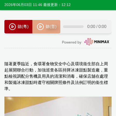
2026年06月03日 11:46 最後更新：12:12
隨著夏季臨近，食環署食物安全中心及環境衞生部自上周
起展開聯合行動，加強巡查各區持牌冰凍甜點製造廠，重
點檢視調配分售機及用具的清潔和消毒，確保店舖在處理
和製備冰凍甜點時遵守相關牌照條件及法例訂明的衞生標
準。