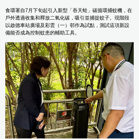
食環署自7月下旬起引入新型「吞天蛙」碳循環捕蚊機，在
戶外透過收集和釋放二氧化碳，吸引並捕捉蚊子。現階段
以啟德車站廣場及彩雲（一）邨作為試點，測試這項新設
備能否成為控制蚊患的輔助工具。