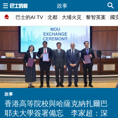
政事
巴士的AI TV
北都
大埔火災
黎智英案
國
政事
香港高等院校與哈薩克納扎爾巴
耶夫大學簽署備忘 李家超：深