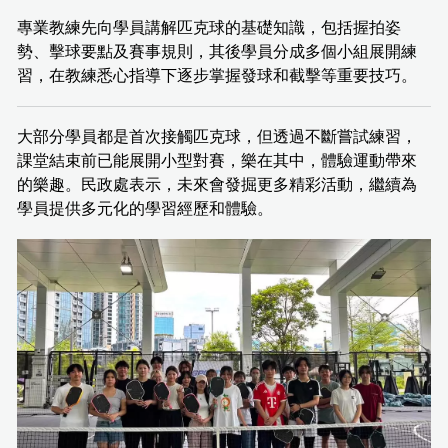
專業教練先向學員講解匹克球的基礎知識，包括握拍姿
勢、擊球要點及賽事規則，其後學員分成多個小組展開練
習，在教練悉心指導下逐步掌握發球和截擊等重要技巧。
大部分學員都是首次接觸匹克球，但透過不斷嘗試練習，
課堂結束前已能展開小型對賽，樂在其中，體驗運動帶來
的樂趣。民政處表示，未來會發掘更多精彩活動，繼續為
學員提供多元化的學習經歷和體驗。