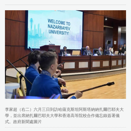
李家超（右二）六月三日到訪哈薩克斯坦阿斯塔納納扎爾巴耶夫大
學，並出席納扎爾巴耶夫大學和香港高等院校合作備忘錄簽署儀
式。政府新聞處圖片