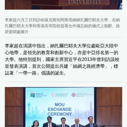
李家超六月三日到訪哈薩克斯坦阿斯塔納納扎爾巴耶夫大學，在納
扎爾巴耶夫大學和香港高等院校簽署合作備忘錄的儀式上致辭。政
府新聞處圖片
李家超在演講中指出，納扎爾巴耶夫大學位處歐亞大陸中
心地帶，是領先的教育和創新中心，亦是中亞排名第一的
大學。他特別提到，國家主席習近平在2013年曾到訪該校
並發表演講，首次公開提出共建「絲綢之路經濟帶」，標
誌著「一帶一路」倡議的誕生。