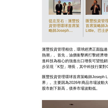
從左至右：滙豐投
匯豐投資管
資管理環球首席策
首席策略師Jo
略師Joseph
Little。巴
Little、亞洲固定收
者攝
益主管Elizabeth
Allen、亞洲股票
滙豐投資管理相信，環球經濟正面臨連
高級投資專員Beth
Wong。巴士的報
熱潮」。首先，油價衝擊將打擊經濟增
記者攝
進科技為核心的強進出口增長可望抵銷
步呈現「K型」增長，其中科技行業對
匯豐投資管理環球首席策略師Joseph 
界」。主要因為2026年商品市場波
股市創下新高，債券市場波動低。