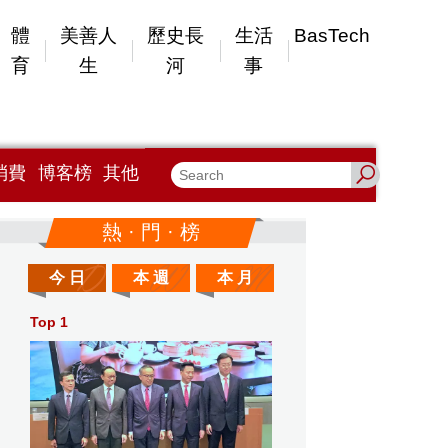
體
美善人
歷史長
生活
BasTech
育
生
河
事
消費
博客榜
其他
熱 · 門 · 榜
今 日
本 週
本 月
Top 1