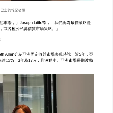
le。巴士的報記者攝
，」Joseph Little指，「我們認為最佳策略是
，或各種公私募信貸市場策略。」
注
eth Allen介紹亞洲固定收益市場表現時說，近5年，亞
達13%，3年為17%，且波動小。亞洲市場長期波動