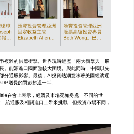
理環球
匯豐投資管理亞洲
滙豐投資管理亞洲
seph
固定收益主管
股票高級投資專員
士的報記
Elizabeth Allen。
Beth Wong。巴士
巴士的報記者攝
的報記者攝
串複雜的供應衝擊。世界現時經歷「兩大衝擊與一股
長。能源進口國面臨較大困境。與此同時，中國以先
部分通脹影響。最後，AI投資熱潮意味著美國經濟逐
GDP增長的貢獻超過一半。
Little在會上表示，經濟及市場宛如身處「不同的世
動大，給通脹及相關進口上帶來挑戰；但投資市場不同，