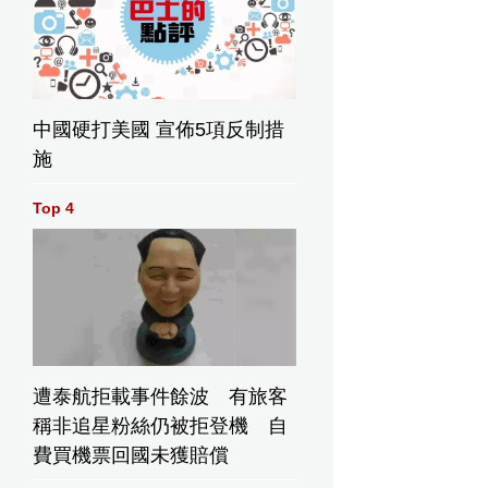
中國硬打美國 宣佈5項反制措
施
Top 4
遭泰航拒載事件餘波 有旅客
稱非追星粉絲仍被拒登機 自
費買機票回國未獲賠償