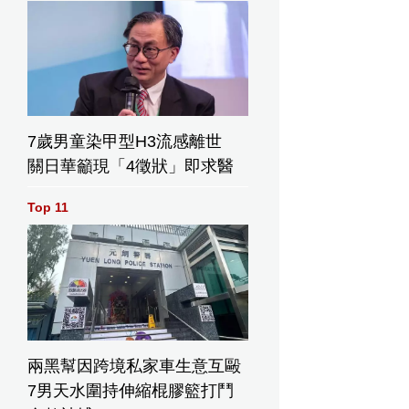
7歲男童染甲型H3流感離世
關日華籲現「4徵狀」即求醫
Top 11
兩黑幫因跨境私家車生意互毆
7男天水圍持伸縮棍膠籃打鬥