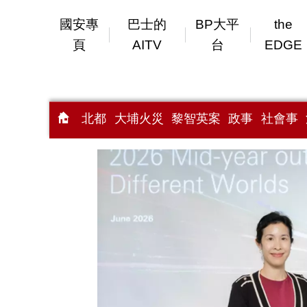
國安專
巴士的
BP大平
the
頁
AITV
台
EDGE
北都
大埔火災
黎智英案
政事
社會事