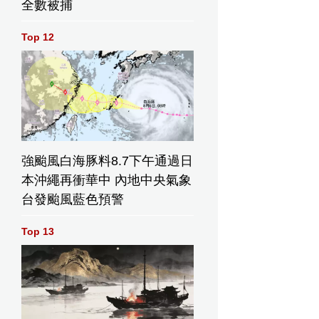
全數被捕
Top 12
強颱風白海豚料8.7下午通過日
本沖繩再衝華中 內地中央氣象
台發颱風藍色預警
Top 13