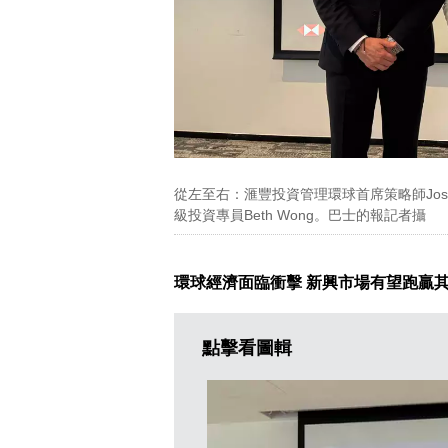
從左至右：滙豐投資管理環球首席策略師Joseph L
級投資專員Beth Wong。巴士的報記者攝
環球經濟面臨衝擊 新興市場有望跑贏
點擊看圖輯