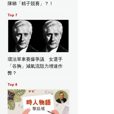
隊睇「精子競賽」？！
Top 7
環法單車賽爆爭議 女選手
「谷胸」減氣流阻力增速作
弊？
球首席策略師Joseph Little。巴士的報記者攝
Top 8