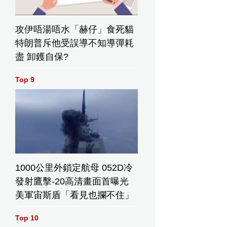
攻伊唔湯唔水「赫仔」食死貓
特朗普斥他受誤導不知導彈耗
盡 卸鑊自保?
Top 9
1000公里外鎖定航母 052D冷
發射鷹擊-20高清畫面首曝光
美軍宙斯盾「看見也攔不住」
Top 10