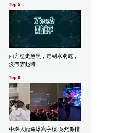
Top 5
西方愈走愈黑，走到水窮處，
沒有雲起時
Top 6
中環人龍逼爆寫字樓 竟然係排