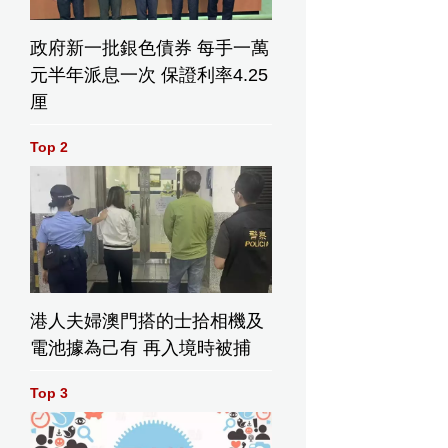
政府新一批銀色債券 每手一萬
元半年派息一次 保證利率4.25
厘
Top 2
港人夫婦澳門搭的士拾相機及
電池據為己有 再入境時被捕
Top 3