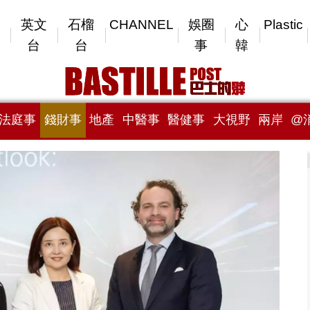
英文
石榴
CHANNEL
娛圈
心
Plastic
台
台
事
韓
法庭事
錢財事
地產
中醫事
醫健事
大視野
兩岸
@