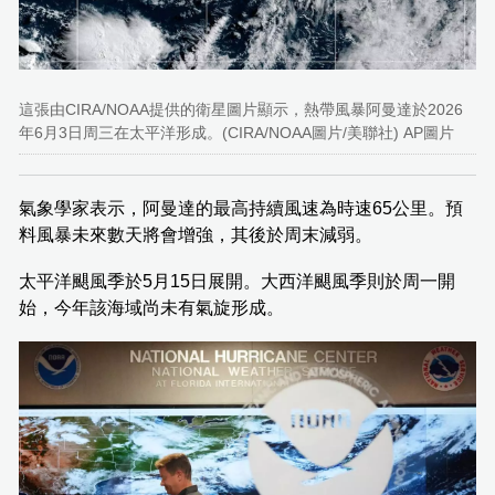
這張由CIRA/NOAA提供的衛星圖片顯示，熱帶風暴阿曼達於2026
年6月3日周三在太平洋形成。(CIRA/NOAA圖片/美聯社) AP圖片
氣象學家表示，阿曼達的最高持續風速為時速65公里。預
料風暴未來數天將會增強，其後於周末減弱。
太平洋颶風季於5月15日展開。大西洋颶風季則於周一開
始，今年該海域尚未有氣旋形成。