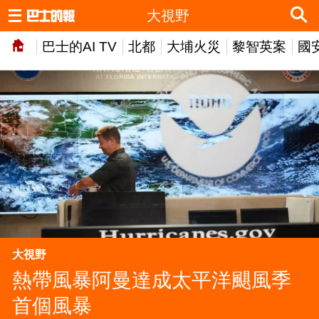
大視野
巴士的AI TV
北都
大埔火災
黎智英案
國
大視野
熱帶風暴阿曼達成太平洋颶風季
首個風暴