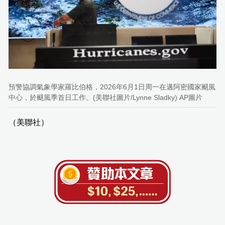
預警協調氣象學家羅比伯格，2026年6月1日周一在邁阿密國家颶風
中心，於颶風季首日工作。(美聯社圖片/Lynne Sladky) AP圖片
（美聯社）